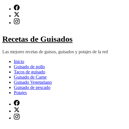
Saltar
al
contenido
(presiona
Intro)
Recetas de Guisados
Las mejores recetas de guisos, guisados y potajes de la red
Inicio
Guisado de pollo
Tacos de guisado
Guisado de Carne
Guisado Vegetariano
Guisado de pescado
Potajes