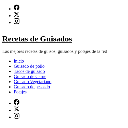
Saltar
al
contenido
(presiona
Intro)
Recetas de Guisados
Las mejores recetas de guisos, guisados y potajes de la red
Inicio
Guisado de pollo
Tacos de guisado
Guisado de Carne
Guisado Vegetariano
Guisado de pescado
Potajes