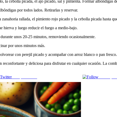
do, la cebolla picada, el ajo picado, sal y pimienta. Formar albóndigas 
lbóndigas por todos lados. Retirarlas y reservar.
a zanahoria rallada, el pimiento rojo picado y la cebolla picada hasta qu
que hierva y luego reducir el fuego a medio-bajo.
nto durante unos 20-25 minutos, removiendo ocasionalmente.
ocinar por unos minutos más.
polvorear con perejil picado y acompañar con arroz blanco o pan fresco.
n reconfortante y deliciosa para disfrutar en cualquier ocasión. La com
Comparte en X
Enviar por