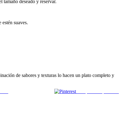
del tamaño deseado y reservar.
e estén suaves.
binación de sabores y texturas lo hacen un plato completo y
 mail
Comparte en pinterest