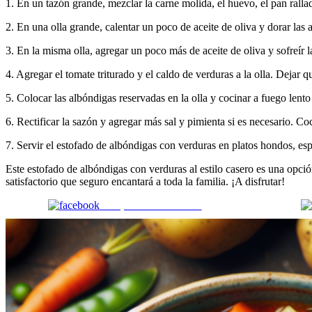
1. En un tazón grande, mezclar la carne molida, el huevo, el pan ralla
2. En una olla grande, calentar un poco de aceite de oliva y dorar las a
3. En la misma olla, agregar un poco más de aceite de oliva y sofreír l
4. Agregar el tomate triturado y el caldo de verduras a la olla. Dejar 
5. Colocar las albóndigas reservadas en la olla y cocinar a fuego le
6. Rectificar la sazón y agregar más sal y pimienta si es necesario. C
7. Servir el estofado de albóndigas con verduras en platos hondos, es
Este estofado de albóndigas con verduras al estilo casero es una opció
satisfactorio que seguro encantará a toda la familia. ¡A disfrutar!
Comparte en Facebook