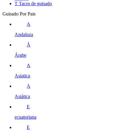
T
Tacos de guisado
Guisado Por Pais
A
Andaluza
Á
Árabe
A
Asiatica
A
Asiática
E
ecuatoriana
E