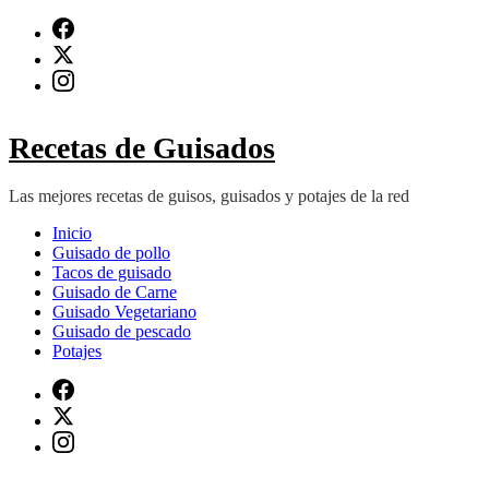
Saltar
al
contenido
(presiona
Intro)
Recetas de Guisados
Las mejores recetas de guisos, guisados y potajes de la red
Inicio
Guisado de pollo
Tacos de guisado
Guisado de Carne
Guisado Vegetariano
Guisado de pescado
Potajes