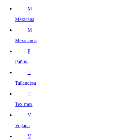
M
Mexicana
M
Mexicanos
P
Pañola
T
Tailandesa
T
Tex-mex
V
Vegana
V