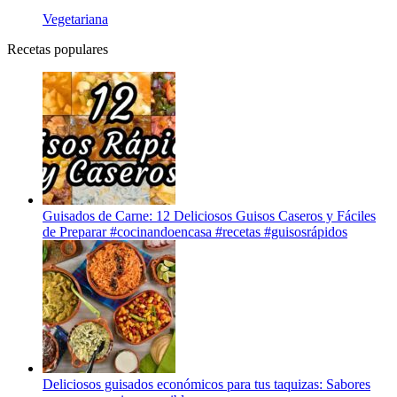
Vegetariana
Recetas populares
Guisados de Carne: 12 Deliciosos Guisos Caseros y Fáciles
de Preparar #cocinandoencasa #recetas #guisosrápidos
Deliciosos guisados económicos para tus taquizas: Sabores