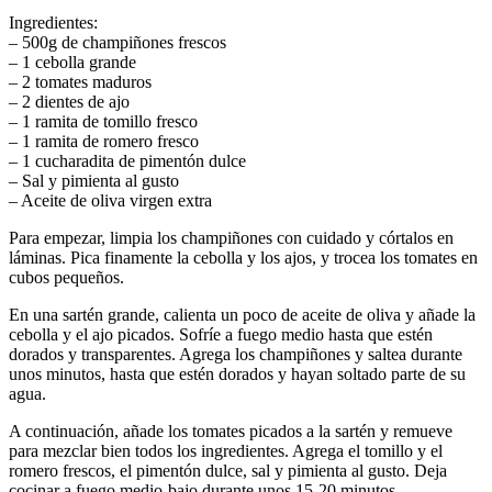
Ingredientes:
– 500g de champiñones frescos
– 1 cebolla grande
– 2 tomates maduros
– 2 dientes de ajo
– 1 ramita de tomillo fresco
– 1 ramita de romero fresco
– 1 cucharadita de pimentón dulce
– Sal y pimienta al gusto
– Aceite de oliva virgen extra
Para empezar, limpia los champiñones con cuidado y córtalos en
láminas. Pica finamente la cebolla y los ajos, y trocea los tomates en
cubos pequeños.
En una sartén grande, calienta un poco de aceite de oliva y añade la
cebolla y el ajo picados. Sofríe a fuego medio hasta que estén
dorados y transparentes. Agrega los champiñones y saltea durante
unos minutos, hasta que estén dorados y hayan soltado parte de su
agua.
A continuación, añade los tomates picados a la sartén y remueve
para mezclar bien todos los ingredientes. Agrega el tomillo y el
romero frescos, el pimentón dulce, sal y pimienta al gusto. Deja
cocinar a fuego medio-bajo durante unos 15-20 minutos,