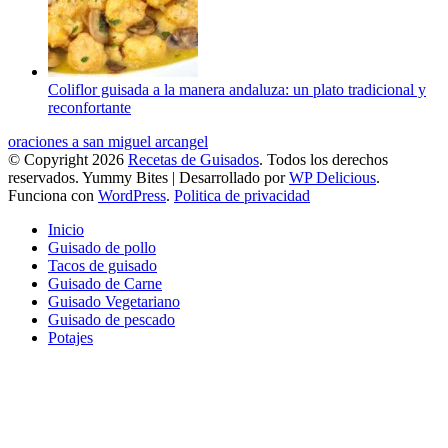
Coliflor guisada a la manera andaluza: un plato tradicional y
reconfortante
oraciones a san miguel arcangel
© Copyright 2026
Recetas de Guisados
. Todos los derechos
reservados.
Yummy Bites | Desarrollado por
WP Delicious
.
Funciona con
WordPress
.
Politica de privacidad
Inicio
Guisado de pollo
Tacos de guisado
Guisado de Carne
Guisado Vegetariano
Guisado de pescado
Potajes