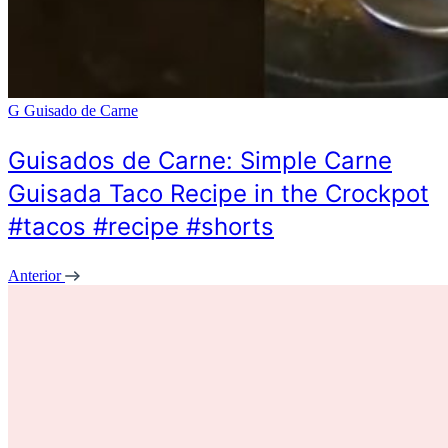
G
Guisado de Carne
Guisados de Carne: Simple Carne
Guisada Taco Recipe in the Crockpot
#tacos #recipe #shorts
Anterior