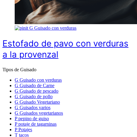
G
Guisado con verduras
Estofado de pavo con verduras
a la provenzal
Tipos de Guisado
G
Guisado con verduras
G
Guisado de Carne
G
Guisado de pescado
G
Guisado de pollo
G
Guisado Vegetariano
G
Guisados varios
G
Guisados vegetarianos
P
pepino de guiso
P
potaje de tagarninas
P
Potajes
T
tacos