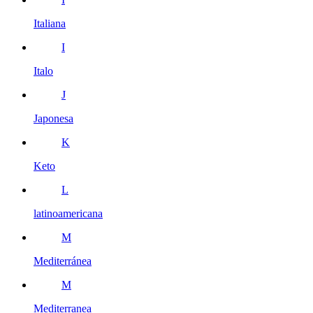
Italiana
I
Italo
J
Japonesa
K
Keto
L
latinoamericana
M
Mediterránea
M
Mediterranea