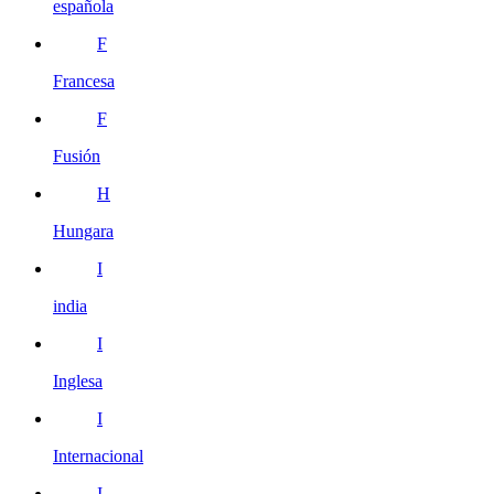
española
F
Francesa
F
Fusión
H
Hungara
I
india
I
Inglesa
I
Internacional
I