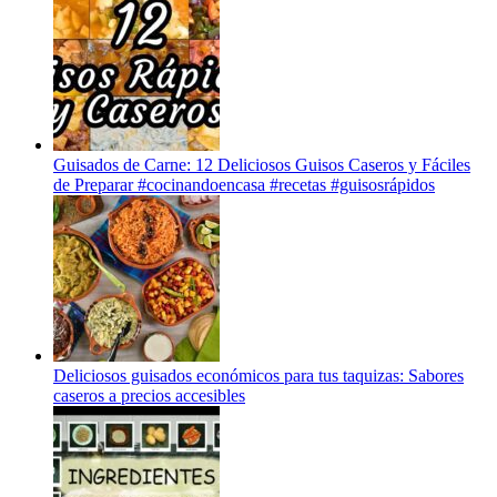
Guisados de Carne: 12 Deliciosos Guisos Caseros y Fáciles
de Preparar #cocinandoencasa #recetas #guisosrápidos
Deliciosos guisados económicos para tus taquizas: Sabores
caseros a precios accesibles