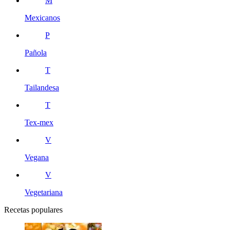
M
Mexicanos
P
Pañola
T
Tailandesa
T
Tex-mex
V
Vegana
V
Vegetariana
Recetas populares