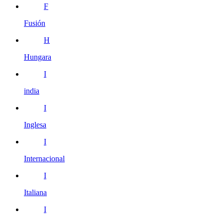
F
Fusión
H
Hungara
I
india
I
Inglesa
I
Internacional
I
Italiana
I