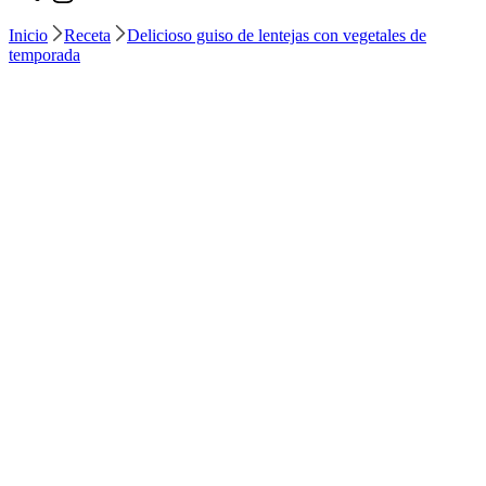
Inicio
Receta
Delicioso guiso de lentejas con vegetales de
temporada