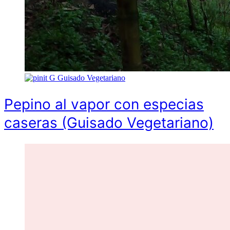
G
Guisado Vegetariano
Pepino al vapor con especias
caseras (Guisado Vegetariano)