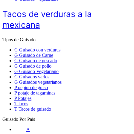
Tacos de verduras a la
mexicana
Tipos de Guisado
G
Guisado con verduras
G
Guisado de Carne
G
Guisado de pescado
G
Guisado de pollo
G
Guisado Vegetariano
G
Guisados varios
G
Guisados vegetarianos
P
pepino de guiso
P
potaje de tagarninas
P
Potajes
T
tacos
T
Tacos de guisado
Guisado Por Pais
A