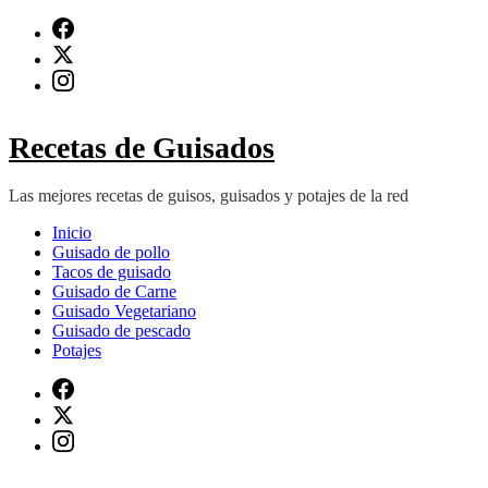
Saltar
al
contenido
(presiona
Intro)
Recetas de Guisados
Las mejores recetas de guisos, guisados y potajes de la red
Inicio
Guisado de pollo
Tacos de guisado
Guisado de Carne
Guisado Vegetariano
Guisado de pescado
Potajes