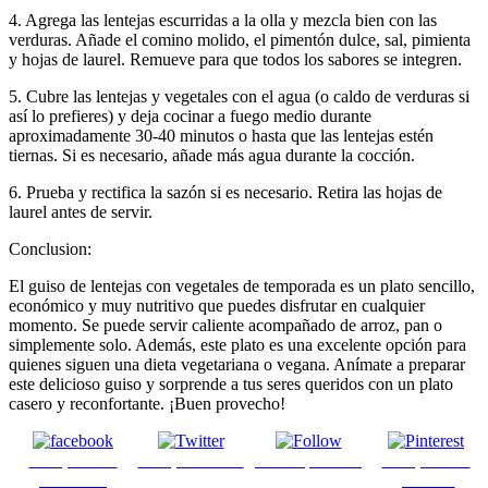
4. Agrega las lentejas escurridas a la olla y mezcla bien con las
verduras. Añade el comino molido, el pimentón dulce, sal, pimienta
y hojas de laurel. Remueve para que todos los sabores se integren.
5. Cubre las lentejas y vegetales con el agua (o caldo de verduras si
así lo prefieres) y deja cocinar a fuego medio durante
aproximadamente 30-40 minutos o hasta que las lentejas estén
tiernas. Si es necesario, añade más agua durante la cocción.
6. Prueba y rectifica la sazón si es necesario. Retira las hojas de
laurel antes de servir.
Conclusion:
El guiso de lentejas con vegetales de temporada es un plato sencillo,
económico y muy nutritivo que puedes disfrutar en cualquier
momento. Se puede servir caliente acompañado de arroz, pan o
simplemente solo. Además, este plato es una excelente opción para
quienes siguen una dieta vegetariana o vegana. Anímate a preparar
este delicioso guiso y sorprende a tus seres queridos con un plato
casero y reconfortante. ¡Buen provecho!
Comparte en
Comparte en X
Enviar por mail
Comparte en
Facebook
pinterest