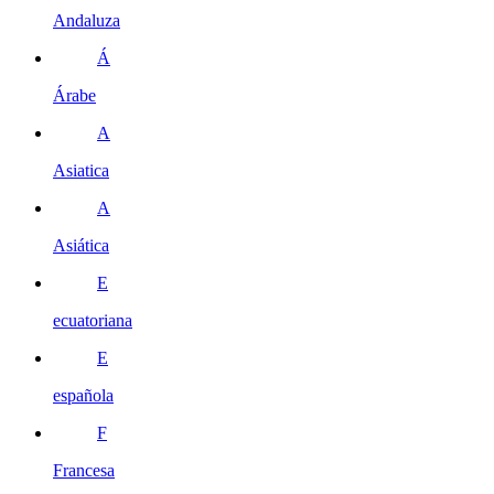
Andaluza
Á
Árabe
A
Asiatica
A
Asiática
E
ecuatoriana
E
española
F
Francesa