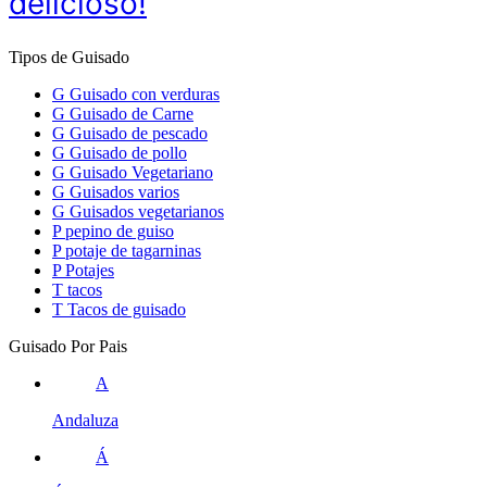
delicioso!
Tipos de Guisado
G
Guisado con verduras
G
Guisado de Carne
G
Guisado de pescado
G
Guisado de pollo
G
Guisado Vegetariano
G
Guisados varios
G
Guisados vegetarianos
P
pepino de guiso
P
potaje de tagarninas
P
Potajes
T
tacos
T
Tacos de guisado
Guisado Por Pais
A
Andaluza
Á