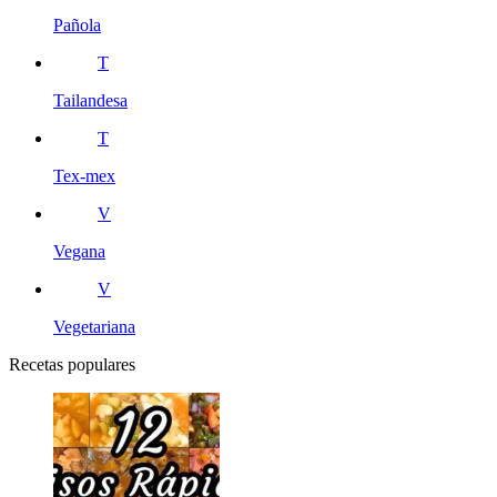
Pañola
T
Tailandesa
T
Tex-mex
V
Vegana
V
Vegetariana
Recetas populares