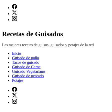
Saltar
al
contenido
(presiona
Intro)
Recetas de Guisados
Las mejores recetas de guisos, guisados y potajes de la red
Inicio
Guisado de pollo
Tacos de guisado
Guisado de Carne
Guisado Vegetariano
Guisado de pescado
Potajes