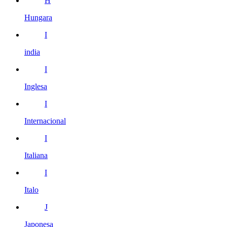
H
Hungara
I
india
I
Inglesa
I
Internacional
I
Italiana
I
Italo
J
Japonesa