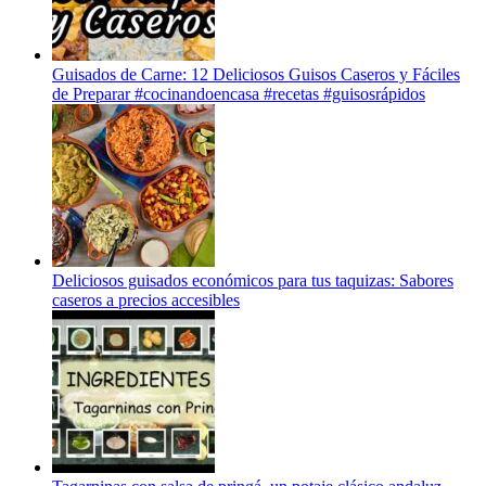
Guisados de Carne: 12 Deliciosos Guisos Caseros y Fáciles
de Preparar #cocinandoencasa #recetas #guisosrápidos
Deliciosos guisados económicos para tus taquizas: Sabores
caseros a precios accesibles