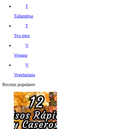
T
Tailandesa
T
Tex-mex
V
Vegana
V
Vegetariana
Recetas populares