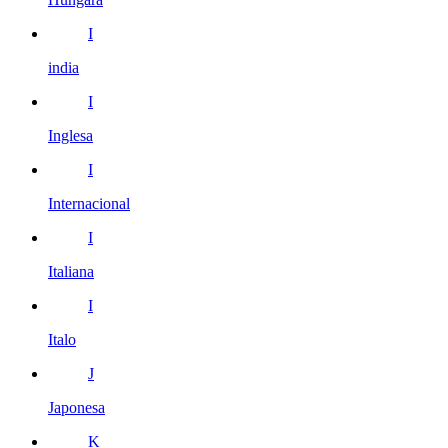
I
india
I
Inglesa
I
Internacional
I
Italiana
I
Italo
J
Japonesa
K