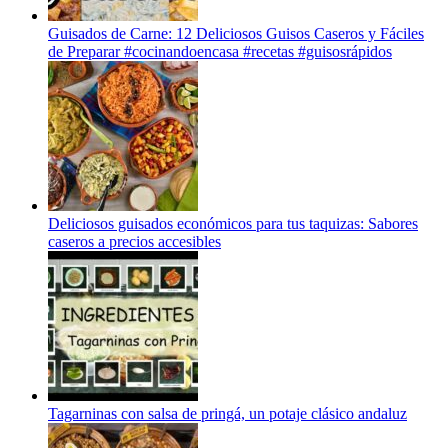
Guisados de Carne: 12 Deliciosos Guisos Caseros y Fáciles
de Preparar #cocinandoencasa #recetas #guisosrápidos
Deliciosos guisados económicos para tus taquizas: Sabores
caseros a precios accesibles
Tagarninas con salsa de pringá, un potaje clásico andaluz