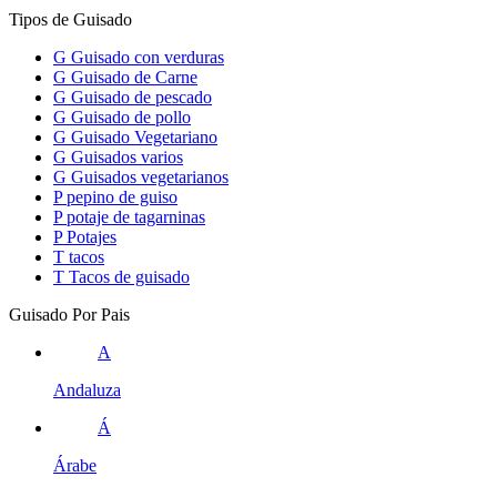
Tipos de Guisado
G
Guisado con verduras
G
Guisado de Carne
G
Guisado de pescado
G
Guisado de pollo
G
Guisado Vegetariano
G
Guisados varios
G
Guisados vegetarianos
P
pepino de guiso
P
potaje de tagarninas
P
Potajes
T
tacos
T
Tacos de guisado
Guisado Por Pais
A
Andaluza
Á
Árabe