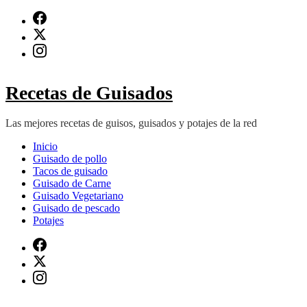
Saltar
al
contenido
(presiona
Intro)
Recetas de Guisados
Las mejores recetas de guisos, guisados y potajes de la red
Inicio
Guisado de pollo
Tacos de guisado
Guisado de Carne
Guisado Vegetariano
Guisado de pescado
Potajes