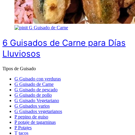
G
Guisado de Carne
6 Guisados de Carne para Días
Lluviosos
Tipos de Guisado
G
Guisado con verduras
G
Guisado de Carne
G
Guisado de pescado
G
Guisado de pollo
G
Guisado Vegetariano
G
Guisados varios
G
Guisados vegetarianos
P
pepino de guiso
P
potaje de tagarninas
P
Potajes
T
tacos