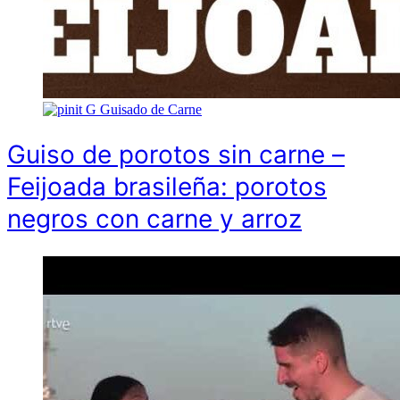
G
Guisado de Carne
Guiso de porotos sin carne –
Feijoada brasileña: porotos
negros con carne y arroz