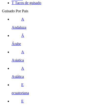
T
Tacos de guisado
Guisado Por Pais
A
Andaluza
Á
Árabe
A
Asiatica
A
Asiática
E
ecuatoriana
E