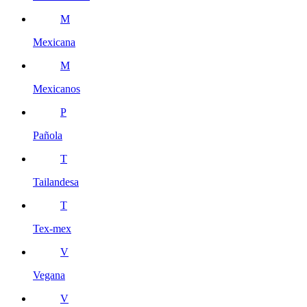
M
Mexicana
M
Mexicanos
P
Pañola
T
Tailandesa
T
Tex-mex
V
Vegana
V