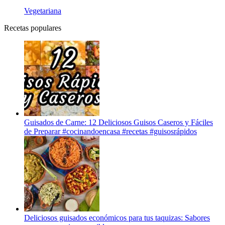
Vegetariana
Recetas populares
Guisados de Carne: 12 Deliciosos Guisos Caseros y Fáciles
de Preparar #cocinandoencasa #recetas #guisosrápidos
Deliciosos guisados económicos para tus taquizas: Sabores