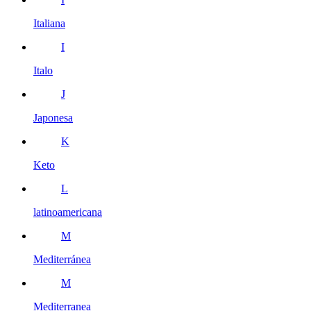
Italiana
I
Italo
J
Japonesa
K
Keto
L
latinoamericana
M
Mediterránea
M
Mediterranea