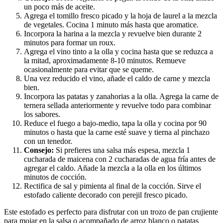
un poco más de aceite.
Agrega el tomillo fresco picado y la hoja de laurel a la mezcla
de vegetales. Cocina 1 minuto más hasta que aromatice.
Incorpora la harina a la mezcla y revuelve bien durante 2
minutos para formar un roux.
Agrega el vino tinto a la olla y cocina hasta que se reduzca a
la mitad, aproximadamente 8-10 minutos. Remueve
ocasionalmente para evitar que se queme.
Una vez reducido el vino, añade el caldo de carne y mezcla
bien.
Incorpora las patatas y zanahorias a la olla. Agrega la carne de
ternera sellada anteriormente y revuelve todo para combinar
los sabores.
Reduce el fuego a bajo-medio, tapa la olla y cocina por 90
minutos o hasta que la carne esté suave y tierna al pinchazo
con un tenedor.
Consejo:
Si prefieres una salsa más espesa, mezcla 1
cucharada de maicena con 2 cucharadas de agua fría antes de
agregar el caldo. Añade la mezcla a la olla en los últimos
minutos de cocción.
Rectifica de sal y pimienta al final de la cocción. Sirve el
estofado caliente decorado con perejil fresco picado.
Este estofado es perfecto para disfrutar con un trozo de pan crujiente
para mojar en la salsa o acompañado de arroz blanco o patatas