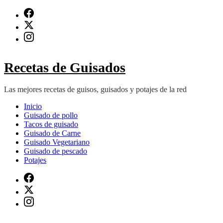
Saltar
al
contenido
(presiona
Intro)
Recetas de Guisados
Las mejores recetas de guisos, guisados y potajes de la red
Inicio
Guisado de pollo
Tacos de guisado
Guisado de Carne
Guisado Vegetariano
Guisado de pescado
Potajes