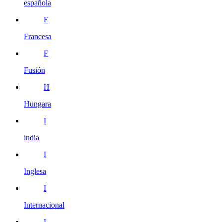
española
F
Francesa
F
Fusión
H
Hungara
I
india
I
Inglesa
I
Internacional
I