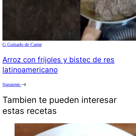
G
Guisado de Carne
Arroz con frijoles y bistec de res
latinoamericano
Siguiente
Tambien te pueden interesar
estas recetas