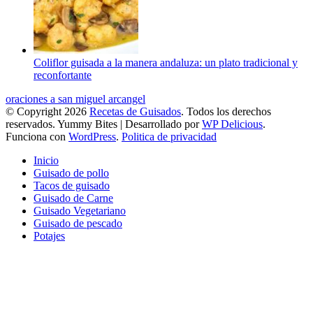
Coliflor guisada a la manera andaluza: un plato tradicional y
reconfortante
oraciones a san miguel arcangel
© Copyright 2026
Recetas de Guisados
. Todos los derechos
reservados.
Yummy Bites | Desarrollado por
WP Delicious
.
Funciona con
WordPress
.
Politica de privacidad
Inicio
Guisado de pollo
Tacos de guisado
Guisado de Carne
Guisado Vegetariano
Guisado de pescado
Potajes