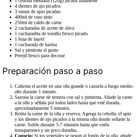
1 cebolla mediana (120g) picada finamente
4 dientes de ajo picados
3 ramas de apio picadas
400ml de vino tinto
250ml de caldo de carne
2 cucharadas de aceite de oliva
1 cucharadita de tomillo fresco picado
1 hoja de laurel
1 cucharada de harina
Sal y pimienta al gusto
Perejil fresco para decorar
Preparación paso a paso
Calienta el aceite en una olla grande o cazuela a fuego medio-
alto durante 1 minuto.
Sazona la carne de ternera con sal y pimienta. Añade la carne
a la olla y séllala por todos lados hasta que esté dorada,
aproximadamente 5 minutos.
Retira la carne de la olla y reserva. Agrega la cebolla, el apio
y los dientes de ajo picados a la misma olla donde sellaste la
carne. Sofríe durante 5-7 minutos hasta que estén
transparentes y un poco doradas.
Consejo:
Si los vegetales se pegan al fondo de la olla, añade