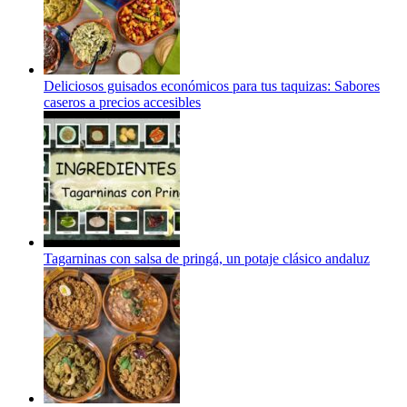
Deliciosos guisados económicos para tus taquizas: Sabores
caseros a precios accesibles
Tagarninas con salsa de pringá, un potaje clásico andaluz