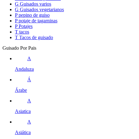
G
Guisados varios
G
Guisados vegetarianos
P
pepino de guiso
P
potaje de tagarninas
P
Potajes
T
tacos
T
Tacos de guisado
Guisado Por Pais
A
Andaluza
Á
Árabe
A
Asiatica
A
Asiática