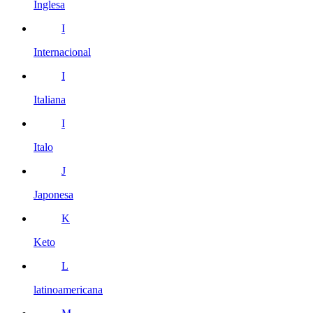
Inglesa
I
Internacional
I
Italiana
I
Italo
J
Japonesa
K
Keto
L
latinoamericana