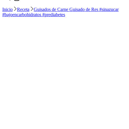
Inicio
Receta
Guisados de Carne Guisado de Res #sinazucar
#bajoencarbohidratos #prediabetes