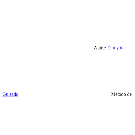
Autor:
El rey del
Guisado
Método de