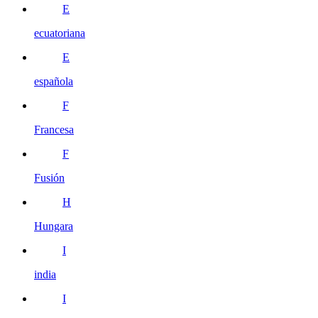
E
ecuatoriana
E
española
F
Francesa
F
Fusión
H
Hungara
I
india
I