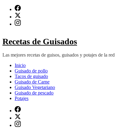
Saltar
al
contenido
(presiona
Intro)
Recetas de Guisados
Las mejores recetas de guisos, guisados y potajes de la red
Inicio
Guisado de pollo
Tacos de guisado
Guisado de Carne
Guisado Vegetariano
Guisado de pescado
Potajes