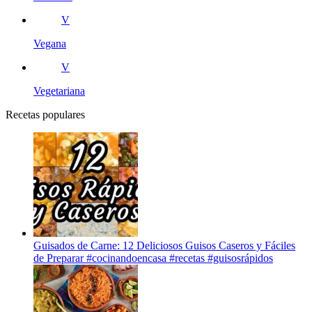
V
Vegana
V
Vegetariana
Recetas populares
Guisados de Carne: 12 Deliciosos Guisos Caseros y Fáciles
de Preparar #cocinandoencasa #recetas #guisosrápidos