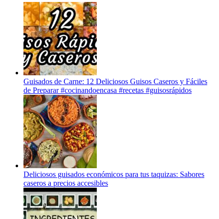
Guisados de Carne: 12 Deliciosos Guisos Caseros y Fáciles
de Preparar #cocinandoencasa #recetas #guisosrápidos
Deliciosos guisados económicos para tus taquizas: Sabores
caseros a precios accesibles