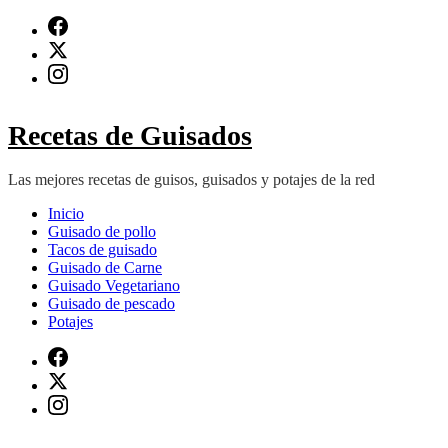
Saltar
al
contenido
(presiona
Intro)
Recetas de Guisados
Las mejores recetas de guisos, guisados y potajes de la red
Inicio
Guisado de pollo
Tacos de guisado
Guisado de Carne
Guisado Vegetariano
Guisado de pescado
Potajes