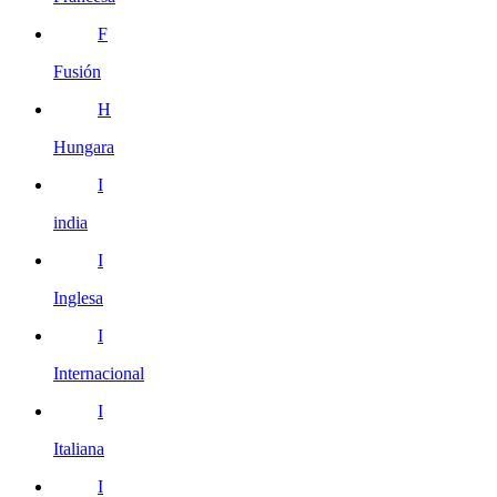
F
Fusión
H
Hungara
I
india
I
Inglesa
I
Internacional
I
Italiana
I