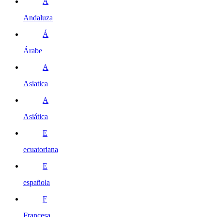
A
Andaluza
Á
Árabe
A
Asiatica
A
Asiática
E
ecuatoriana
E
española
F
Francesa