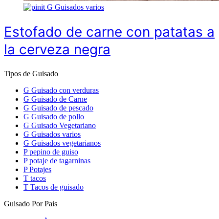
G
Guisados varios
Estofado de carne con patatas a
la cerveza negra
Tipos de Guisado
G
Guisado con verduras
G
Guisado de Carne
G
Guisado de pescado
G
Guisado de pollo
G
Guisado Vegetariano
G
Guisados varios
G
Guisados vegetarianos
P
pepino de guiso
P
potaje de tagarninas
P
Potajes
T
tacos
T
Tacos de guisado
Guisado Por Pais