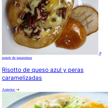
P
potaje de tagarninas
Risotto de queso azul y peras
caramelizadas
Anterior