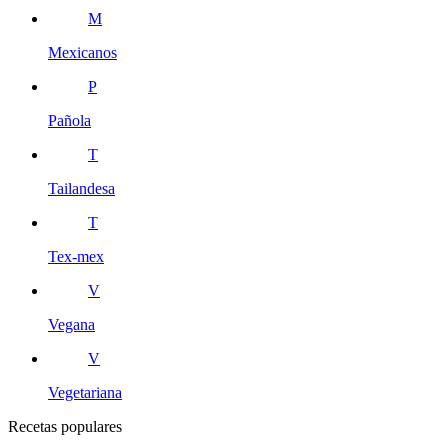
M
Mexicanos
P
Pañola
T
Tailandesa
T
Tex-mex
V
Vegana
V
Vegetariana
Recetas populares