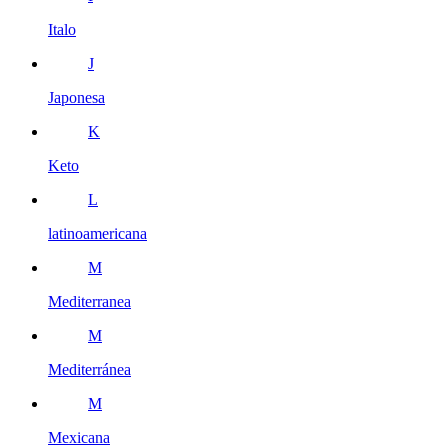
Italo
J
Japonesa
K
Keto
L
latinoamericana
M
Mediterranea
M
Mediterránea
M
Mexicana