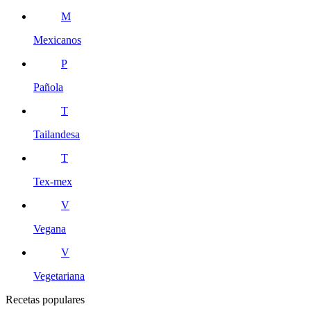
M
Mexicanos
P
Pañola
T
Tailandesa
T
Tex-mex
V
Vegana
V
Vegetariana
Recetas populares