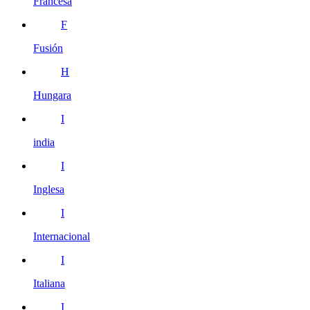
Francesa
F
Fusión
H
Hungara
I
india
I
Inglesa
I
Internacional
I
Italiana
I