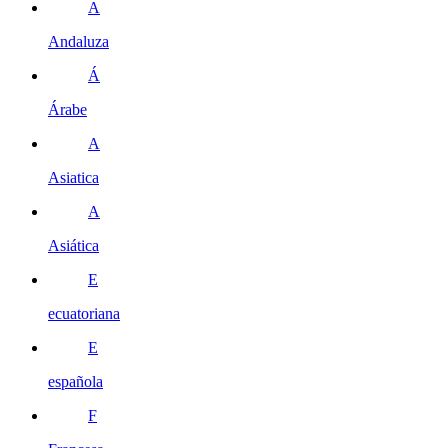
A
Andaluza
Á
Árabe
A
Asiatica
A
Asiática
E
ecuatoriana
E
española
F