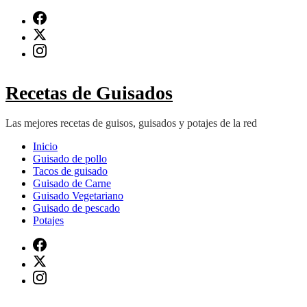
Saltar
al
contenido
(presiona
Intro)
Recetas de Guisados
Las mejores recetas de guisos, guisados y potajes de la red
Inicio
Guisado de pollo
Tacos de guisado
Guisado de Carne
Guisado Vegetariano
Guisado de pescado
Potajes