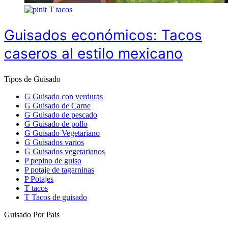
T
tacos
Guisados económicos: Tacos
caseros al estilo mexicano
Tipos de Guisado
G
Guisado con verduras
G
Guisado de Carne
G
Guisado de pescado
G
Guisado de pollo
G
Guisado Vegetariano
G
Guisados varios
G
Guisados vegetarianos
P
pepino de guiso
P
potaje de tagarninas
P
Potajes
T
tacos
T
Tacos de guisado
Guisado Por Pais