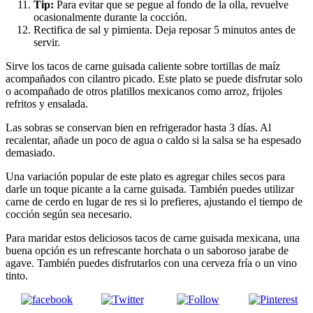
Tip:
Para evitar que se pegue al fondo de la olla, revuelve
ocasionalmente durante la cocción.
Rectifica de sal y pimienta. Deja reposar 5 minutos antes de
servir.
Sirve los tacos de carne guisada caliente sobre tortillas de maíz
acompañados con cilantro picado. Este plato se puede disfrutar solo
o acompañado de otros platillos mexicanos como arroz, frijoles
refritos y ensalada.
Las sobras se conservan bien en refrigerador hasta 3 días. Al
recalentar, añade un poco de agua o caldo si la salsa se ha espesado
demasiado.
Una variación popular de este plato es agregar chiles secos para
darle un toque picante a la carne guisada. También puedes utilizar
carne de cerdo en lugar de res si lo prefieres, ajustando el tiempo de
cocción según sea necesario.
Para maridar estos deliciosos tacos de carne guisada mexicana, una
buena opción es un refrescante horchata o un saboroso jarabe de
agave. También puedes disfrutarlos con una cerveza fría o un vino
tinto.
Comparte en
Comparte en X
Enviar por mail
Comparte en