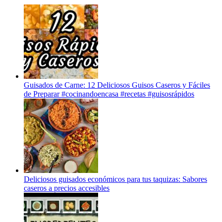
Guisados de Carne: 12 Deliciosos Guisos Caseros y Fáciles
de Preparar #cocinandoencasa #recetas #guisosrápidos
Deliciosos guisados económicos para tus taquizas: Sabores
caseros a precios accesibles