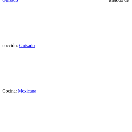
Guisado
Método de
cocción:
Guisado
Cocina:
Mexicana