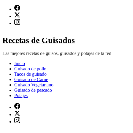
Saltar
al
contenido
(presiona
Intro)
Recetas de Guisados
Las mejores recetas de guisos, guisados y potajes de la red
Inicio
Guisado de pollo
Tacos de guisado
Guisado de Carne
Guisado Vegetariano
Guisado de pescado
Potajes