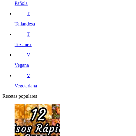
Pañola
T
Tailandesa
T
Tex-mex
V
Vegana
V
Vegetariana
Recetas populares