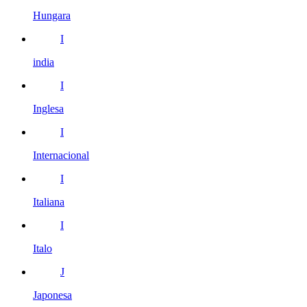
Hungara
I
india
I
Inglesa
I
Internacional
I
Italiana
I
Italo
J
Japonesa