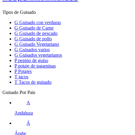
Tipos de Guisado
G
Guisado con verduras
G
Guisado de Carne
G
Guisado de pescado
G
Guisado de pollo
G
Guisado Vegetariano
G
Guisados varios
G
Guisados vegetarianos
P
pepino de guiso
P
potaje de tagarninas
P
Potajes
T
tacos
T
Tacos de guisado
Guisado Por Pais
A
Andaluza
Á
Árabe