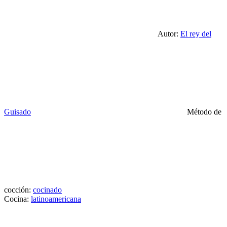
Autor:
El rey del
Guisado
Método de
cocción:
cocinado
Cocina:
latinoamericana