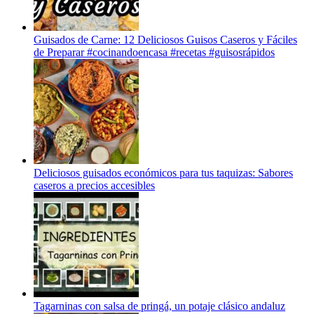
Guisados de Carne: 12 Deliciosos Guisos Caseros y Fáciles
de Preparar #cocinandoencasa #recetas #guisosrápidos
Deliciosos guisados económicos para tus taquizas: Sabores
caseros a precios accesibles
Tagarninas con salsa de pringá, un potaje clásico andaluz