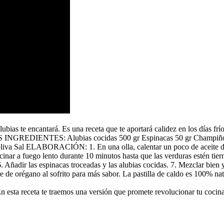
bias te encantará. Es una receta que te aportará calidez en los días fr
GREDIENTES: Alubias cocidas 500 gr Espinacas 50 gr Champiñones 
oliva Sal ELABORACIÓN: 1. En una olla, calentar un poco de aceite de o
 Cocinar a fuego lento durante 10 minutos hasta que las verduras estén tie
. Añadir las espinacas troceadas y las alubias cocidas. 7. Mezclar bien 
un toque de orégano al sofrito para más sabor. La pastilla de cal
n esta receta te traemos una versión que promete revolucionar tu cocina