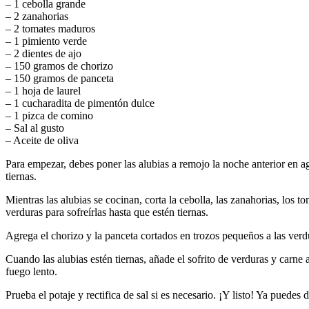
– 1 cebolla grande
– 2 zanahorias
– 2 tomates maduros
– 1 pimiento verde
– 2 dientes de ajo
– 150 gramos de chorizo
– 150 gramos de panceta
– 1 hoja de laurel
– 1 cucharadita de pimentón dulce
– 1 pizca de comino
– Sal al gusto
– Aceite de oliva
Para empezar, debes poner las alubias a remojo la noche anterior en agu
tiernas.
Mientras las alubias se cocinan, corta la cebolla, las zanahorias, los 
verduras para sofreírlas hasta que estén tiernas.
Agrega el chorizo y la panceta cortados en trozos pequeños a las ver
Cuando las alubias estén tiernas, añade el sofrito de verduras y carn
fuego lento.
Prueba el potaje y rectifica de sal si es necesario. ¡Y listo! Ya puede