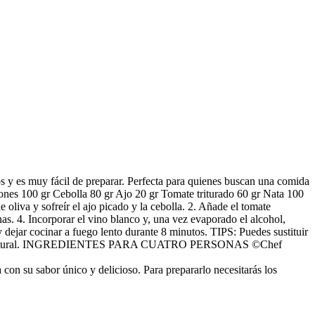
íos y es muy fácil de preparar. Perfecta para quienes buscan una comida
100 gr Cebolla 80 gr Ajo 20 gr Tomate triturado 60 gr Nata 100
liva y sofreír el ajo picado y la cebolla. 2. Añade el tomate
rnas. 4. Incorporar el vino blanco y, una vez evaporado el alcohol,
y dejar cocinar a fuego lento durante 8 minutos. TIPS: Puedes sustituir
do es 100% natural. INGREDIENTES PARA CUATRO PERSONAS ©Chef
 con su sabor único y delicioso. Para prepararlo necesitarás los