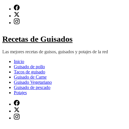
Saltar
al
contenido
(presiona
Intro)
Recetas de Guisados
Las mejores recetas de guisos, guisados y potajes de la red
Inicio
Guisado de pollo
Tacos de guisado
Guisado de Carne
Guisado Vegetariano
Guisado de pescado
Potajes