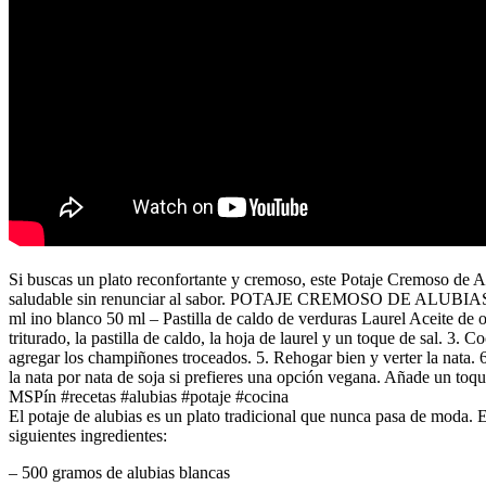
Si buscas un plato reconfortante y cremoso, este Potaje Cremoso de Alu
saludable sin renunciar al sabor. POTAJE CREMOSO DE ALUBIAS IN
ml ino blanco 50 ml – Pastilla de caldo de verduras Laurel Aceite de 
triturado, la pastilla de caldo, la hoja de laurel y un toque de sal. 3.
agregar los champiñones troceados. 5. Rehogar bien y verter la nata. 6
la nata por nata de soja si prefieres una opción vegana. Añade 
MSPín #recetas #alubias #potaje #cocina
El potaje de alubias es un plato tradicional que nunca pasa de moda. E
siguientes ingredientes:
– 500 gramos de alubias blancas