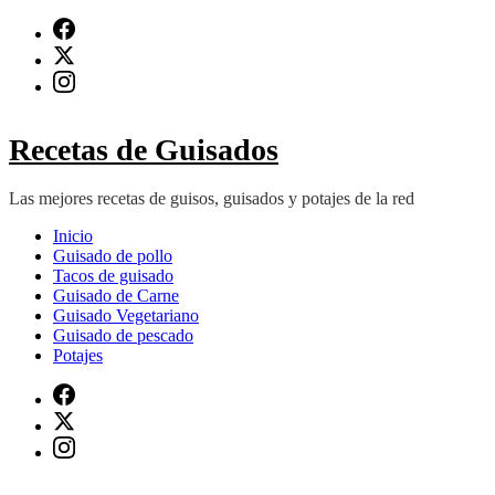
Saltar
al
contenido
(presiona
Intro)
Recetas de Guisados
Las mejores recetas de guisos, guisados y potajes de la red
Inicio
Guisado de pollo
Tacos de guisado
Guisado de Carne
Guisado Vegetariano
Guisado de pescado
Potajes