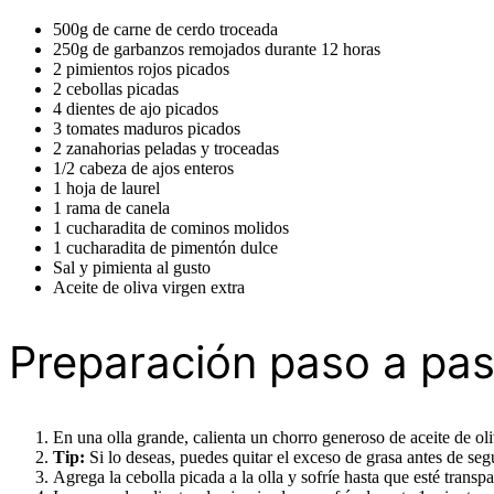
500g de carne de cerdo troceada
250g de garbanzos remojados durante 12 horas
2 pimientos rojos picados
2 cebollas picadas
4 dientes de ajo picados
3 tomates maduros picados
2 zanahorias peladas y troceadas
1/2 cabeza de ajos enteros
1 hoja de laurel
1 rama de canela
1 cucharadita de cominos molidos
1 cucharadita de pimentón dulce
Sal y pimienta al gusto
Aceite de oliva virgen extra
Preparación paso a pa
En una olla grande, calienta un chorro generoso de aceite de oli
Tip:
Si lo deseas, puedes quitar el exceso de grasa antes de segu
Agrega la cebolla picada a la olla y sofríe hasta que esté trans