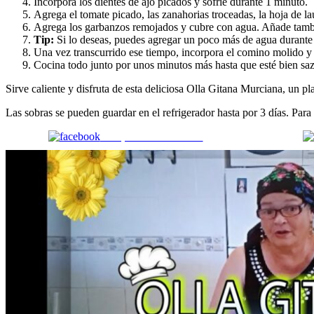
Incorpora los dientes de ajo picados y sofríe durante 1 minuto.
Agrega el tomate picado, las zanahorias troceadas, la hoja de la
Agrega los garbanzos remojados y cubre con agua. Añade también
Tip:
Si lo deseas, puedes agregar un poco más de agua durante
Una vez transcurrido ese tiempo, incorpora el comino molido y 
Cocina todo junto por unos minutos más hasta que esté bien sa
Sirve caliente y disfruta de esta deliciosa Olla Gitana Murciana, un p
Las sobras se pueden guardar en el refrigerador hasta por 3 días. Para
Comparte en Facebook