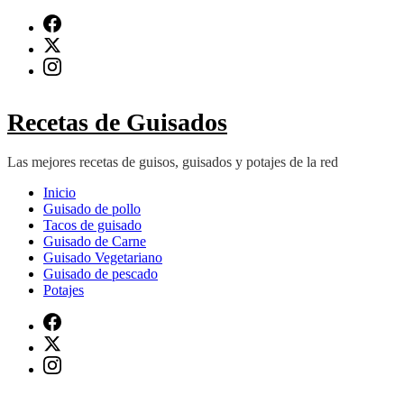
Saltar
al
contenido
(presiona
Intro)
Recetas de Guisados
Las mejores recetas de guisos, guisados y potajes de la red
Inicio
Guisado de pollo
Tacos de guisado
Guisado de Carne
Guisado Vegetariano
Guisado de pescado
Potajes