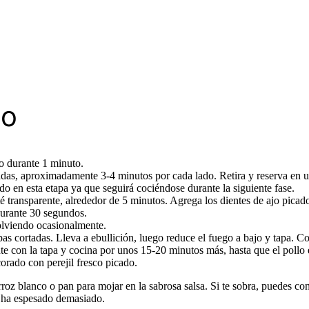
so
to durante 1 minuto.
adas, aproximadamente 3-4 minutos por cada lado. Retira y reserva en u
o en esta etapa ya que seguirá cociéndose durante la siguiente fase.
té transparente, alrededor de 5 minutos. Agrega los dientes de ajo picad
durante 30 segundos.
olviendo ocasionalmente.
apas cortadas. Lleva a ebullición, luego reduce el fuego a bajo y tapa. C
te con la tapa y cocina por unos 15-20 minutos más, hasta que el pollo e
corado con perejil fresco picado.
z blanco o pan para mojar en la sabrosa salsa. Si te sobra, puedes cons
e ha espesado demasiado.