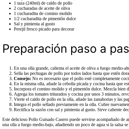
1 taza (240ml) de caldo de pollo
2 cucharadas de aceite de oliva
1 cucharadita de comino molido
1/2 cucharadita de pimentón dulce
Sal y pimienta al gusto
Perejil fresco picado para decorar
Preparación paso a pa
En una olla grande, calienta el aceite de oliva a fuego medio-al
Sella las pechugas de pollo por todos lados hasta que estén dor
Consejo:
No es necesario que el pollo esté completamente cocid
En la misma olla, añade la cebolla picada y cocina hasta que es
Incorpora el comino molido y el pimentón dulce. Mezcla bien 
Agrega los tomates triturados y cocina por unos 3 minutos, rev
Vierte el caldo de pollo en la olla, añade las zanahorias y las p
Integra el pollo sellado previamente en la olla. Cubre nuevamen
Rectifica la sazón con sal y pimienta al gusto. Sirve caliente de
Este delicioso Pollo Guisado Casero puede servirse acompañado de arro
una olla a fuego medio-bajo, añadiendo un poco de agua si la salsa s