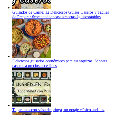
Guisados de Carne: 12 Deliciosos Guisos Caseros y Fáciles
de Preparar #cocinandoencasa #recetas #guisosrápidos
Deliciosos guisados económicos para tus taquizas: Sabores
caseros a precios accesibles
Tagarninas con salsa de pringá, un potaje clásico andaluz