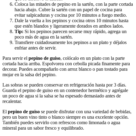
Coloca las mitades de pepino en la sartén, con la parte cortada
hacia abajo. Cubre la sartén con un papel de cocina para
evitar salpicaduras y cocina por 10 minutos a fuego medio.
Dale la vuelta a los pepinos y cocina otros 10 minutos hasta
que estén blandos y ligeramente dorados en ambos lados.
Tip:
Si los pepinos parecen secarse muy rápido, agrega un
poco más de agua en la sartén.
Transfiere cuidadosamente los pepinos a un plato y déjalos
enfriar antes de servir.
Para servir el
pepino de guiso
, colócalo en un plato con la parte
cortada hacia arriba. Espolvorea con cebolla picada finamente para
decorar. Puedes acompañarlo con arroz blanco o pan tostado para
mojar en la salsa del pepino.
Las sobras se pueden conservar en refrigeración hasta por 3 días.
Guarda el pepino de guiso en un contenedor hermético y agrégale
un poco de agua si la salsa se ha espesado demasiado antes de
recalentar.
El
pepino de guiso
se puede disfrutar con una variedad de bebidas,
pero un buen vino tinto o blanco siempre es una excelente opción.
También puedes servirlo con refrescos como limonada o agua
mineral para un sabor fresco y equilibrado.