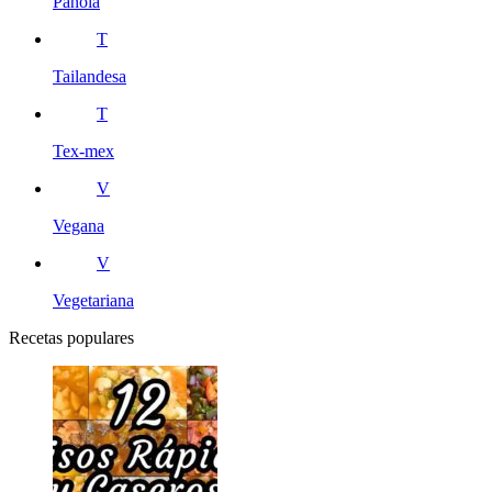
Pañola
T
Tailandesa
T
Tex-mex
V
Vegana
V
Vegetariana
Recetas populares