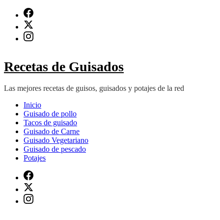
Saltar
al
contenido
(presiona
Intro)
Recetas de Guisados
Las mejores recetas de guisos, guisados y potajes de la red
Inicio
Guisado de pollo
Tacos de guisado
Guisado de Carne
Guisado Vegetariano
Guisado de pescado
Potajes