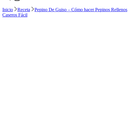
Inicio
Receta
Pepino De Guiso – Cómo hacer Pepinos Rellenos
Caseros Fácil