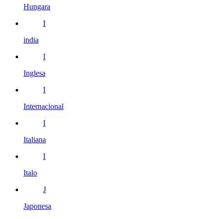
Hungara
I
india
I
Inglesa
I
Internacional
I
Italiana
I
Italo
J
Japonesa