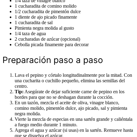
1/4 taza de vinagre blanco
1 cucharadita de comino molido
1/2 cucharadita de pimentón dulce
1 diente de ajo picado finamente
1 cucharadita de sal
Pimienta negra molida al gusto
1/4 taza de agua
2 cucharadas de azúcar (opcional)
Cebolla picada finamente para decorar
Preparación paso a paso
Lava el pepino y córtalo longitudinalmente por la mitad. Con
una cucharita o cuchillo pequeño, elimina las semillas del
centro.
Tip:
Asegúrate de dejar suficiente carne de pepino en los
bordes para que no se deshagan durante la cocción.
En un tazón, mezcla el aceite de oliva, vinagre blanco,
comino molido, pimentón dulce, ajo picado, sal y pimienta
negra molida.
Vierte la mezcla de especias en una sartén grande y caliéntala
a fuego medio durante 1 minuto.
Agrega el agua y azúcar (si usas) en la sartén. Remueve hasta
que se disuelva el azúcar.