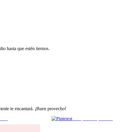
dio hasta que estén tiernos.
amente te encantará. ¡Buen provecho!
 mail
Comparte en pinterest