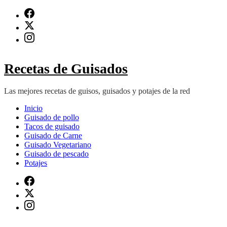
Saltar
al
contenido
(presiona
Intro)
Recetas de Guisados
Las mejores recetas de guisos, guisados y potajes de la red
Inicio
Guisado de pollo
Tacos de guisado
Guisado de Carne
Guisado Vegetariano
Guisado de pescado
Potajes