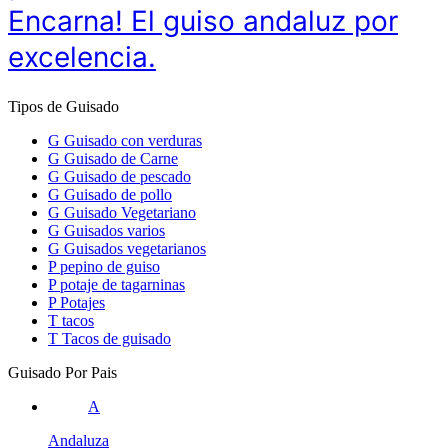
Encarna! El guiso andaluz por
excelencia.
Tipos de Guisado
G
Guisado con verduras
G
Guisado de Carne
G
Guisado de pescado
G
Guisado de pollo
G
Guisado Vegetariano
G
Guisados varios
G
Guisados vegetarianos
P
pepino de guiso
P
potaje de tagarninas
P
Potajes
T
tacos
T
Tacos de guisado
Guisado Por Pais
A
Andaluza