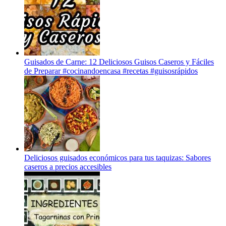
Guisados de Carne: 12 Deliciosos Guisos Caseros y Fáciles
de Preparar #cocinandoencasa #recetas #guisosrápidos
Deliciosos guisados económicos para tus taquizas: Sabores
caseros a precios accesibles