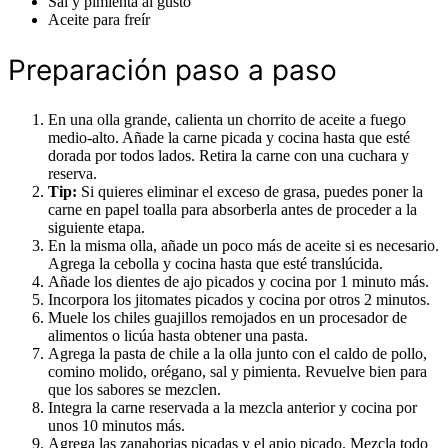
Sal y pimienta al gusto
Aceite para freír
Preparación paso a paso
En una olla grande, calienta un chorrito de aceite a fuego
medio-alto. Añade la carne picada y cocina hasta que esté
dorada por todos lados. Retira la carne con una cuchara y
reserva.
Tip:
Si quieres eliminar el exceso de grasa, puedes poner la
carne en papel toalla para absorberla antes de proceder a la
siguiente etapa.
En la misma olla, añade un poco más de aceite si es necesario.
Agrega la cebolla y cocina hasta que esté translúcida.
Añade los dientes de ajo picados y cocina por 1 minuto más.
Incorpora los jitomates picados y cocina por otros 2 minutos.
Muele los chiles guajillos remojados en un procesador de
alimentos o licúa hasta obtener una pasta.
Agrega la pasta de chile a la olla junto con el caldo de pollo,
comino molido, orégano, sal y pimienta. Revuelve bien para
que los sabores se mezclen.
Integra la carne reservada a la mezcla anterior y cocina por
unos 10 minutos más.
Agrega las zanahorias picadas y el apio picado. Mezcla todo