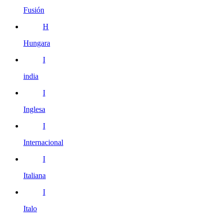
Fusión
H
Hungara
I
india
I
Inglesa
I
Internacional
I
Italiana
I
Italo