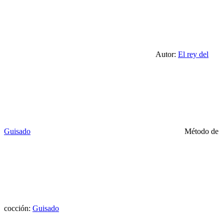
Autor:
El rey del
Guisado
Método de
cocción:
Guisado