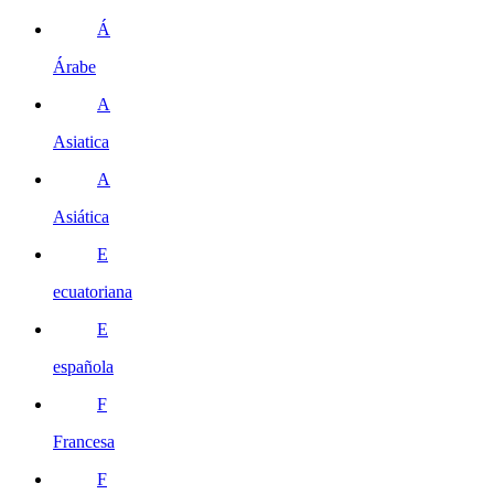
Á
Árabe
A
Asiatica
A
Asiática
E
ecuatoriana
E
española
F
Francesa
F