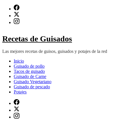
Saltar
al
contenido
(presiona
Intro)
Recetas de Guisados
Las mejores recetas de guisos, guisados y potajes de la red
Inicio
Guisado de pollo
Tacos de guisado
Guisado de Carne
Guisado Vegetariano
Guisado de pescado
Potajes