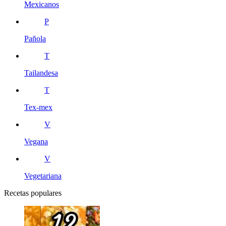
Mexicanos
P
Pañola
T
Tailandesa
T
Tex-mex
V
Vegana
V
Vegetariana
Recetas populares