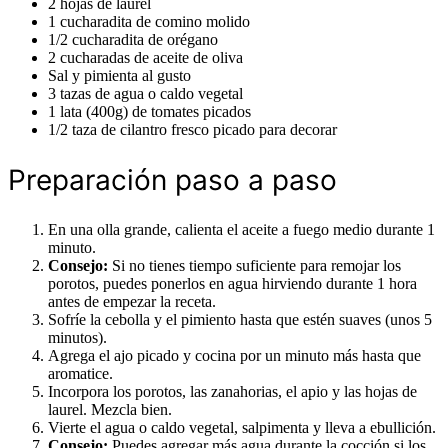
2 hojas de laurel
1 cucharadita de comino molido
1/2 cucharadita de orégano
2 cucharadas de aceite de oliva
Sal y pimienta al gusto
3 tazas de agua o caldo vegetal
1 lata (400g) de tomates picados
1/2 taza de cilantro fresco picado para decorar
Preparación paso a paso
En una olla grande, calienta el aceite a fuego medio durante 1
minuto.
Consejo:
Si no tienes tiempo suficiente para remojar los
porotos, puedes ponerlos en agua hirviendo durante 1 hora
antes de empezar la receta.
Sofríe la cebolla y el pimiento hasta que estén suaves (unos 5
minutos).
Agrega el ajo picado y cocina por un minuto más hasta que
aromatice.
Incorpora los porotos, las zanahorias, el apio y las hojas de
laurel. Mezcla bien.
Vierte el agua o caldo vegetal, salpimenta y lleva a ebullición.
Consejo:
Puedes agregar más agua durante la cocción si los