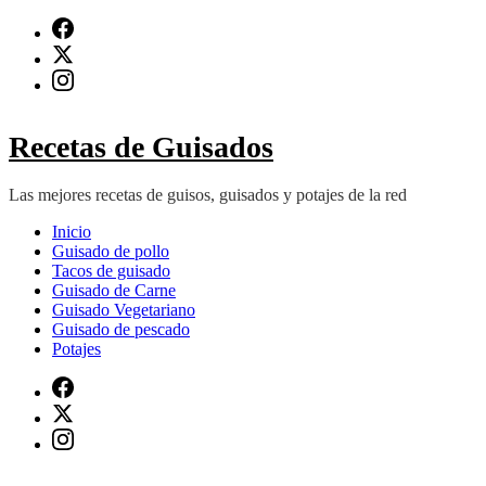
Saltar
al
contenido
(presiona
Intro)
Recetas de Guisados
Las mejores recetas de guisos, guisados y potajes de la red
Inicio
Guisado de pollo
Tacos de guisado
Guisado de Carne
Guisado Vegetariano
Guisado de pescado
Potajes