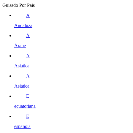
Guisado Por Pais
A
Andaluza
Á
Árabe
A
Asiatica
A
Asiática
E
ecuatoriana
E
española