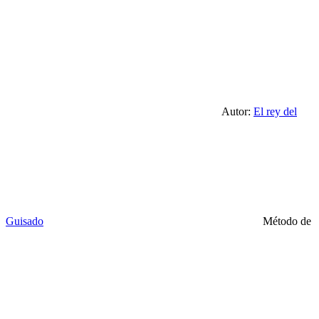
Autor:
El rey del
Guisado
Método de