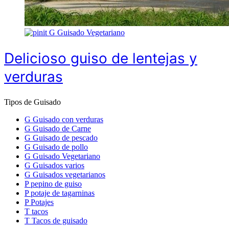
G
Guisado Vegetariano
Delicioso guiso de lentejas y
verduras
Tipos de Guisado
G
Guisado con verduras
G
Guisado de Carne
G
Guisado de pescado
G
Guisado de pollo
G
Guisado Vegetariano
G
Guisados varios
G
Guisados vegetarianos
P
pepino de guiso
P
potaje de tagarninas
P
Potajes
T
tacos
T
Tacos de guisado