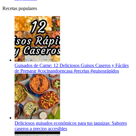
Recetas populares
Guisados de Carne: 12 Deliciosos Guisos Caseros y Fáciles
de Preparar #cocinandoencasa #recetas #guisosrápidos
Deliciosos guisados económicos para tus taquizas: Sabores
caseros a precios accesibles