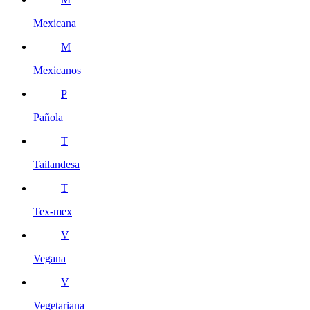
Mexicana
M
Mexicanos
P
Pañola
T
Tailandesa
T
Tex-mex
V
Vegana
V
Vegetariana