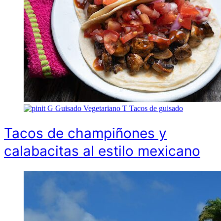
G
Guisado Vegetariano
T
Tacos de guisado
Tacos de champiñones y
calabacitas al estilo mexicano