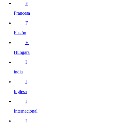
F
Francesa
F
Fusión
H
Hungara
I
india
I
Inglesa
I
Internacional
I