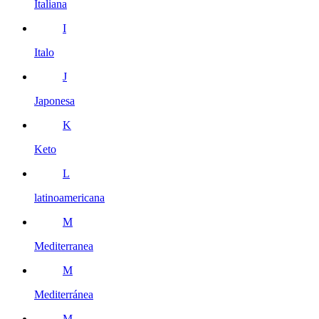
Italiana
I
Italo
J
Japonesa
K
Keto
L
latinoamericana
M
Mediterranea
M
Mediterránea
M