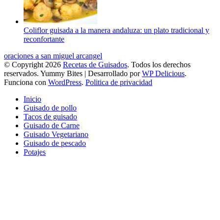
Coliflor guisada a la manera andaluza: un plato tradicional y
reconfortante
oraciones a san miguel arcangel
© Copyright 2026
Recetas de Guisados
. Todos los derechos
reservados.
Yummy Bites | Desarrollado por
WP Delicious
.
Funciona con
WordPress
.
Politica de privacidad
Inicio
Guisado de pollo
Tacos de guisado
Guisado de Carne
Guisado Vegetariano
Guisado de pescado
Potajes