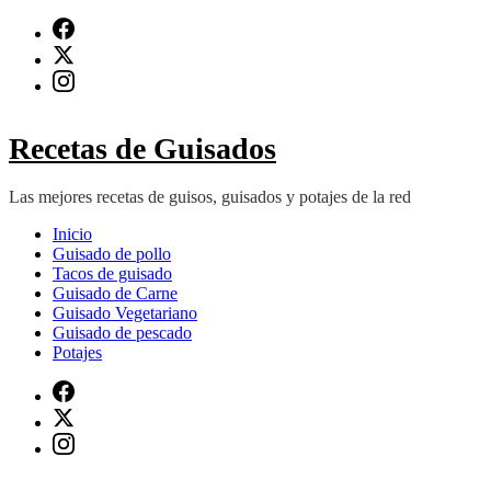
Saltar
al
contenido
(presiona
Intro)
Recetas de Guisados
Las mejores recetas de guisos, guisados y potajes de la red
Inicio
Guisado de pollo
Tacos de guisado
Guisado de Carne
Guisado Vegetariano
Guisado de pescado
Potajes