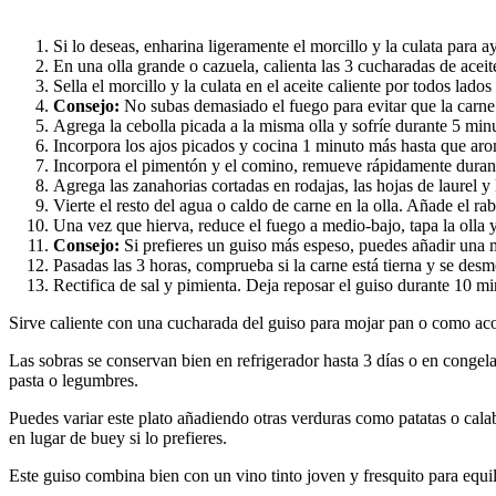
Si lo deseas, enharina ligeramente el morcillo y la culata para a
En una olla grande o cazuela, calienta las 3 cucharadas de acei
Sella el morcillo y la culata en el aceite caliente por todos lados
Consejo:
No subas demasiado el fuego para evitar que la carn
Agrega la cebolla picada a la misma olla y sofríe durante 5 minu
Incorpora los ajos picados y cocina 1 minuto más hasta que aro
Incorpora el pimentón y el comino, remueve rápidamente durant
Agrega las zanahorias cortadas en rodajas, las hojas de laurel y
Vierte el resto del agua o caldo de carne en la olla. Añade el ra
Una vez que hierva, reduce el fuego a medio-bajo, tapa la olla
Consejo:
Si prefieres un guiso más espeso, puedes añadir una m
Pasadas las 3 horas, comprueba si la carne está tierna y se des
Rectifica de sal y pimienta. Deja reposar el guiso durante 10 mi
Sirve caliente con una cucharada del guiso para mojar pan o como ac
Las sobras se conservan bien en refrigerador hasta 3 días o en congela
pasta o legumbres.
Puedes variar este plato añadiendo otras verduras como patatas o cal
en lugar de buey si lo prefieres.
Este guiso combina bien con un vino tinto joven y fresquito para equil