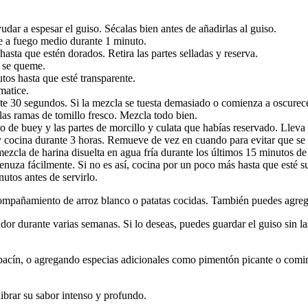
yudar a espesar el guiso. Sécalas bien antes de añadirlas al guiso.
te a fuego medio durante 1 minuto.
 hasta que estén dorados. Retira las partes selladas y reserva.
e se queme.
tos hasta que esté transparente.
matice.
e 30 segundos. Si la mezcla se tuesta demasiado o comienza a oscurece
 las ramas de tomillo fresco. Mezcla todo bien.
bo de buey y las partes de morcillo y culata que habías reservado. Lleva 
 y cocina durante 3 horas. Remueve de vez en cuando para evitar que se
ezcla de harina disuelta en agua fría durante los últimos 15 minutos de
menuza fácilmente. Si no es así, cocina por un poco más hasta que esté s
nutos antes de servirlo.
ompañamiento de arroz blanco o patatas cocidas. También puedes agreg
dor durante varias semanas. Si lo deseas, puedes guardar el guiso sin la
abacín, o agregando especias adicionales como pimentón picante o comi
ibrar su sabor intenso y profundo.