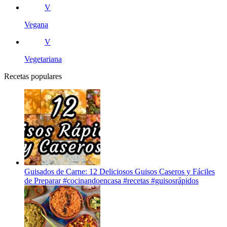
V
Vegana
V
Vegetariana
Recetas populares
Guisados de Carne: 12 Deliciosos Guisos Caseros y Fáciles
de Preparar #cocinandoencasa #recetas #guisosrápidos