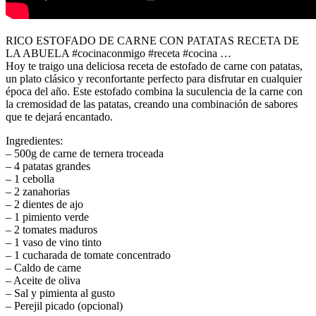
RICO ESTOFADO DE CARNE CON PATATAS RECETA DE
LA ABUELA #cocinaconmigo #receta #cocina …
Hoy te traigo una deliciosa receta de estofado de carne con patatas,
un plato clásico y reconfortante perfecto para disfrutar en cualquier
época del año. Este estofado combina la suculencia de la carne con
la cremosidad de las patatas, creando una combinación de sabores
que te dejará encantado.
Ingredientes:
– 500g de carne de ternera troceada
– 4 patatas grandes
– 1 cebolla
– 2 zanahorias
– 2 dientes de ajo
– 1 pimiento verde
– 2 tomates maduros
– 1 vaso de vino tinto
– 1 cucharada de tomate concentrado
– Caldo de carne
– Aceite de oliva
– Sal y pimienta al gusto
– Perejil picado (opcional)