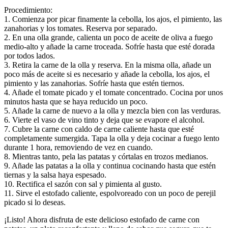
Procedimiento:
1. Comienza por picar finamente la cebolla, los ajos, el pimiento, las
zanahorias y los tomates. Reserva por separado.
2. En una olla grande, calienta un poco de aceite de oliva a fuego
medio-alto y añade la carne troceada. Sofríe hasta que esté dorada
por todos lados.
3. Retira la carne de la olla y reserva. En la misma olla, añade un
poco más de aceite si es necesario y añade la cebolla, los ajos, el
pimiento y las zanahorias. Sofríe hasta que estén tiernos.
4. Añade el tomate picado y el tomate concentrado. Cocina por unos
minutos hasta que se haya reducido un poco.
5. Añade la carne de nuevo a la olla y mezcla bien con las verduras.
6. Vierte el vaso de vino tinto y deja que se evapore el alcohol.
7. Cubre la carne con caldo de carne caliente hasta que esté
completamente sumergida. Tapa la olla y deja cocinar a fuego lento
durante 1 hora, removiendo de vez en cuando.
8. Mientras tanto, pela las patatas y córtalas en trozos medianos.
9. Añade las patatas a la olla y continua cocinando hasta que estén
tiernas y la salsa haya espesado.
10. Rectifica el sazón con sal y pimienta al gusto.
11. Sirve el estofado caliente, espolvoreado con un poco de perejil
picado si lo deseas.
¡Listo! Ahora disfruta de este delicioso estofado de carne con