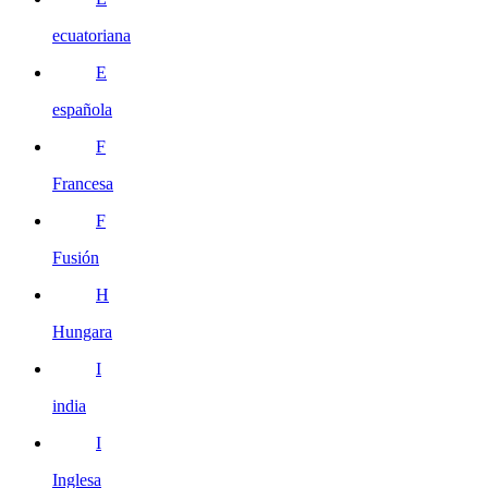
ecuatoriana
E
española
F
Francesa
F
Fusión
H
Hungara
I
india
I
Inglesa