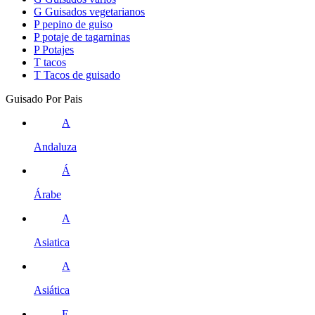
G
Guisados vegetarianos
P
pepino de guiso
P
potaje de tagarninas
P
Potajes
T
tacos
T
Tacos de guisado
Guisado Por Pais
A
Andaluza
Á
Árabe
A
Asiatica
A
Asiática
E