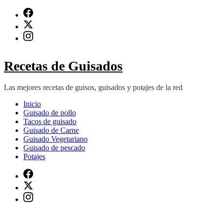
Saltar
al
contenido
(presiona
Intro)
Recetas de Guisados
Las mejores recetas de guisos, guisados y potajes de la red
Inicio
Guisado de pollo
Tacos de guisado
Guisado de Carne
Guisado Vegetariano
Guisado de pescado
Potajes