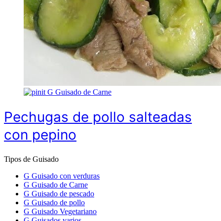
G
Guisado de Carne
Pechugas de pollo salteadas
con pepino
Tipos de Guisado
G
Guisado con verduras
G
Guisado de Carne
G
Guisado de pescado
G
Guisado de pollo
G
Guisado Vegetariano
G
Guisados varios