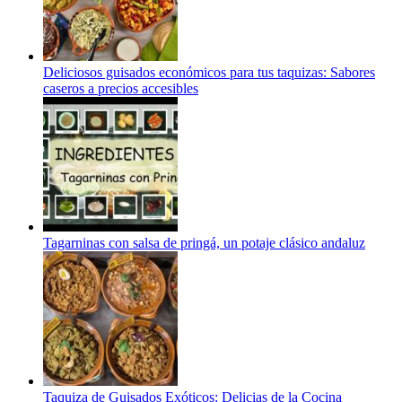
Deliciosos guisados económicos para tus taquizas: Sabores
caseros a precios accesibles
Tagarninas con salsa de pringá, un potaje clásico andaluz
Taquiza de Guisados Exóticos: Delicias de la Cocina