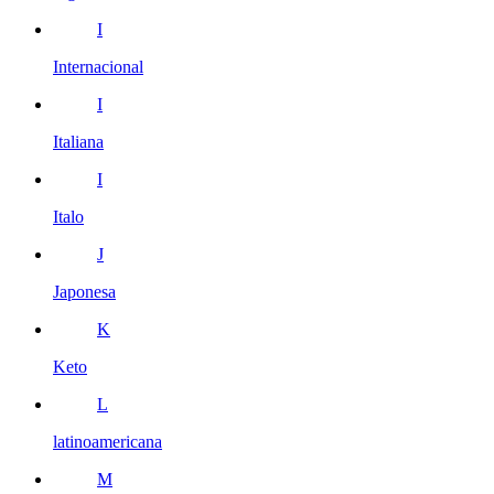
I
Internacional
I
Italiana
I
Italo
J
Japonesa
K
Keto
L
latinoamericana
M