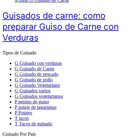
G
Guisado de Carne
Guisados de carne: como
preparar Guiso de Carne con
Verduras
Tipos de Guisado
G
Guisado con verduras
G
Guisado de Carne
G
Guisado de pescado
G
Guisado de pollo
G
Guisado Vegetariano
G
Guisados varios
G
Guisados vegetarianos
P
pepino de guiso
P
potaje de tagarninas
P
Potajes
T
tacos
T
Tacos de guisado
Guisado Por Pais