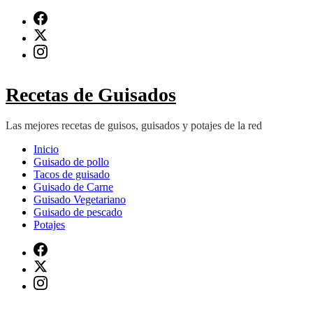
Saltar
al
contenido
(presiona
Intro)
Recetas de Guisados
Las mejores recetas de guisos, guisados y potajes de la red
Inicio
Guisado de pollo
Tacos de guisado
Guisado de Carne
Guisado Vegetariano
Guisado de pescado
Potajes