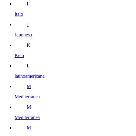
I
Italo
J
Japonesa
K
Keto
L
latinoamericana
M
Mediterránea
M
Mediterranea
M