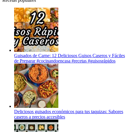
Recetas populares
Guisados de Carne: 12 Deliciosos Guisos Caseros y Fáciles
de Preparar #cocinandoencasa #recetas #guisosrápidos
Deliciosos guisados económicos para tus taquizas: Sabores
caseros a precios accesibles