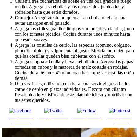
Calienta tres cucharadas de aceite en una olla grande a fuego
medio. Agrega las cebollas y los dientes de ajo picados y
sofríelos hasta que estén dorados.
Consejo:
Asegúrate de no quemar la cebolla ni el ajo para
evitar amargos en el guisado.
Agrega los chiles guajillos limpios y remojados a la olla, junto
con los tomates picados. Cocina durante unos minutos hasta
que estén suaves.
Agrega las costillas de cerdo, las especias (comino, orégano,
pimentón dulce) y salpimienta al gusto. Mezcla todo bien para
que las costillas queden bien cubiertas con el sofrito.
Agrega el agua a la olla y lleva a ebullición. Agrega las papas
cortadas en cubos y la mazorca de maíz cortada en rodajas.
Cocina durante unos 45 minutos o hasta que las costillas estén
tiernas.
Una vez listas, utiliza una cuchara para servir el guisado de
carne de cerdo en platos individuales. Decora con cilantro
fresco picado y disfruta de este plato delicioso y nutritivo con
tus seres queridos.
Comparte en
Comparte en X
Enviar por mail
Comparte en
Facebook
pinterest