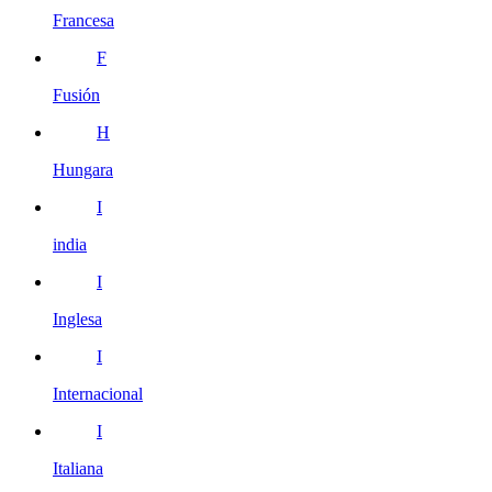
Francesa
F
Fusión
H
Hungara
I
india
I
Inglesa
I
Internacional
I
Italiana