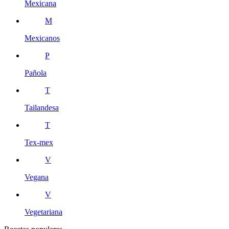
Mexicana
M
Mexicanos
P
Pañola
T
Tailandesa
T
Tex-mex
V
Vegana
V
Vegetariana