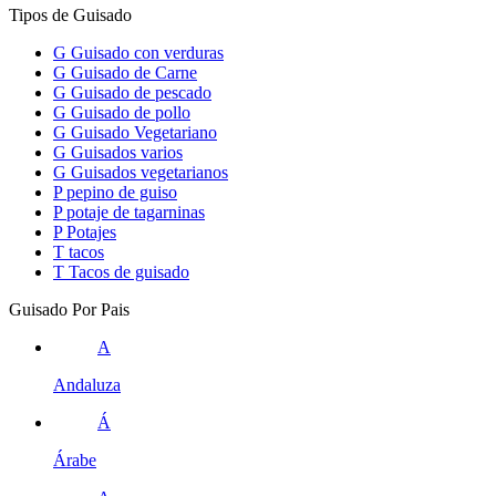
Tipos de Guisado
G
Guisado con verduras
G
Guisado de Carne
G
Guisado de pescado
G
Guisado de pollo
G
Guisado Vegetariano
G
Guisados varios
G
Guisados vegetarianos
P
pepino de guiso
P
potaje de tagarninas
P
Potajes
T
tacos
T
Tacos de guisado
Guisado Por Pais
A
Andaluza
Á
Árabe