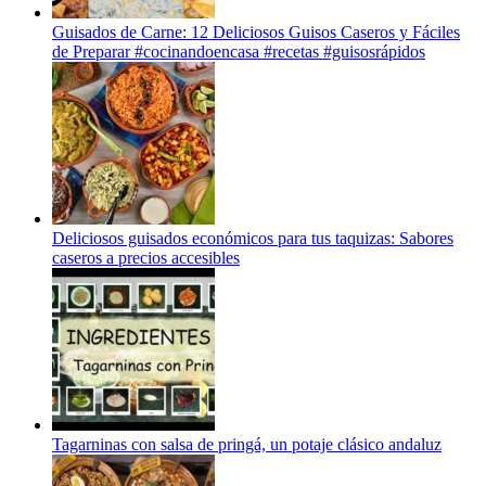
Guisados de Carne: 12 Deliciosos Guisos Caseros y Fáciles
de Preparar #cocinandoencasa #recetas #guisosrápidos
Deliciosos guisados económicos para tus taquizas: Sabores
caseros a precios accesibles
Tagarninas con salsa de pringá, un potaje clásico andaluz