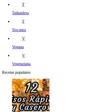
T
Tailandesa
T
Tex-mex
V
Vegana
V
Vegetariana
Recetas populares