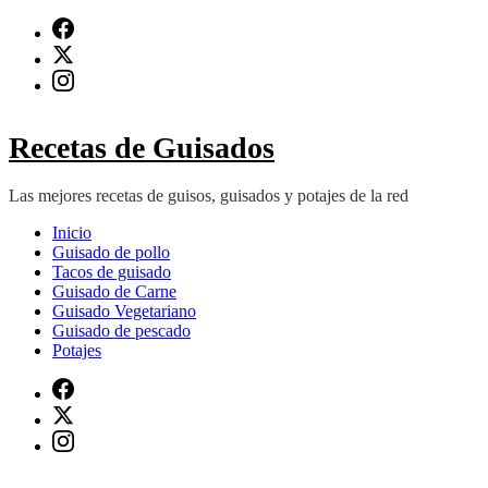
Saltar
al
contenido
(presiona
Intro)
Recetas de Guisados
Las mejores recetas de guisos, guisados y potajes de la red
Inicio
Guisado de pollo
Tacos de guisado
Guisado de Carne
Guisado Vegetariano
Guisado de pescado
Potajes