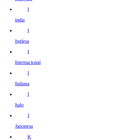
I
india
I
Inglesa
I
Internacional
I
Italiana
I
Italo
J
Japonesa
K