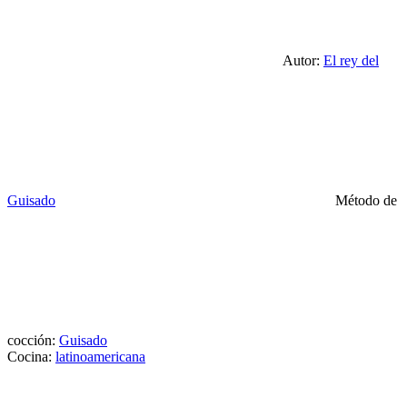
Autor:
El rey del
Guisado
Método de
cocción:
Guisado
Cocina:
latinoamericana