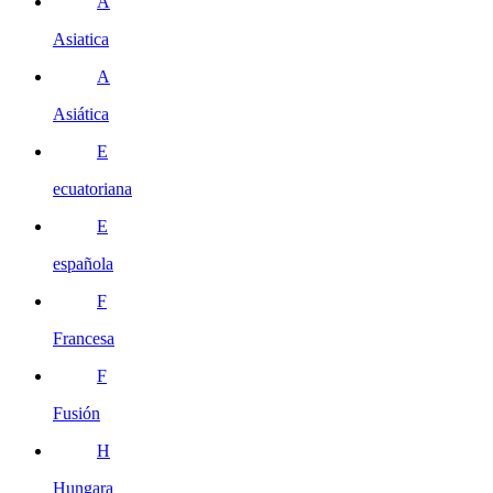
A
Asiatica
A
Asiática
E
ecuatoriana
E
española
F
Francesa
F
Fusión
H
Hungara