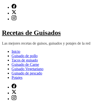
Saltar
al
contenido
(presiona
Intro)
Recetas de Guisados
Las mejores recetas de guisos, guisados y potajes de la red
Inicio
Guisado de pollo
Tacos de guisado
Guisado de Carne
Guisado Vegetariano
Guisado de pescado
Potajes