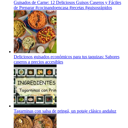
Guisados de Carne: 12 Deliciosos Guisos Caseros y Fáciles
de Preparar #cocinandoencasa #recetas #guisosrápidos
Deliciosos guisados económicos para tus taquizas: Sabores
caseros a precios accesibles
Tagarninas con salsa de pringá, un potaje clásico andaluz