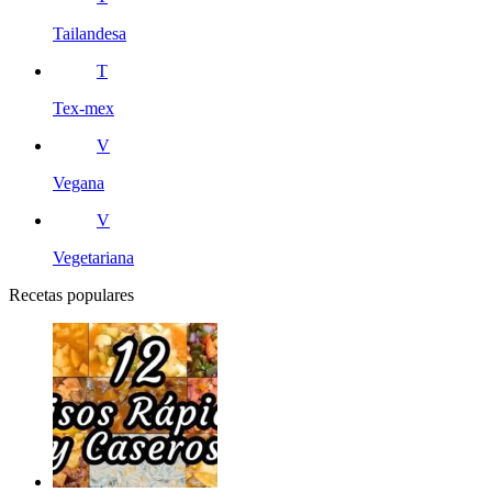
Tailandesa
T
Tex-mex
V
Vegana
V
Vegetariana
Recetas populares