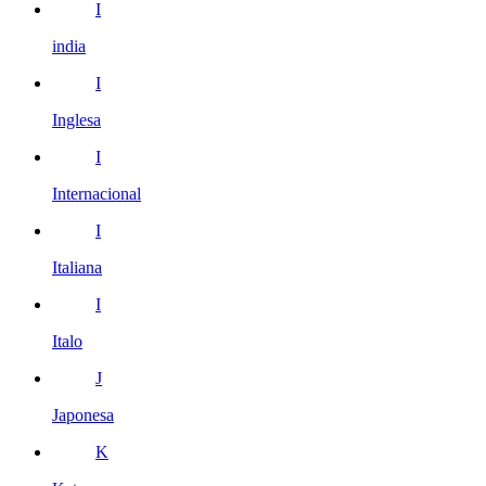
I
india
I
Inglesa
I
Internacional
I
Italiana
I
Italo
J
Japonesa
K