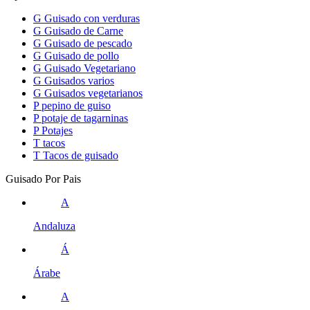
G
Guisado con verduras
G
Guisado de Carne
G
Guisado de pescado
G
Guisado de pollo
G
Guisado Vegetariano
G
Guisados varios
G
Guisados vegetarianos
P
pepino de guiso
P
potaje de tagarninas
P
Potajes
T
tacos
T
Tacos de guisado
Guisado Por Pais
A
Andaluza
Á
Árabe
A