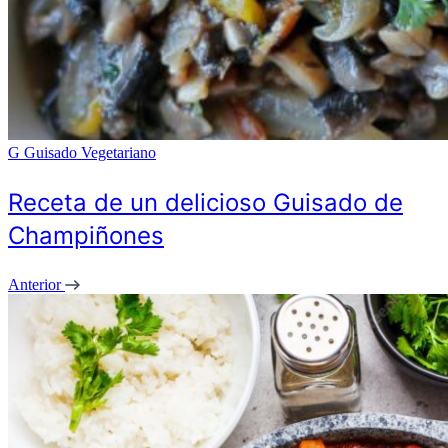
G
Guisado Vegetariano
Receta de un delicioso Guisado de
Champiñones
Anterior