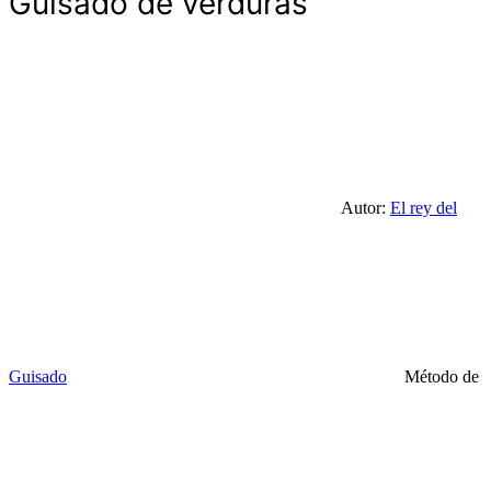
Guisado de verduras
Autor:
El rey del
Guisado
Método de