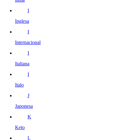
I
Inglesa
I
Internacional
I
Italiana
I
Italo
J
Japonesa
K
Keto
L