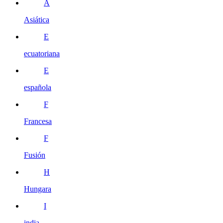
A
Asiática
E
ecuatoriana
E
española
F
Francesa
F
Fusión
H
Hungara
I
india