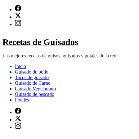
Saltar
al
contenido
(presiona
Intro)
Recetas de Guisados
Las mejores recetas de guisos, guisados y potajes de la red
Inicio
Guisado de pollo
Tacos de guisado
Guisado de Carne
Guisado Vegetariano
Guisado de pescado
Potajes