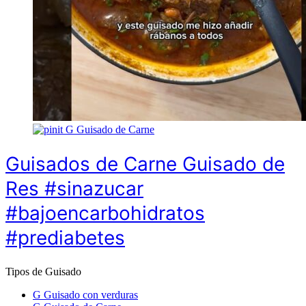
G
Guisado de Carne
Guisados de Carne Guisado de
Res #sinazucar
#bajoencarbohidratos
#prediabetes
Tipos de Guisado
G
Guisado con verduras