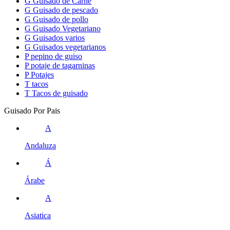
G
Guisado de Carne
G
Guisado de pescado
G
Guisado de pollo
G
Guisado Vegetariano
G
Guisados varios
G
Guisados vegetarianos
P
pepino de guiso
P
potaje de tagarninas
P
Potajes
T
tacos
T
Tacos de guisado
Guisado Por Pais
A
Andaluza
Á
Árabe
A
Asiatica