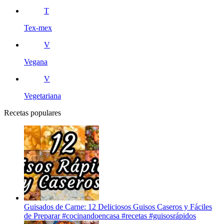
T
Tex-mex
V
Vegana
V
Vegetariana
Recetas populares
Guisados de Carne: 12 Deliciosos Guisos Caseros y Fáciles
de Preparar #cocinandoencasa #recetas #guisosrápidos