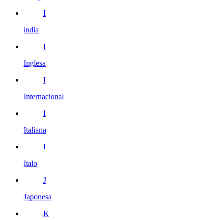
I
india
I
Inglesa
I
Internacional
I
Italiana
I
Italo
J
Japonesa
K