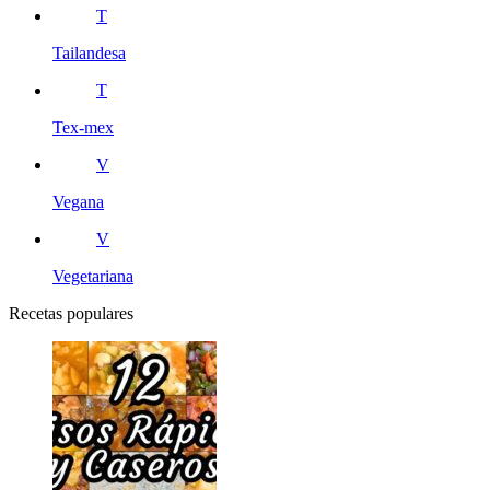
T
Tailandesa
T
Tex-mex
V
Vegana
V
Vegetariana
Recetas populares