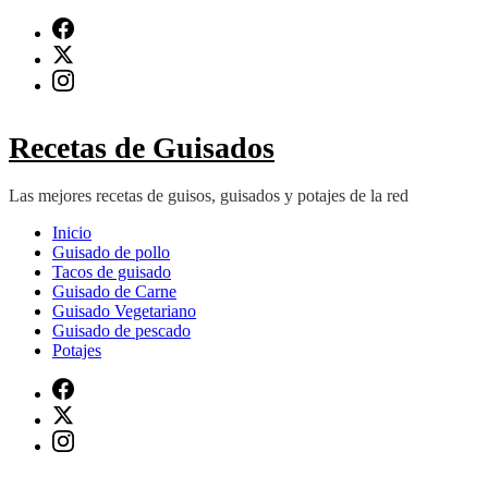
Saltar
al
contenido
(presiona
Intro)
Recetas de Guisados
Las mejores recetas de guisos, guisados y potajes de la red
Inicio
Guisado de pollo
Tacos de guisado
Guisado de Carne
Guisado Vegetariano
Guisado de pescado
Potajes