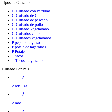
Tipos de Guisado
G
Guisado con verduras
G
Guisado de Carne
G
Guisado de pescado
G
Guisado de pollo
G
Guisado Vegetariano
G
Guisados varios
G
Guisados vegetarianos
P
pepino de guiso
P
potaje de tagarninas
P
Potajes
T
tacos
T
Tacos de guisado
Guisado Por Pais
A
Andaluza
Á
Árabe
A