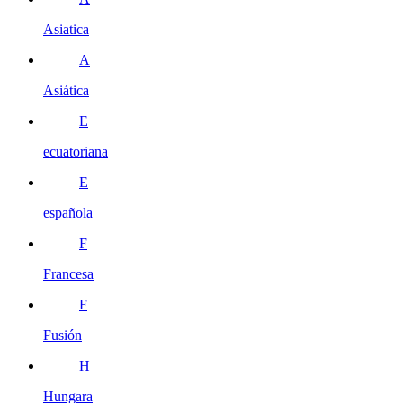
Asiatica
A
Asiática
E
ecuatoriana
E
española
F
Francesa
F
Fusión
H
Hungara