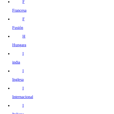
F
Francesa
F
Fusión
H
Hungara
I
india
I
Inglesa
I
Internacional
I