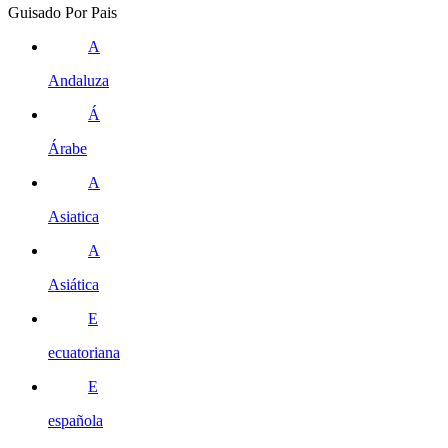
Guisado Por Pais
A
Andaluza
Á
Árabe
A
Asiatica
A
Asiática
E
ecuatoriana
E
española