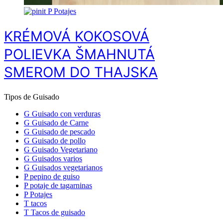
P
Potajes
KRÉMOVÁ KOKOSOVÁ
POLIEVKA ŠMAHNUTÁ
SMEROM DO THAJSKA
Tipos de Guisado
G
Guisado con verduras
G
Guisado de Carne
G
Guisado de pescado
G
Guisado de pollo
G
Guisado Vegetariano
G
Guisados varios
G
Guisados vegetarianos
P
pepino de guiso
P
potaje de tagarninas
P
Potajes
T
tacos
T
Tacos de guisado