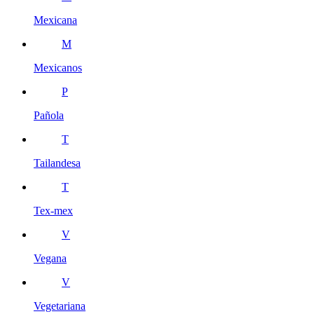
Mexicana
M
Mexicanos
P
Pañola
T
Tailandesa
T
Tex-mex
V
Vegana
V
Vegetariana