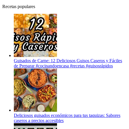
Recetas populares
Guisados de Carne: 12 Deliciosos Guisos Caseros y Fáciles
de Preparar #cocinandoencasa #recetas #guisosrápidos
Deliciosos guisados económicos para tus taquizas: Sabores
caseros a precios accesibles