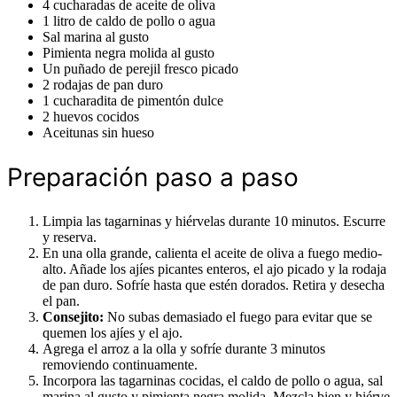
4 cucharadas de aceite de oliva
1 litro de caldo de pollo o agua
Sal marina al gusto
Pimienta negra molida al gusto
Un puñado de perejil fresco picado
2 rodajas de pan duro
1 cucharadita de pimentón dulce
2 huevos cocidos
Aceitunas sin hueso
Preparación paso a paso
Limpia las tagarninas y hiérvelas durante 10 minutos. Escurre
y reserva.
En una olla grande, calienta el aceite de oliva a fuego medio-
alto. Añade los ajíes picantes enteros, el ajo picado y la rodaja
de pan duro. Sofríe hasta que estén dorados. Retira y desecha
el pan.
Consejito:
No subas demasiado el fuego para evitar que se
quemen los ajíes y el ajo.
Agrega el arroz a la olla y sofríe durante 3 minutos
removiendo continuamente.
Incorpora las tagarninas cocidas, el caldo de pollo o agua, sal
marina al gusto y pimienta negra molida. Mezcla bien y hiérve