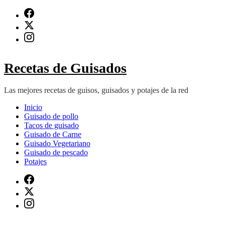
Saltar
al
contenido
(presiona
Intro)
Recetas de Guisados
Las mejores recetas de guisos, guisados y potajes de la red
Inicio
Guisado de pollo
Tacos de guisado
Guisado de Carne
Guisado Vegetariano
Guisado de pescado
Potajes