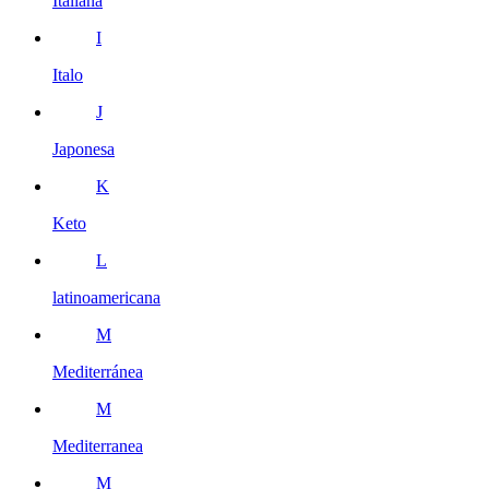
Italiana
I
Italo
J
Japonesa
K
Keto
L
latinoamericana
M
Mediterránea
M
Mediterranea
M