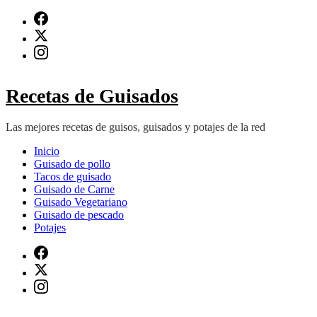
Saltar
al
contenido
(presiona
Intro)
Recetas de Guisados
Las mejores recetas de guisos, guisados y potajes de la red
Inicio
Guisado de pollo
Tacos de guisado
Guisado de Carne
Guisado Vegetariano
Guisado de pescado
Potajes