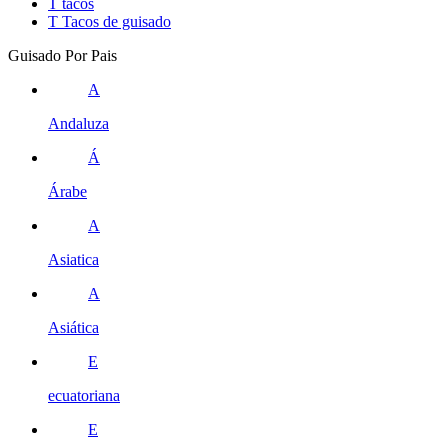
T
tacos
T
Tacos de guisado
Guisado Por Pais
A
Andaluza
Á
Árabe
A
Asiatica
A
Asiática
E
ecuatoriana
E