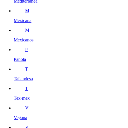
Mediterranea
M
Mexicana
M
Mexicanos
P
Pañola
T
Tailandesa
T
Tex-mex
V
Vegana
V