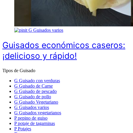
G
Guisados varios
Guisados económicos caseros:
¡delicioso y rápido!
Tipos de Guisado
G
Guisado con verduras
G
Guisado de Carne
G
Guisado de pescado
G
Guisado de pollo
G
Guisado Vegetariano
G
Guisados varios
G
Guisados vegetarianos
P
pepino de guiso
P
potaje de tagarninas
P
Potajes