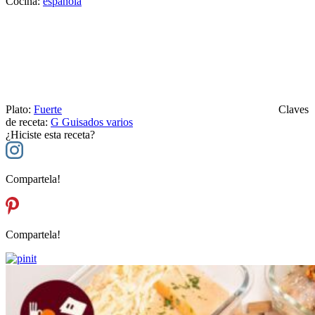
Cocina:
española
Plato:
Fuerte
Claves
de receta:
G
Guisados varios
¿Hiciste esta receta?
Compartela!
Compartela!