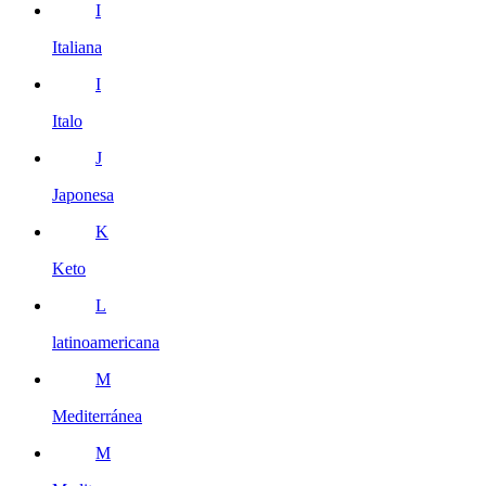
I
Italiana
I
Italo
J
Japonesa
K
Keto
L
latinoamericana
M
Mediterránea
M