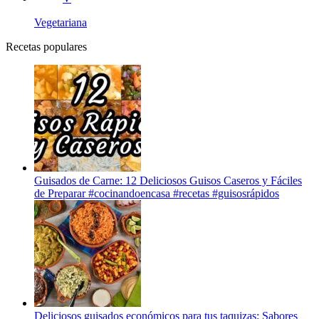
Vegetariana
Recetas populares
Guisados de Carne: 12 Deliciosos Guisos Caseros y Fáciles
de Preparar #cocinandoencasa #recetas #guisosrápidos
Deliciosos guisados económicos para tus taquizas: Sabores