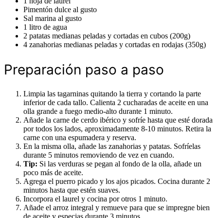
1 hoja de laurel
Pimentón dulce al gusto
Sal marina al gusto
1 litro de agua
2 patatas medianas peladas y cortadas en cubos (200g)
4 zanahorias medianas peladas y cortadas en rodajas (350g)
Preparación paso a paso
Limpia las tagarninas quitando la tierra y cortando la parte
inferior de cada tallo. Calienta 2 cucharadas de aceite en una
olla grande a fuego medio-alto durante 1 minuto.
Añade la carne de cerdo ibérico y sofríe hasta que esté dorada
por todos los lados, aproximadamente 8-10 minutos. Retira la
carne con una espumadera y reserva.
En la misma olla, añade las zanahorias y patatas. Sofríelas
durante 5 minutos removiendo de vez en cuando.
Tip:
Si las verduras se pegan al fondo de la olla, añade un
poco más de aceite.
Agrega el puerro picado y los ajos picados. Cocina durante 2
minutos hasta que estén suaves.
Incorpora el laurel y cocina por otros 1 minuto.
Añade el arroz integral y remueve para que se impregne bien
de aceite y especias durante 3 minutos.