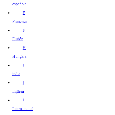
española
F
Francesa
F
Fusión
H
Hungara
I
india
I
Inglesa
I
Internacional