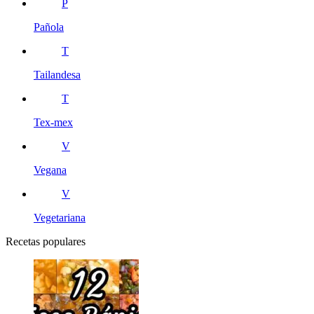
P
Pañola
T
Tailandesa
T
Tex-mex
V
Vegana
V
Vegetariana
Recetas populares