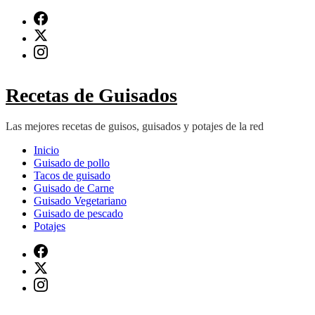
Saltar
al
contenido
(presiona
Intro)
Recetas de Guisados
Las mejores recetas de guisos, guisados y potajes de la red
Inicio
Guisado de pollo
Tacos de guisado
Guisado de Carne
Guisado Vegetariano
Guisado de pescado
Potajes