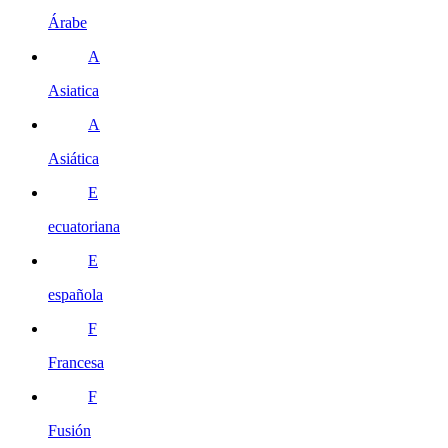
Árabe
A
Asiatica
A
Asiática
E
ecuatoriana
E
española
F
Francesa
F
Fusión