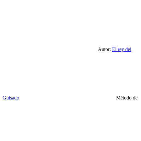
Autor:
El rey del
Guisado
Método de