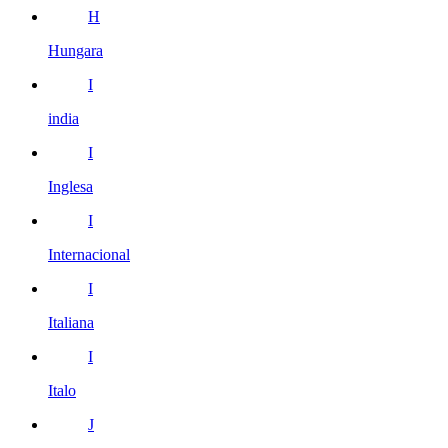
H
Hungara
I
india
I
Inglesa
I
Internacional
I
Italiana
I
Italo
J