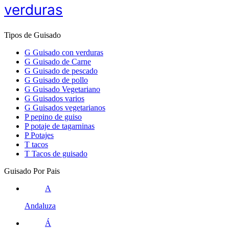
verduras
Tipos de Guisado
G
Guisado con verduras
G
Guisado de Carne
G
Guisado de pescado
G
Guisado de pollo
G
Guisado Vegetariano
G
Guisados varios
G
Guisados vegetarianos
P
pepino de guiso
P
potaje de tagarninas
P
Potajes
T
tacos
T
Tacos de guisado
Guisado Por Pais
A
Andaluza
Á