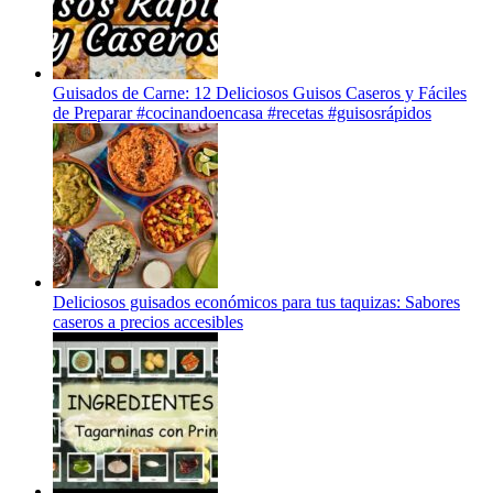
Guisados de Carne: 12 Deliciosos Guisos Caseros y Fáciles
de Preparar #cocinandoencasa #recetas #guisosrápidos
Deliciosos guisados económicos para tus taquizas: Sabores
caseros a precios accesibles