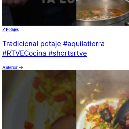
P
Potajes
Tradicional potaje #aquilatierra
#RTVECocina #shortsrtve
Anterior