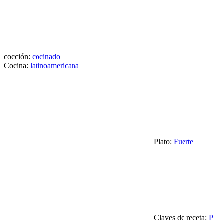
cocción:
cocinado
Cocina:
latinoamericana
Plato:
Fuerte
Claves de receta:
P