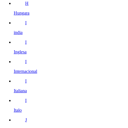
H
Hungara
I
india
I
Inglesa
I
Internacional
I
Italiana
I
Italo
J