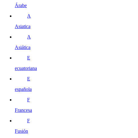
Árabe
A
Asiatica
A
Asiática
E
ecuatoriana
E
española
F
Francesa
F
Fusión