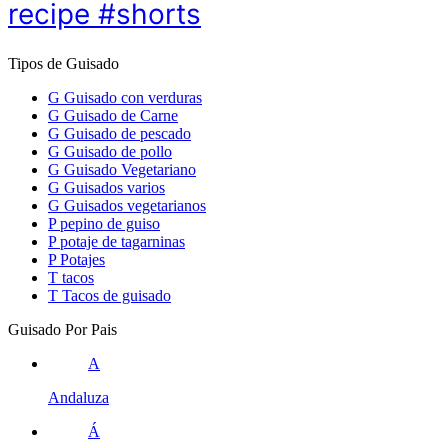
recipe #shorts
Tipos de Guisado
G
Guisado con verduras
G
Guisado de Carne
G
Guisado de pescado
G
Guisado de pollo
G
Guisado Vegetariano
G
Guisados varios
G
Guisados vegetarianos
P
pepino de guiso
P
potaje de tagarninas
P
Potajes
T
tacos
T
Tacos de guisado
Guisado Por Pais
A
Andaluza
Á