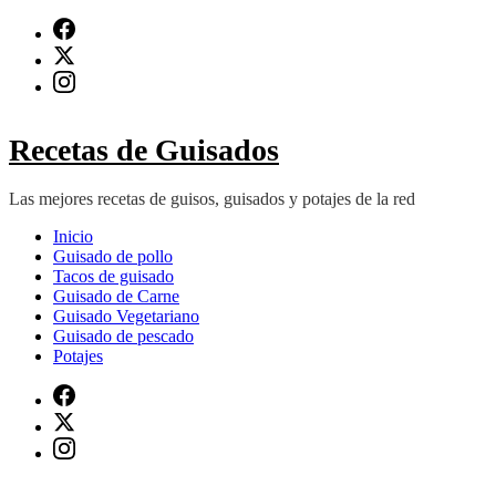
Saltar
al
contenido
(presiona
Intro)
Recetas de Guisados
Las mejores recetas de guisos, guisados y potajes de la red
Inicio
Guisado de pollo
Tacos de guisado
Guisado de Carne
Guisado Vegetariano
Guisado de pescado
Potajes