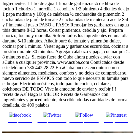
Ingredientes: 1 litro de agua 1 libra de garbanzos ¼ de libra de
tocino 1 chorizo ​​1 morcilla 1 cebolla y 1/2 pimiento 4 dientes de ajo
1 papa mediana y 100g de calabaza ½ cucharadita de pimentón 2
cucharadas de puré de tomate 2 cucharadas de manteca o aceite Sal
y Pimienta al gusto PASO a PASO: Remojar los garbanzos en agua
tibia durante 8-12 horas. Cortar pimientos, cebolla y ajo. Prepara
chorizo, tocino y morcilla. Sofreír todos los ingredientes en una olla
durante 5-10 minutos. Añadir puré de tomate y pimentón dulce,
cocinar por 1 minuto. Verter agua y garbanzos escurridos, cocinar a
presión durante 30 minutos. Agregar calabaza y papa, cocinar por 5-
8 minutos más. Si estás fuera de Cuba ahora puedes enviar con
aCuba a cualquier provincia. www.acuba.com Contáctalos desde
este teléfono 786 442 28 22 En aCuba puedes encontrar como
siempre alimentos, medicinas, combos y no dejes de comprobar su
nuevo servicio de ENVIOS con todo lo que necesita tu familia para
el hogar. Electrodomésticos, todo para tu cocina, celulares,
colchones DE TODO Vive la emoción de enviar y recibir !!!
receta de Así Hago la MEJOR Receta de Garbanzos con
ingredientes y procedimiento, describiendo las cantidades de forma
detallada, de 400 palabas
Comparte en
Comparte en X
Enviar por mail
Comparte en
Facebook
pinterest