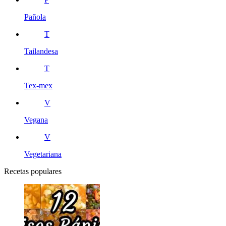
Pañola
T
Tailandesa
T
Tex-mex
V
Vegana
V
Vegetariana
Recetas populares