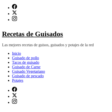
Saltar
al
contenido
(presiona
Intro)
Recetas de Guisados
Las mejores recetas de guisos, guisados y potajes de la red
Inicio
Guisado de pollo
Tacos de guisado
Guisado de Carne
Guisado Vegetariano
Guisado de pescado
Potajes