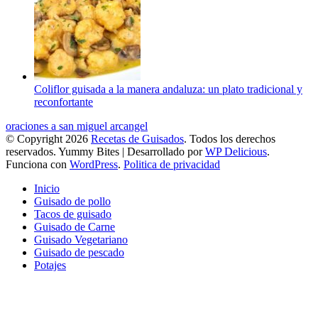
Coliflor guisada a la manera andaluza: un plato tradicional y
reconfortante
oraciones a san miguel arcangel
© Copyright 2026
Recetas de Guisados
. Todos los derechos
reservados.
Yummy Bites | Desarrollado por
WP Delicious
.
Funciona con
WordPress
.
Politica de privacidad
Inicio
Guisado de pollo
Tacos de guisado
Guisado de Carne
Guisado Vegetariano
Guisado de pescado
Potajes