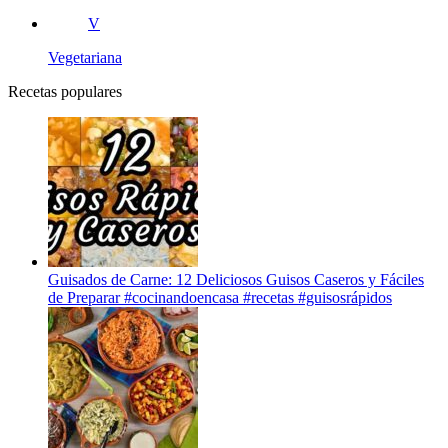
V
Vegetariana
Recetas populares
Guisados de Carne: 12 Deliciosos Guisos Caseros y Fáciles
de Preparar #cocinandoencasa #recetas #guisosrápidos