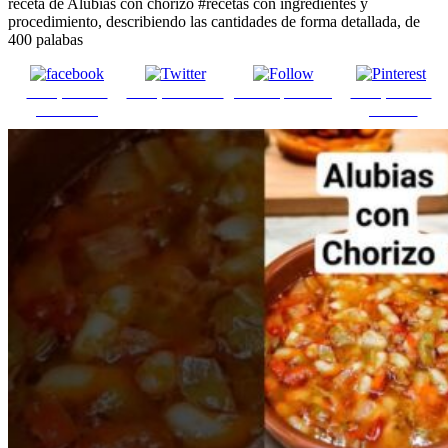
receta de Alubias con chorizo #recetas con ingredientes y
procedimiento, describiendo las cantidades de forma detallada, de
400 palabas
Comparte en
Comparte en X
Enviar por mail
Comparte en
Facebook
pinterest