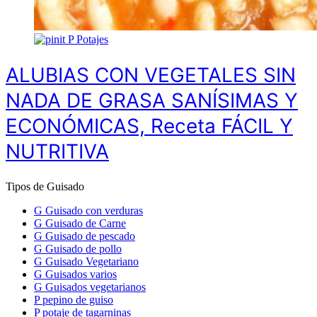
P
Potajes
ALUBIAS CON VEGETALES SIN
NADA DE GRASA SANÍSIMAS Y
ECONÓMICAS, Receta FÁCIL Y
NUTRITIVA
Tipos de Guisado
G
Guisado con verduras
G
Guisado de Carne
G
Guisado de pescado
G
Guisado de pollo
G
Guisado Vegetariano
G
Guisados varios
G
Guisados vegetarianos
P
pepino de guiso
P
potaje de tagarninas