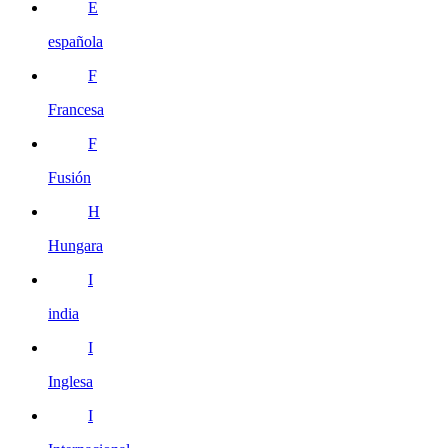
E
española
F
Francesa
F
Fusión
H
Hungara
I
india
I
Inglesa
I