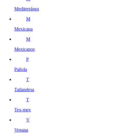
Mediterránea
M
Mexicana
M
Mexicanos
P
Pañola
T
Tailandesa
T
Tex-mex
V
Vegana