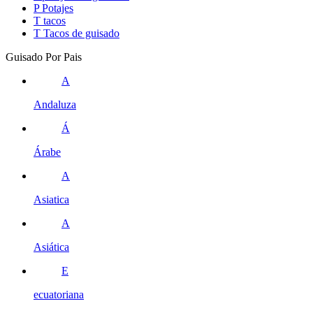
P
Potajes
T
tacos
T
Tacos de guisado
Guisado Por Pais
A
Andaluza
Á
Árabe
A
Asiatica
A
Asiática
E
ecuatoriana