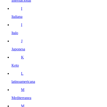
Internacional
I
Italiana
I
Italo
J
Japonesa
K
Keto
L
latinoamericana
M
Mediterranea
M