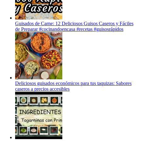
Guisados de Carne: 12 Deliciosos Guisos Caseros y Fáciles
de Preparar #cocinandoencasa #recetas #guisosrápidos
Deliciosos guisados económicos para tus taquizas: Sabores
caseros a precios accesibles