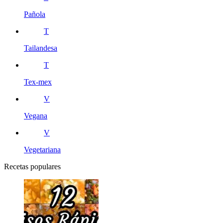
Pañola
T
Tailandesa
T
Tex-mex
V
Vegana
V
Vegetariana
Recetas populares