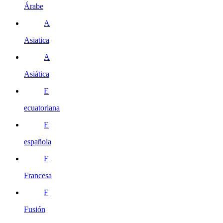
Árabe
A
Asiatica
A
Asiática
E
ecuatoriana
E
española
F
Francesa
F
Fusión