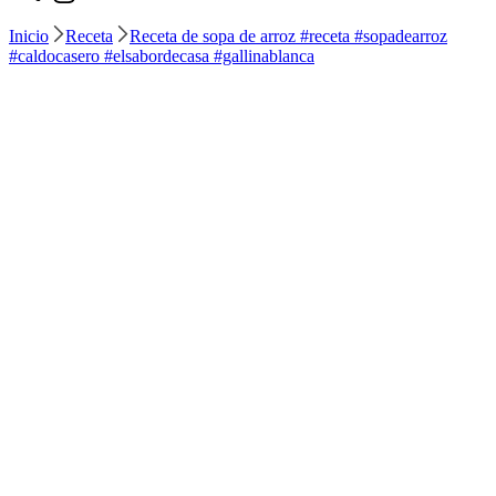
Inicio
Receta
Receta de sopa de arroz #receta #sopadearroz
#caldocasero #elsabordecasa #gallinablanca