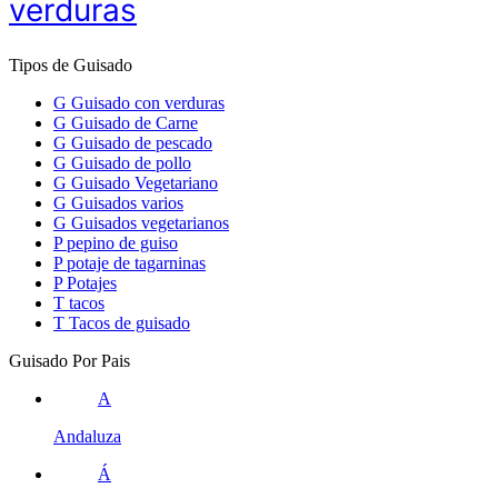
verduras
Tipos de Guisado
G
Guisado con verduras
G
Guisado de Carne
G
Guisado de pescado
G
Guisado de pollo
G
Guisado Vegetariano
G
Guisados varios
G
Guisados vegetarianos
P
pepino de guiso
P
potaje de tagarninas
P
Potajes
T
tacos
T
Tacos de guisado
Guisado Por Pais
A
Andaluza
Á