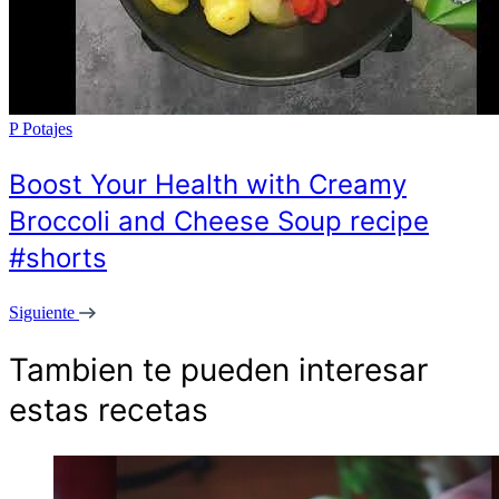
P
Potajes
Boost Your Health with Creamy
Broccoli and Cheese Soup recipe
#shorts
Siguiente
Tambien te pueden interesar
estas recetas