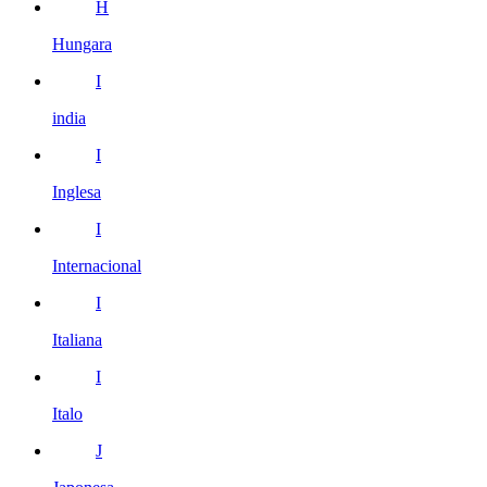
H
Hungara
I
india
I
Inglesa
I
Internacional
I
Italiana
I
Italo
J