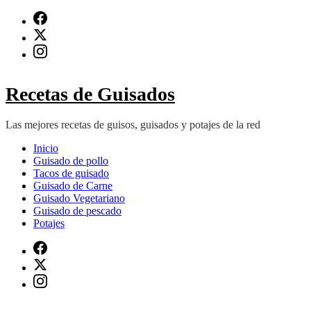
Saltar
al
contenido
(presiona
Intro)
Recetas de Guisados
Las mejores recetas de guisos, guisados y potajes de la red
Inicio
Guisado de pollo
Tacos de guisado
Guisado de Carne
Guisado Vegetariano
Guisado de pescado
Potajes