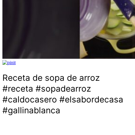
Receta de sopa de arroz
#receta #sopadearroz
#caldocasero #elsabordecasa
#gallinablanca