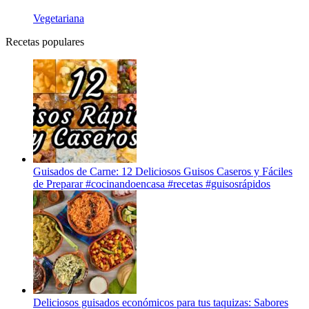
Vegetariana
Recetas populares
Guisados de Carne: 12 Deliciosos Guisos Caseros y Fáciles
de Preparar #cocinandoencasa #recetas #guisosrápidos
Deliciosos guisados económicos para tus taquizas: Sabores