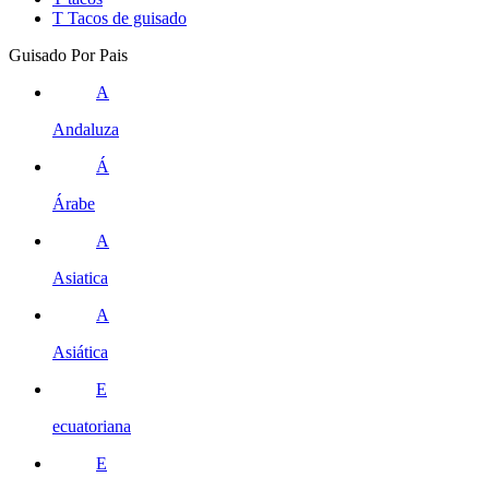
T
Tacos de guisado
Guisado Por Pais
A
Andaluza
Á
Árabe
A
Asiatica
A
Asiática
E
ecuatoriana
E