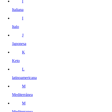
I
Italiana
I
Italo
J
Japonesa
K
Keto
L
latinoamericana
M
Mediterránea
M
Mediterranea