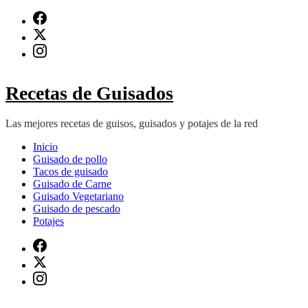
Saltar
al
contenido
(presiona
Intro)
Recetas de Guisados
Las mejores recetas de guisos, guisados y potajes de la red
Inicio
Guisado de pollo
Tacos de guisado
Guisado de Carne
Guisado Vegetariano
Guisado de pescado
Potajes