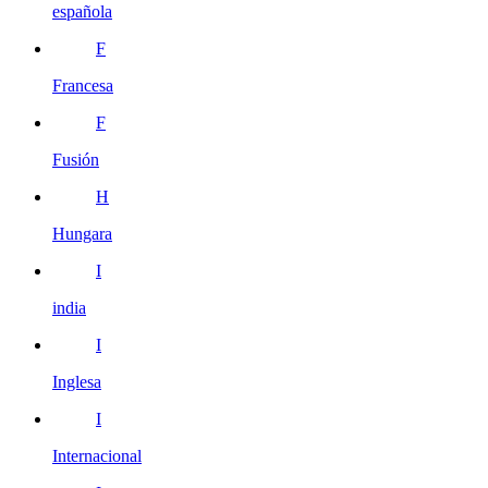
española
F
Francesa
F
Fusión
H
Hungara
I
india
I
Inglesa
I
Internacional