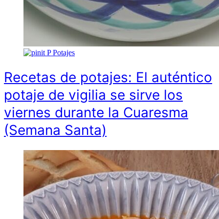
P
Potajes
Recetas de potajes: El auténtico
potaje de vigilia se sirve los
viernes durante la Cuaresma
(Semana Santa)