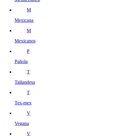
M
Mexicana
M
Mexicanos
P
Pañola
T
Tailandesa
T
Tex-mex
V
Vegana
V