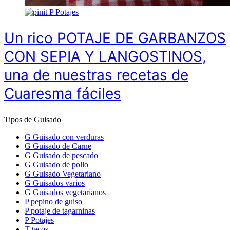
P
Potajes
Un rico POTAJE DE GARBANZOS
CON SEPIA Y LANGOSTINOS,
una de nuestras recetas de
Cuaresma fáciles
Tipos de Guisado
G
Guisado con verduras
G
Guisado de Carne
G
Guisado de pescado
G
Guisado de pollo
G
Guisado Vegetariano
G
Guisados varios
G
Guisados vegetarianos
P
pepino de guiso
P
potaje de tagarninas
P
Potajes
T
tacos