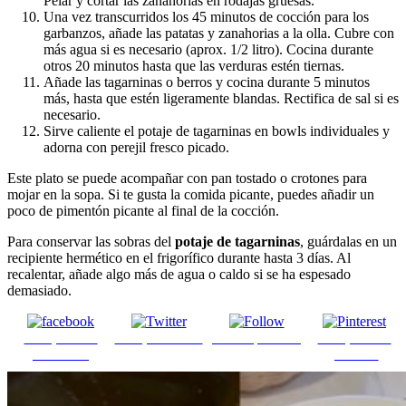
Pelar y cortar las zanahorias en rodajas gruesas.
Una vez transcurridos los 45 minutos de cocción para los
garbanzos, añade las patatas y zanahorias a la olla. Cubre con
más agua si es necesario (aprox. 1/2 litro). Cocina durante
otros 20 minutos hasta que las verduras estén tiernas.
Añade las tagarninas o berros y cocina durante 5 minutos
más, hasta que estén ligeramente blandas. Rectifica de sal si es
necesario.
Sirve caliente el potaje de tagarninas en bowls individuales y
adorna con perejil fresco picado.
Este plato se puede acompañar con pan tostado o crotones para
mojar en la sopa. Si te gusta la comida picante, puedes añadir un
poco de pimentón picante al final de la cocción.
Para conservar las sobras del
potaje de tagarninas
, guárdalas en un
recipiente hermético en el frigorífico durante hasta 3 días. Al
recalentar, añade algo más de agua o caldo si se ha espesado
demasiado.
Comparte en
Comparte en X
Enviar por mail
Comparte en
Facebook
pinterest