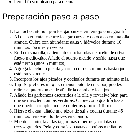
Perejil fresco picado para decorar
Preparación paso a paso
La noche anterior, pon los garbanzos en remojo con agua fría.
Al día siguiente, escurre los garbanzos y colócalos en una olla
grande. Cubre con abundante agua y hiérvelos durante 10
minutos. Escurre y reserva.
En la misma olla, calienta dos cucharadas de aceite de oliva a
fuego medio-alto. Añade el puerro picado y sofríe hasta que
esté tierno (unos 5 minutos).
Agrega la cebolla picada y cocina otros 5 minutos hasta que
esté transparente.
Incorpora los ajos picados y cocínalos durante un minuto más.
Tip:
Si prefieres un guiso menos potente en sabor, puedes
retirar el puerro antes de añadir la cebolla y los ajos.
Añade los garbanzos escurridos a la olla y revuelve bien para
que se mezclen con las verduras. Cubre con agua fría hasta
que queden completamente cubiertos (aprox. 1 litro).
Hierve el agua, añade una pizca de sal y cocina durante 45
minutos, removiendo de vez en cuando.
Mientras tanto, lava las tagarninas o berros y córtalas en
trozos grandes. Pela y corta las patatas en cubos medianos.