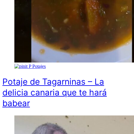
P
Potajes
Potaje de Tagarninas – La
delicia canaria que te hará
babear