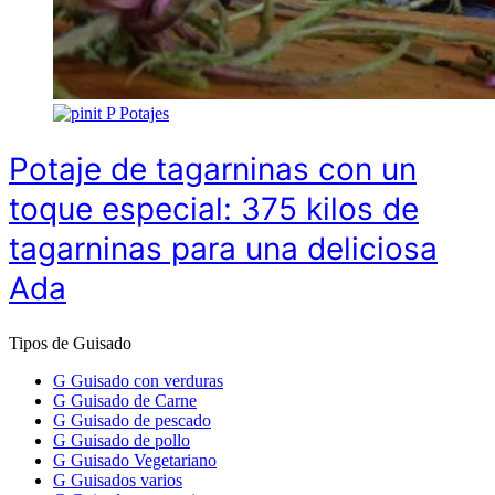
P
Potajes
Potaje de tagarninas con un
toque especial: 375 kilos de
tagarninas para una deliciosa
Ada
Tipos de Guisado
G
Guisado con verduras
G
Guisado de Carne
G
Guisado de pescado
G
Guisado de pollo
G
Guisado Vegetariano
G
Guisados varios