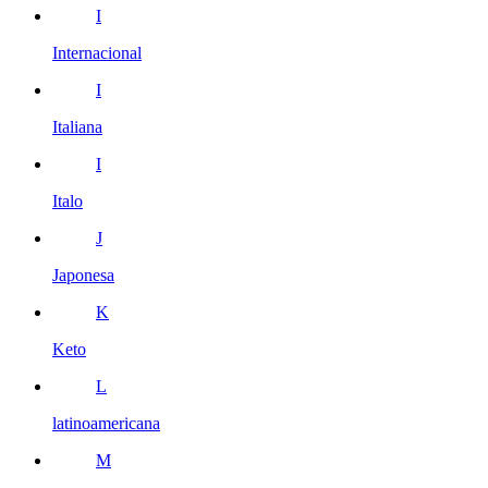
I
Internacional
I
Italiana
I
Italo
J
Japonesa
K
Keto
L
latinoamericana
M