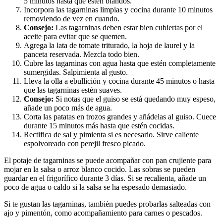
5 minutos hasta que estén blandos.
Incorpora las tagarninas limpias y cocina durante 10 minutos
removiendo de vez en cuando.
Consejo:
Las tagarninas deben estar bien cubiertas por el
aceite para evitar que se quemen.
Agrega la lata de tomate triturado, la hoja de laurel y la
panceta reservada. Mezcla todo bien.
Cubre las tagarninas con agua hasta que estén completamente
sumergidas. Salpimienta al gusto.
Lleva la olla a ebullición y cocina durante 45 minutos o hasta
que las tagarninas estén suaves.
Consejo:
Si notas que el guiso se está quedando muy espeso,
añade un poco más de agua.
Corta las patatas en trozos grandes y añádelas al guiso. Cuece
durante 15 minutos más hasta que estén cocidas.
Rectifica de sal y pimienta si es necesario. Sirve caliente
espolvoreado con perejil fresco picado.
El potaje de tagarninas se puede acompañar con pan crujiente para
mojar en la salsa o arroz blanco cocido. Las sobras se pueden
guardar en el frigorífico durante 3 días. Si se recalienta, añade un
poco de agua o caldo si la salsa se ha espesado demasiado.
Si te gustan las tagarninas, también puedes probarlas salteadas con
ajo y pimentón, como acompañamiento para carnes o pescados.