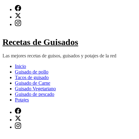
Saltar
al
contenido
(presiona
Intro)
Recetas de Guisados
Las mejores recetas de guisos, guisados y potajes de la red
Inicio
Guisado de pollo
Tacos de guisado
Guisado de Carne
Guisado Vegetariano
Guisado de pescado
Potajes