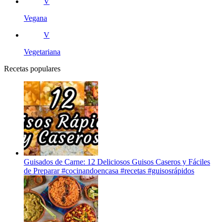
V
Vegana
V
Vegetariana
Recetas populares
Guisados de Carne: 12 Deliciosos Guisos Caseros y Fáciles
de Preparar #cocinandoencasa #recetas #guisosrápidos