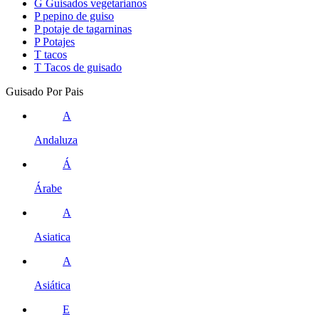
G
Guisados vegetarianos
P
pepino de guiso
P
potaje de tagarninas
P
Potajes
T
tacos
T
Tacos de guisado
Guisado Por Pais
A
Andaluza
Á
Árabe
A
Asiatica
A
Asiática
E