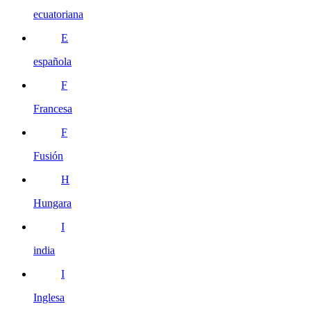
ecuatoriana
E
española
F
Francesa
F
Fusión
H
Hungara
I
india
I
Inglesa