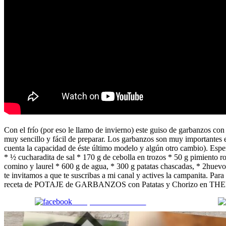
Con el frío (por eso le llamo de invierno) este guiso de garbanzos con p
muy sencillo y fácil de preparar. Los garbanzos son muy importantes
cuenta la capacidad de éste último modelo y algún otro cambio). Espero
* ½ cucharadita de sal * 170 g de cebolla en trozos * 50 g pimiento roj
comino y laurel * 600 g de agua, * 300 g patatas chascadas, * 2huevos 
te invitamos a que te suscribas a mi canal y actives la campanita. Par
receta de POTAJE de GARBANZOS con Patatas y Chorizo en 
Comparte en Facebook