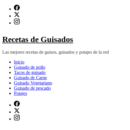
Saltar
al
contenido
(presiona
Intro)
Recetas de Guisados
Las mejores recetas de guisos, guisados y potajes de la red
Inicio
Guisado de pollo
Tacos de guisado
Guisado de Carne
Guisado Vegetariano
Guisado de pescado
Potajes