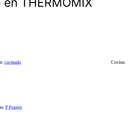
zo en THERMOMIX
ón:
cocinado
Cocina:
ta:
P
Potajes