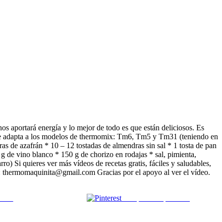
 nos aportará energía y lo mejor de todo es que están deliciosos. Es
a se adapta a los modelos de thermomix: Tm6, Tm5 y Tm31 (teniendo en
as de azafrán * 10 – 12 tostadas de almendras sin sal * 1 tosta de pan
g de vino blanco * 150 g de chorizo ​​en rodajas * sal, pimienta,
o) Si quieres ver más vídeos de recetas gratis, fáciles y saludables,
ico: thermomaquinita@gmail.com Gracias por el apoyo al ver el vídeo.
 mail
Comparte en pinterest