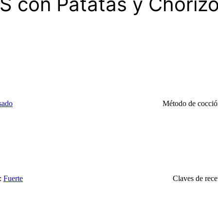
 con Patatas y Chori
sado
Método de cocci
:
Fuerte
Claves de rece