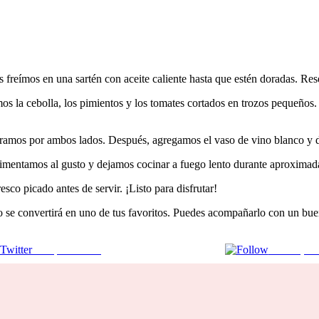
 freímos en una sartén con aceite caliente hasta que estén doradas. Re
mos la cebolla, los pimientos y los tomates cortados en trozos pequeño
doramos por ambos lados. Después, agregamos el vaso de vino blanco y 
lpimentamos al gusto y dejamos cocinar a fuego lento durante aproximada
sco picado antes de servir. ¡Listo para disfrutar!
o se convertirá en uno de tus favoritos. Puedes acompañarlo con un bu
Comparte en X
Enviar por