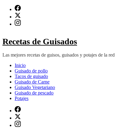
Saltar
al
contenido
(presiona
Intro)
Recetas de Guisados
Las mejores recetas de guisos, guisados y potajes de la red
Inicio
Guisado de pollo
Tacos de guisado
Guisado de Carne
Guisado Vegetariano
Guisado de pescado
Potajes