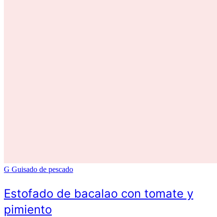
G
Guisado de pescado
Estofado de bacalao con tomate y
pimiento