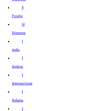
F
Fusión
H
Hungara
I
india
I
Inglesa
I
Internacional
I
Italiana
I