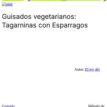
Guisados vegetarianos:
Tagarninas con Esparragos
Autor:
El rey del
Guisado
Método de