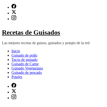
Saltar
al
contenido
(presiona
Intro)
Recetas de Guisados
Las mejores recetas de guisos, guisados y potajes de la red
Inicio
Guisado de pollo
Tacos de guisado
Guisado de Carne
Guisado Vegetariano
Guisado de pescado
Potajes