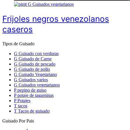
G
Guisados vegetarianos
Frijoles negros venezolanos
caseros
Tipos de Guisado
G
Guisado con verduras
G
Guisado de Carne
G
Guisado de pescado
G
Guisado de pollo
G
Guisado Vegetariano
G
Guisados varios
G
Guisados vegetarianos
P
pepino de guiso
P
potaje de tagarninas
P
Potajes
T
tacos
T
Tacos de guisado
Guisado Por Pais