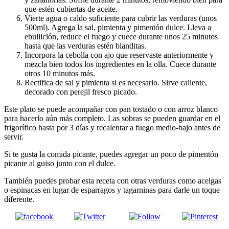
que estén cubiertas de aceite.
Vierte agua o caldo suficiente para cubrir las verduras (unos
500ml). Agrega la sal, pimienta y pimentón dulce. Lleva a
ebullición, reduce el fuego y cuece durante unos 25 minutos
hasta que las verduras estén blanditas.
Incorpora la cebolla con ajo que reservaste anteriormente y
mezcla bien todos los ingredientes en la olla. Cuece durante
otros 10 minutos más.
Rectifica de sal y pimienta si es necesario. Sirve caliente,
decorado con perejil fresco picado.
Este plato se puede acompañar con pan tostado o con arroz blanco
para hacerlo aún más completo. Las sobras se pueden guardar en el
frigorífico hasta por 3 días y recalentar a fuego medio-bajo antes de
servir.
Si te gusta la comida picante, puedes agregar un poco de pimentón
picante al guiso junto con el dulce.
También puedes probar esta receta con otras verduras como acelgas
o espinacas en lugar de esparragos y tagarninas para darle un toque
diferente.
Comparte en
Comparte en X
Enviar por mail
Comparte en