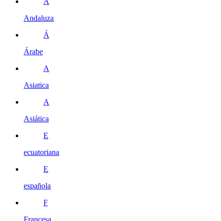
A
Andaluza
Á
Árabe
A
Asiatica
A
Asiática
E
ecuatoriana
E
española
F
Francesa