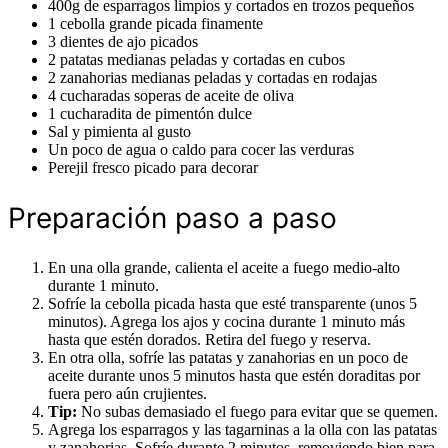
400g de esparragos limpios y cortados en trozos pequeños
1 cebolla grande picada finamente
3 dientes de ajo picados
2 patatas medianas peladas y cortadas en cubos
2 zanahorias medianas peladas y cortadas en rodajas
4 cucharadas soperas de aceite de oliva
1 cucharadita de pimentón dulce
Sal y pimienta al gusto
Un poco de agua o caldo para cocer las verduras
Perejil fresco picado para decorar
Preparación paso a paso
En una olla grande, calienta el aceite a fuego medio-alto
durante 1 minuto.
Sofríe la cebolla picada hasta que esté transparente (unos 5
minutos). Agrega los ajos y cocina durante 1 minuto más
hasta que estén dorados. Retira del fuego y reserva.
En otra olla, sofríe las patatas y zanahorias en un poco de
aceite durante unos 5 minutos hasta que estén doraditas por
fuera pero aún crujientes.
Tip:
No subas demasiado el fuego para evitar que se quemen.
Agrega los esparragos y las tagarninas a la olla con las patatas
y zanahorias. Sofríe durante 2 minutos, removiendo bien para