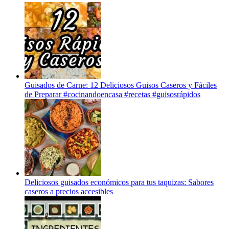
Guisados de Carne: 12 Deliciosos Guisos Caseros y Fáciles
de Preparar #cocinandoencasa #recetas #guisosrápidos
Deliciosos guisados económicos para tus taquizas: Sabores
caseros a precios accesibles