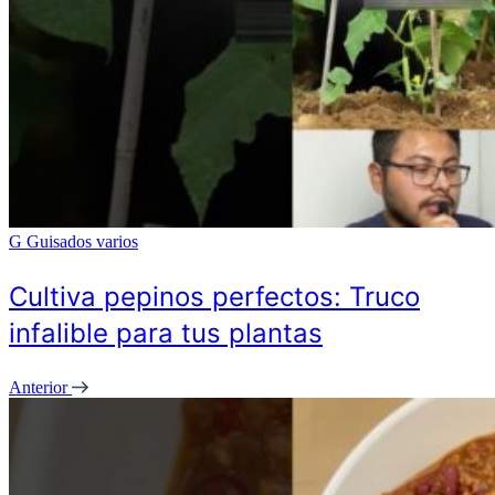
G
Guisados varios
Cultiva pepinos perfectos: Truco
infalible para tus plantas
Anterior