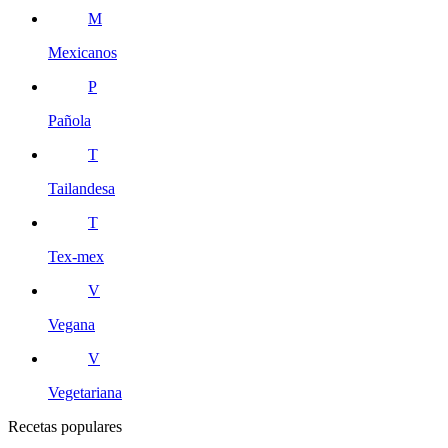
M
Mexicanos
P
Pañola
T
Tailandesa
T
Tex-mex
V
Vegana
V
Vegetariana
Recetas populares