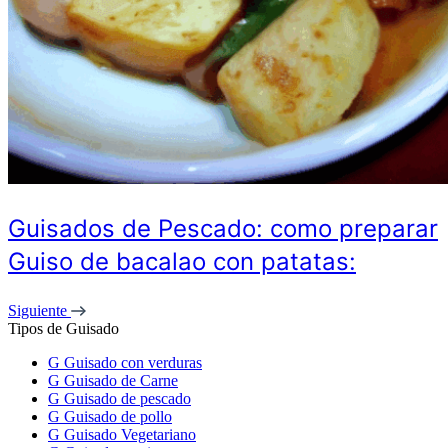
Guisados de Pescado: como preparar
Guiso de bacalao con patatas:
Siguiente
Tipos de Guisado
G
Guisado con verduras
G
Guisado de Carne
G
Guisado de pescado
G
Guisado de pollo
G
Guisado Vegetariano