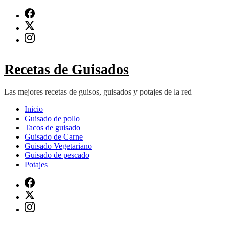
Saltar
al
contenido
(presiona
Intro)
Recetas de Guisados
Las mejores recetas de guisos, guisados y potajes de la red
Inicio
Guisado de pollo
Tacos de guisado
Guisado de Carne
Guisado Vegetariano
Guisado de pescado
Potajes