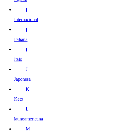
I
Internacional
I
Italiana
I
Italo
J
Japonesa
K
Keto
L
latinoamericana
M