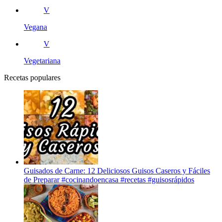
V
Vegana
V
Vegetariana
Recetas populares
Guisados de Carne: 12 Deliciosos Guisos Caseros y Fáciles
de Preparar #cocinandoencasa #recetas #guisosrápidos