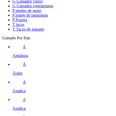
G
Guisados varios
G
Guisados vegetarianos
P
pepino de guiso
P
potaje de tagarninas
P
Potajes
T
tacos
T
Tacos de guisado
Guisado Por Pais
A
Andaluza
Á
Árabe
A
Asiatica
A
Asiática