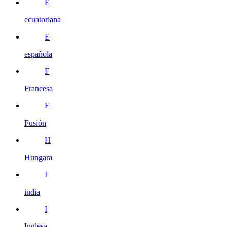
E
ecuatoriana
E
española
F
Francesa
F
Fusión
H
Hungara
I
india
I
Inglesa