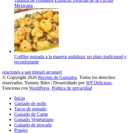
Taquiza de Guisados Exóticos: Delicias de la Cocina
Mexicana
Coliflor guisada a la manera andaluza: un plato tradicional y
reconfortante
oraciones a san miguel arcangel
© Copyright 2026
Recetas de Guisados
. Todos los derechos
reservados.
Yummy Bites | Desarrollado por
WP Delicious
.
Funciona con
WordPress
.
Politica de privacidad
Inicio
Guisado de pollo
Tacos de guisado
Guisado de Carne
Guisado Vegetariano
Guisado de pescado
Potajes