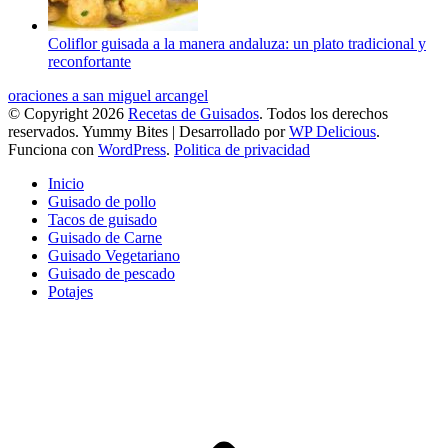
Coliflor guisada a la manera andaluza: un plato tradicional y
reconfortante
oraciones a san miguel arcangel
© Copyright 2026
Recetas de Guisados
. Todos los derechos
reservados.
Yummy Bites | Desarrollado por
WP Delicious
.
Funciona con
WordPress
.
Politica de privacidad
Inicio
Guisado de pollo
Tacos de guisado
Guisado de Carne
Guisado Vegetariano
Guisado de pescado
Potajes