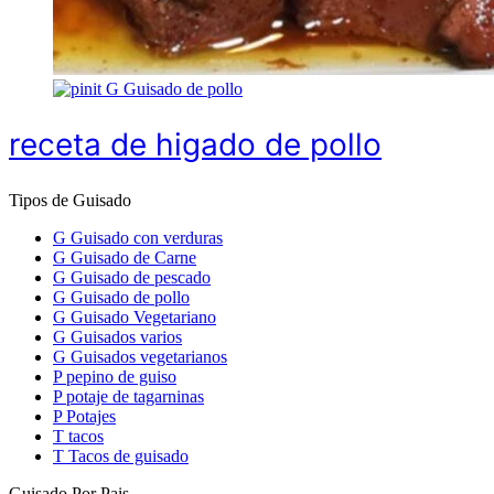
G
Guisado de pollo
receta de higado de pollo
Tipos de Guisado
G
Guisado con verduras
G
Guisado de Carne
G
Guisado de pescado
G
Guisado de pollo
G
Guisado Vegetariano
G
Guisados varios
G
Guisados vegetarianos
P
pepino de guiso
P
potaje de tagarninas
P
Potajes
T
tacos
T
Tacos de guisado
Guisado Por Pais