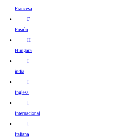
Francesa
F
Fusión
H
Hungara
I
india
I
Inglesa
I
Internacional
I
Italiana