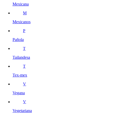
Mexicana
M
Mexicanos
P
Pañola
T
Tailandesa
T
Tex-mex
V
Vegana
V
Vegetariana