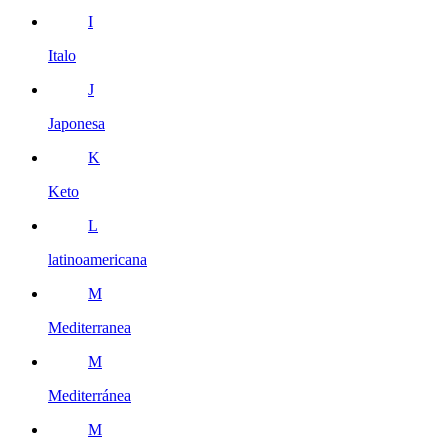
I
Italo
J
Japonesa
K
Keto
L
latinoamericana
M
Mediterranea
M
Mediterránea
M