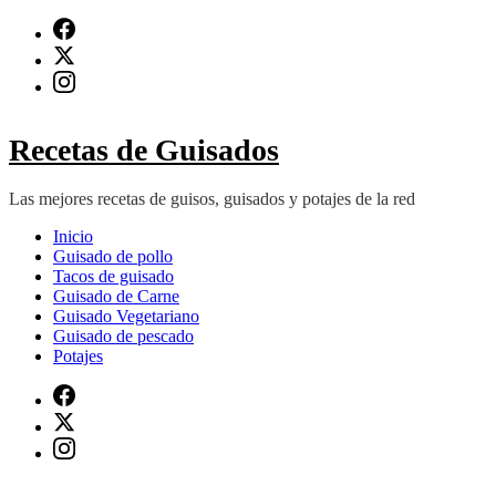
Saltar
al
contenido
(presiona
Intro)
Recetas de Guisados
Las mejores recetas de guisos, guisados y potajes de la red
Inicio
Guisado de pollo
Tacos de guisado
Guisado de Carne
Guisado Vegetariano
Guisado de pescado
Potajes