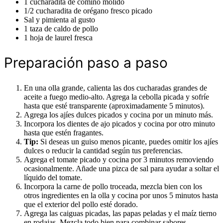
1 cucharadita de comino molido
1/2 cucharadita de orégano fresco picado
Sal y pimienta al gusto
1 taza de caldo de pollo
1 hoja de laurel fresca
Preparación paso a paso
En una olla grande, calienta las dos cucharadas grandes de
aceite a fuego medio-alto. Agrega la cebolla picada y sofríe
hasta que esté transparente (aproximadamente 5 minutos).
Agrega los ajíes dulces picados y cocina por un minuto más.
Incorpora los dientes de ajo picados y cocina por otro minuto
hasta que estén fragantes.
Tip:
Si deseas un guiso menos picante, puedes omitir los ajíes
dulces o reducir la cantidad según tus preferencias.
Agrega el tomate picado y cocina por 3 minutos removiendo
ocasionalmente. Añade una pizca de sal para ayudar a soltar el
líquido del tomate.
Incorpora la carne de pollo troceada, mezcla bien con los
otros ingredientes en la olla y cocina por unos 5 minutos hasta
que el exterior del pollo esté dorado.
Agrega las caiguas picadas, las papas peladas y el maíz tierno
en rodajas. Mezcla todo bien para combinar sabores.