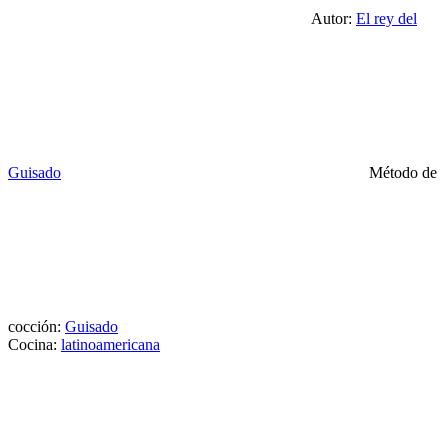
Autor:
El rey del
Guisado
Método de
cocción:
Guisado
Cocina:
latinoamericana