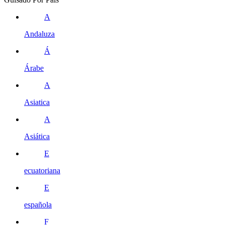
A
Andaluza
Á
Árabe
A
Asiatica
A
Asiática
E
ecuatoriana
E
española
F