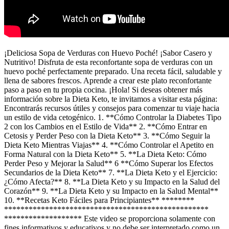
¡Deliciosa Sopa de Verduras con Huevo Poché! ¡Sabor Casero y
Nutritivo! Disfruta de esta reconfortante sopa de verduras con un
huevo poché perfectamente preparado. Una receta fácil, saludable y
llena de sabores frescos. Aprende a crear este plato reconfortante
paso a paso en tu propia cocina. ¡Hola! Si deseas obtener más
información sobre la Dieta Keto, te invitamos a visitar esta página:
Encontrarás recursos útiles y consejos para comenzar tu viaje hacia
un estilo de vida cetogénico. 1. **Cómo Controlar la Diabetes Tipo
2 con los Cambios en el Estilo de Vida** 2. **Cómo Entrar en
Cetosis y Perder Peso con la Dieta Keto** 3. **Cómo Seguir la
Dieta Keto Mientras Viajas** 4. **Cómo Controlar el Apetito en
Forma Natural con la Dieta Keto** 5. **La Dieta Keto: Cómo
Perder Peso y Mejorar la Salud** 6 **Cómo Superar los Efectos
Secundarios de la Dieta Keto** 7. **La Dieta Keto y el Ejercicio:
¿Cómo Afecta?** 8. **La Dieta Keto y su Impacto en la Salud del
Corazón** 9. **La Dieta Keto y su Impacto en la Salud Mental**
10. **Recetas Keto Fáciles para Principiantes** ********
**************************************************
******************* Este video se proporciona solamente con
fines informativos y educativos y no debe ser interpretado como un