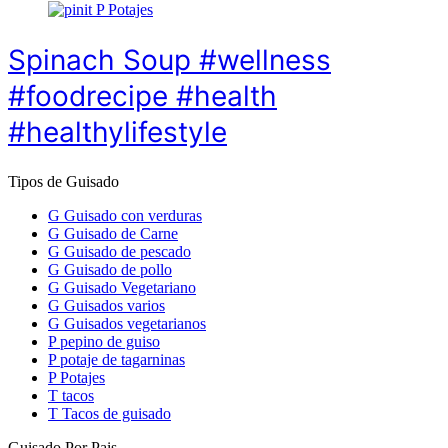
P
Potajes
Spinach Soup #wellness
#foodrecipe #health
#healthylifestyle
Tipos de Guisado
G
Guisado con verduras
G
Guisado de Carne
G
Guisado de pescado
G
Guisado de pollo
G
Guisado Vegetariano
G
Guisados varios
G
Guisados vegetarianos
P
pepino de guiso
P
potaje de tagarninas
P
Potajes
T
tacos
T
Tacos de guisado
Guisado Por Pais