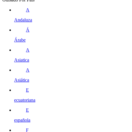
A
Andaluza
Á
Árabe
A
Asiatica
A
Asiática
E
ecuatoriana
E
española
F