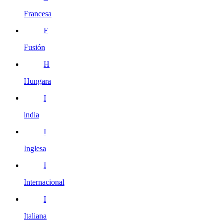
Francesa
F
Fusión
H
Hungara
I
india
I
Inglesa
I
Internacional
I
Italiana