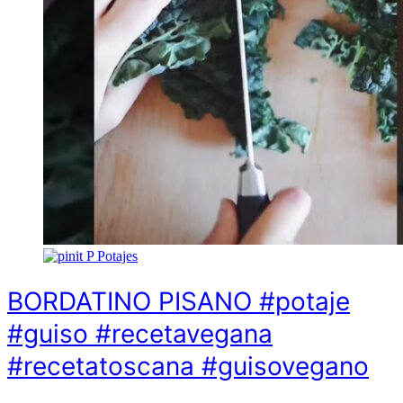
P
Potajes
BORDATINO PISANO #potaje
#guiso #recetavegana
#recetatoscana #guisovegano