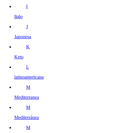
I
Italo
J
Japonesa
K
Keto
L
latinoamericana
M
Mediterranea
M
Mediterránea
M