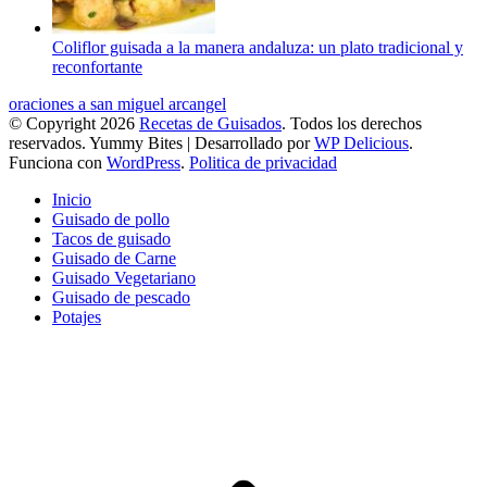
Coliflor guisada a la manera andaluza: un plato tradicional y
reconfortante
oraciones a san miguel arcangel
© Copyright 2026
Recetas de Guisados
. Todos los derechos
reservados.
Yummy Bites | Desarrollado por
WP Delicious
.
Funciona con
WordPress
.
Politica de privacidad
Inicio
Guisado de pollo
Tacos de guisado
Guisado de Carne
Guisado Vegetariano
Guisado de pescado
Potajes