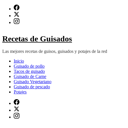
Saltar
al
contenido
(presiona
Intro)
Recetas de Guisados
Las mejores recetas de guisos, guisados y potajes de la red
Inicio
Guisado de pollo
Tacos de guisado
Guisado de Carne
Guisado Vegetariano
Guisado de pescado
Potajes