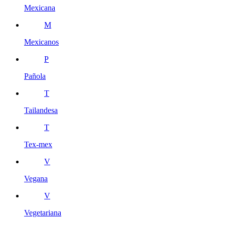
Mexicana
M
Mexicanos
P
Pañola
T
Tailandesa
T
Tex-mex
V
Vegana
V
Vegetariana