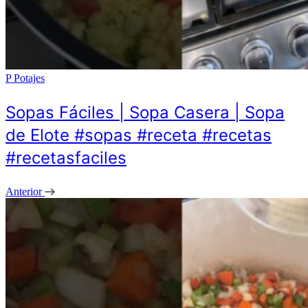
P
Potajes
Sopas Fáciles | Sopa Casera | Sopa
de Elote #sopas #receta #recetas
#recetasfaciles
Anterior