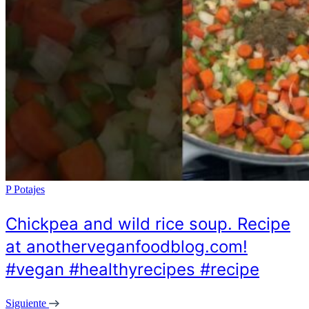
P
Potajes
Chickpea and wild rice soup. Recipe
at anotherveganfoodblog.com!
#vegan #healthyrecipes #recipe
Siguiente