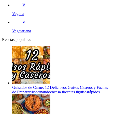
V
Vegana
V
Vegetariana
Recetas populares
Guisados de Carne: 12 Deliciosos Guisos Caseros y Fáciles
de Preparar #cocinandoencasa #recetas #guisosrápidos