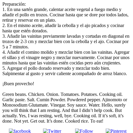
Preparación:
1. En una sartén grande, calentar aceite vegetal a fuego medio y
añadir el pollo en trozos. Cocinar hasta que se dore por todos lados,
retirar y reservar en un plato.
2. En el mismo aceite, añadir la cebolla y el ajo picados y cocinar
hasta que estén dorados.
3. Añadir las vainitas previamente lavadas y cortadas en diagonal en
trozos de 2-3 cm y mezclar bien con la cebolla y el ajo. Cocinar por
5 a 7 minutos.
4. Añadir el comino molido y mezclar bien con las vainitas. Agregar
el sillao y el vinagre negro y mezclar nuevamente. Cocinar por unos
minutos hasta que las vainitas estén cocidas pero aún crujientes.
5. Agregar el pollo dorado reservado y mezclar todo bien.
Salpimentar al gusto y servir caliente acompañado de arroz blanco.
¡Buen provecho!
Green beans. Chicken. Onion. Tomatoes. Potatoes. Cooking oil.
Garlic paste. Salt. Cumin Powder. Powdered pepper. Ajinomoto or
Monosodium Glutamate. Vinegar. Soy sauce. Water. Hello, surely
you will think that I am resting. And that I didn’t help cook. But
actually. Yes, I was resting, well, bye. Cooking oil. If it’s soft, it’s
done. Not yet. Get out. It’s done. Cooked rice. To eat!