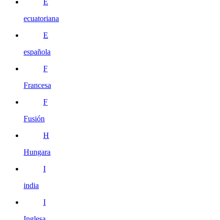
E
ecuatoriana
E
española
F
Francesa
F
Fusión
H
Hungara
I
india
I
Inglesa