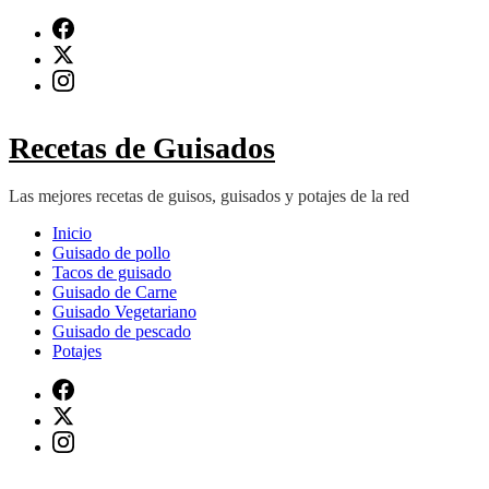
Saltar
al
contenido
(presiona
Intro)
Recetas de Guisados
Las mejores recetas de guisos, guisados y potajes de la red
Inicio
Guisado de pollo
Tacos de guisado
Guisado de Carne
Guisado Vegetariano
Guisado de pescado
Potajes