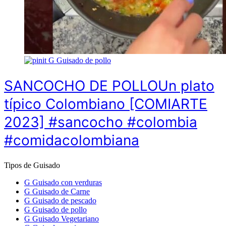
G
Guisado de pollo
SANCOCHO DE POLLOUn plato
típico Colombiano [COMIARTE
2023] #sancocho #colombia
#comidacolombiana
Tipos de Guisado
G
Guisado con verduras
G
Guisado de Carne
G
Guisado de pescado
G
Guisado de pollo
G
Guisado Vegetariano