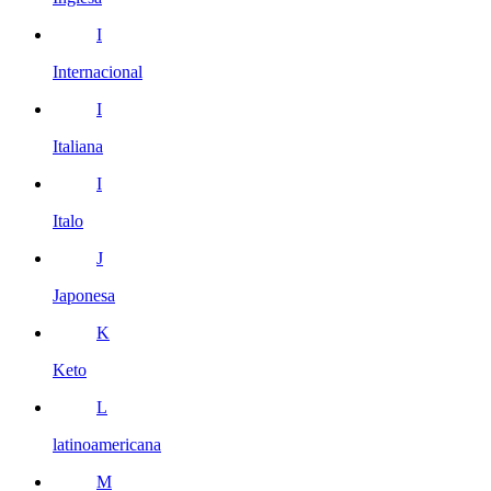
I
Internacional
I
Italiana
I
Italo
J
Japonesa
K
Keto
L
latinoamericana
M