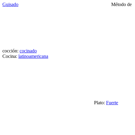
Guisado
Método de
cocción:
cocinado
Cocina:
latinoamericana
Plato:
Fuerte