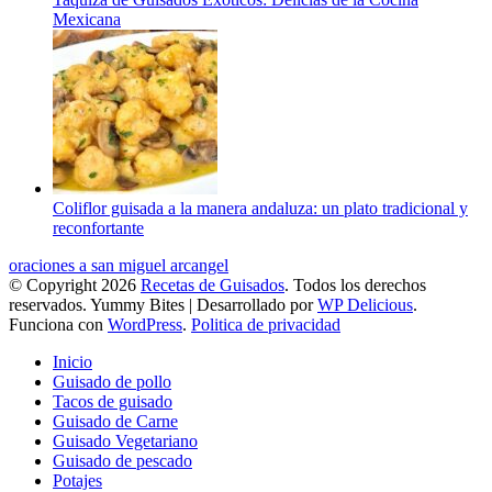
Mexicana
Coliflor guisada a la manera andaluza: un plato tradicional y
reconfortante
oraciones a san miguel arcangel
© Copyright 2026
Recetas de Guisados
. Todos los derechos
reservados.
Yummy Bites | Desarrollado por
WP Delicious
.
Funciona con
WordPress
.
Politica de privacidad
Inicio
Guisado de pollo
Tacos de guisado
Guisado de Carne
Guisado Vegetariano
Guisado de pescado
Potajes