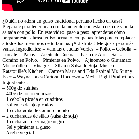
¿Quién no adora un guiso tradicional peruano hecho en casa?
Prepárate para tener una comida increíble con esta receta de vainita
saltada con pollo. En este video, paso a paso, aprenderás cómo
preparar este sabroso guiso peruano con papas fritas para complacer
a todos los miembros de tu familia. ¡A disfrutar! Me gusta para más
vanas. Ingredientes: – Vainitas o Judías Verdes. – Pollo. – Cebolla. –
Tomate. – Papas. – Aceite de Cocina. – Pasta de Ajo. – Sal. -
Comino en Polvo. – Pimienta en Polvo. – Ajinomoto o Glutamato
Monosódico. – Vinagre. – Sillao o Salsa de Soja. Música:
Ratatouille’s Kitchen – Carmen María and Edu Espinal Mr. Sunny
Face – Wayne Jones Cartoon Hoedown – Media Right Productions
Ingredientes:
– 500g de vainitas
– 400g de pollo en trozos
– 1 cebolla picada en cuadritos
– 3 dientes de ajo picados
– 1 cucharadita de comino molido
– 2 cucharadas de sillao (salsa de soja)
– 1 cucharada de vinagre negro
– Sal y pimienta al gusto
– Aceite vegetal