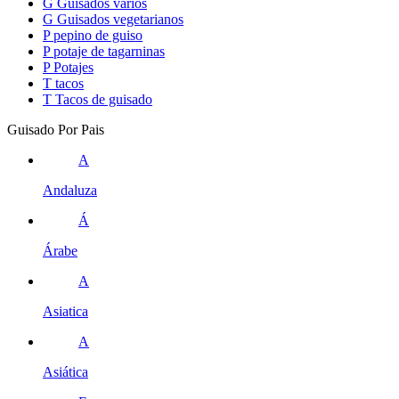
G
Guisados varios
G
Guisados vegetarianos
P
pepino de guiso
P
potaje de tagarninas
P
Potajes
T
tacos
T
Tacos de guisado
Guisado Por Pais
A
Andaluza
Á
Árabe
A
Asiatica
A
Asiática