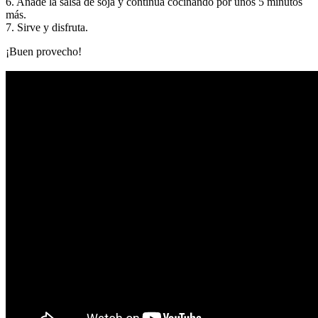
6. Añade la salsa de soja y continua cocinando por unos 5 minutos
más.
7. Sirve y disfruta.
¡Buen provecho!