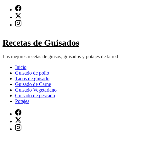
Saltar
al
contenido
(presiona
Intro)
Recetas de Guisados
Las mejores recetas de guisos, guisados y potajes de la red
Inicio
Guisado de pollo
Tacos de guisado
Guisado de Carne
Guisado Vegetariano
Guisado de pescado
Potajes