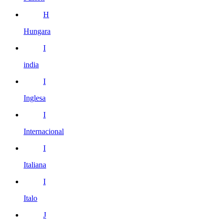
H
Hungara
I
india
I
Inglesa
I
Internacional
I
Italiana
I
Italo
J