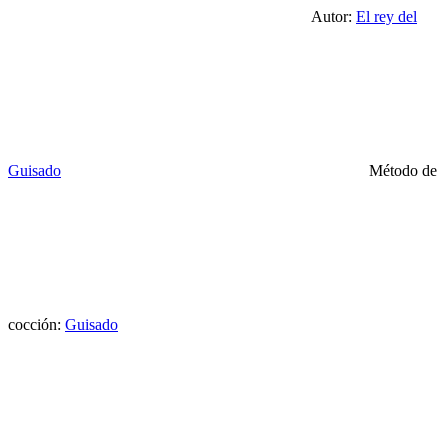
Autor:
El rey del
Guisado
Método de
cocción:
Guisado