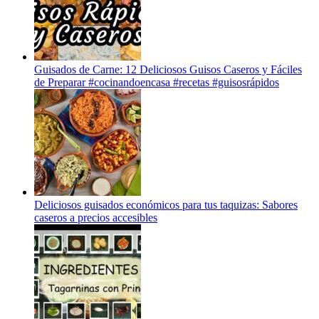
Guisados de Carne: 12 Deliciosos Guisos Caseros y Fáciles
de Preparar #cocinandoencasa #recetas #guisosrápidos
Deliciosos guisados económicos para tus taquizas: Sabores
caseros a precios accesibles