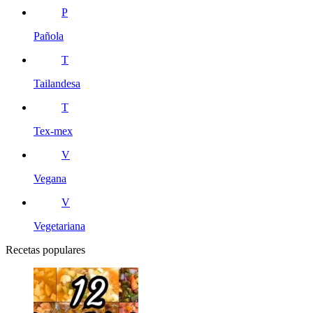
P
Pañola
T
Tailandesa
T
Tex-mex
V
Vegana
V
Vegetariana
Recetas populares