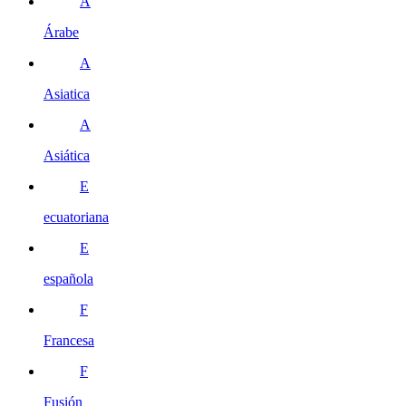
Á
Árabe
A
Asiatica
A
Asiática
E
ecuatoriana
E
española
F
Francesa
F
Fusión