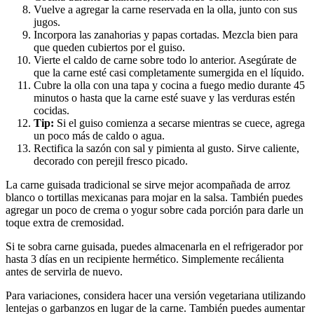
Vuelve a agregar la carne reservada en la olla, junto con sus
jugos.
Incorpora las zanahorias y papas cortadas. Mezcla bien para
que queden cubiertos por el guiso.
Vierte el caldo de carne sobre todo lo anterior. Asegúrate de
que la carne esté casi completamente sumergida en el líquido.
Cubre la olla con una tapa y cocina a fuego medio durante 45
minutos o hasta que la carne esté suave y las verduras estén
cocidas.
Tip:
Si el guiso comienza a secarse mientras se cuece, agrega
un poco más de caldo o agua.
Rectifica la sazón con sal y pimienta al gusto. Sirve caliente,
decorado con perejil fresco picado.
La carne guisada tradicional se sirve mejor acompañada de arroz
blanco o tortillas mexicanas para mojar en la salsa. También puedes
agregar un poco de crema o yogur sobre cada porción para darle un
toque extra de cremosidad.
Si te sobra carne guisada, puedes almacenarla en el refrigerador por
hasta 3 días en un recipiente hermético. Simplemente recálienta
antes de servirla de nuevo.
Para variaciones, considera hacer una versión vegetariana utilizando
lentejas o garbanzos en lugar de la carne. También puedes aumentar