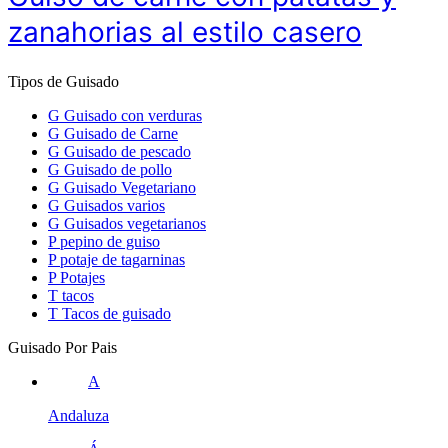
zanahorias al estilo casero
Tipos de Guisado
G
Guisado con verduras
G
Guisado de Carne
G
Guisado de pescado
G
Guisado de pollo
G
Guisado Vegetariano
G
Guisados varios
G
Guisados vegetarianos
P
pepino de guiso
P
potaje de tagarninas
P
Potajes
T
tacos
T
Tacos de guisado
Guisado Por Pais
A
Andaluza