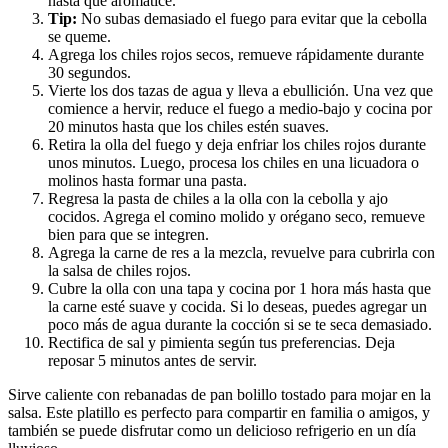
hasta que aromatice.
Tip:
No subas demasiado el fuego para evitar que la cebolla
se queme.
Agrega los chiles rojos secos, remueve rápidamente durante
30 segundos.
Vierte los dos tazas de agua y lleva a ebullición. Una vez que
comience a hervir, reduce el fuego a medio-bajo y cocina por
20 minutos hasta que los chiles estén suaves.
Retira la olla del fuego y deja enfriar los chiles rojos durante
unos minutos. Luego, procesa los chiles en una licuadora o
molinos hasta formar una pasta.
Regresa la pasta de chiles a la olla con la cebolla y ajo
cocidos. Agrega el comino molido y orégano seco, remueve
bien para que se integren.
Agrega la carne de res a la mezcla, revuelve para cubrirla con
la salsa de chiles rojos.
Cubre la olla con una tapa y cocina por 1 hora más hasta que
la carne esté suave y cocida. Si lo deseas, puedes agregar un
poco más de agua durante la cocción si se te seca demasiado.
Rectifica de sal y pimienta según tus preferencias. Deja
reposar 5 minutos antes de servir.
Sirve caliente con rebanadas de pan bolillo tostado para mojar en la
salsa. Este platillo es perfecto para compartir en familia o amigos, y
también se puede disfrutar como un delicioso refrigerio en un día