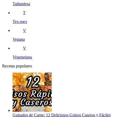
Tailandesa
T
Tex-mex
V
Vegana
V
Vegetariana
Recetas populares
Guisados de Carne: 12 Deliciosos Guisos Caseros y Fáciles