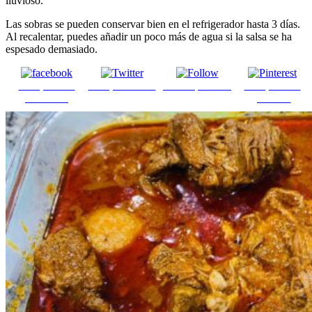
lluvioso.
Las sobras se pueden conservar bien en el refrigerador hasta 3 días.
Al recalentar, puedes añadir un poco más de agua si la salsa se ha
espesado demasiado.
Comparte en
Comparte en X
Enviar por mail
Comparte en
Facebook
pinterest