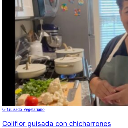
G
Guisado Vegetariano
Coliflor guisada con chicharrones