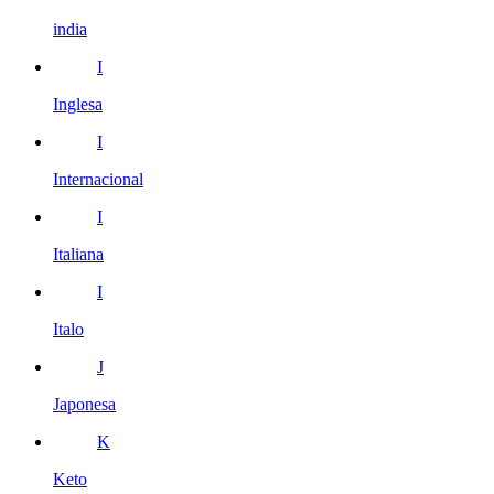
india
I
Inglesa
I
Internacional
I
Italiana
I
Italo
J
Japonesa
K
Keto