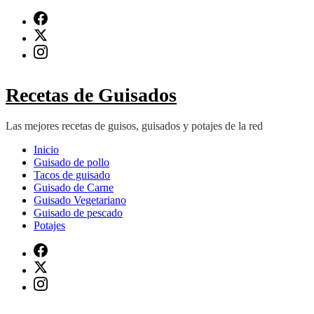
Saltar
al
contenido
(presiona
Intro)
Recetas de Guisados
Las mejores recetas de guisos, guisados y potajes de la red
Inicio
Guisado de pollo
Tacos de guisado
Guisado de Carne
Guisado Vegetariano
Guisado de pescado
Potajes