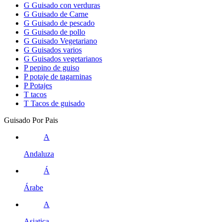
G
Guisado con verduras
G
Guisado de Carne
G
Guisado de pescado
G
Guisado de pollo
G
Guisado Vegetariano
G
Guisados varios
G
Guisados vegetarianos
P
pepino de guiso
P
potaje de tagarninas
P
Potajes
T
tacos
T
Tacos de guisado
Guisado Por Pais
A
Andaluza
Á
Árabe
A
Asiatica