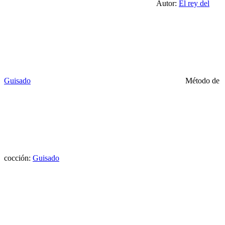
Autor:
El rey del
Guisado
Método de
cocción:
Guisado