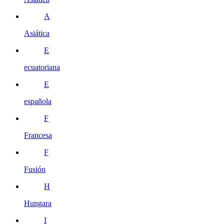
A
Asiática
E
ecuatoriana
E
española
F
Francesa
F
Fusión
H
Hungara
I