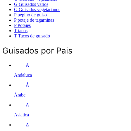
G
Guisados varios
G
Guisados vegetarianos
P
pepino de guiso
P
potaje de tagarninas
P
Potajes
T
tacos
T
Tacos de guisado
Guisados por Pais
A
Andaluza
Á
Árabe
A
Asiatica
A