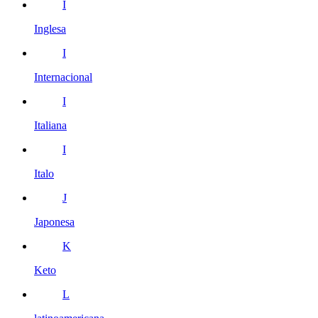
I
Inglesa
I
Internacional
I
Italiana
I
Italo
J
Japonesa
K
Keto
L