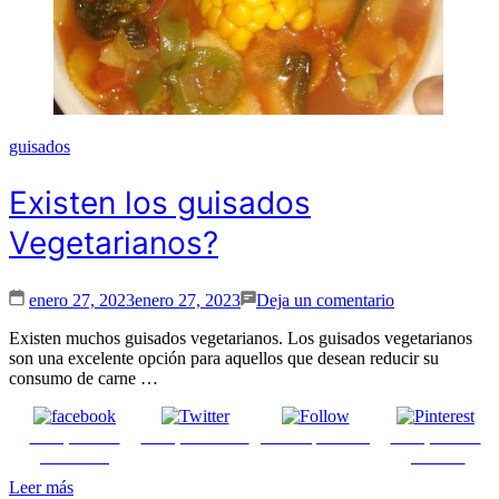
guisados
Existen los guisados
Vegetarianos?
en
enero 27, 2023
enero 27, 2023
Deja un comentario
Existen
los
Existen muchos guisados vegetarianos. Los guisados vegetarianos
guisados
son una excelente opción para aquellos que desean reducir su
Vegetarianos?
consumo de carne …
Comparte en
Comparte en X
Enviar por mail
Comparte en
Facebook
pinterest
Leer más