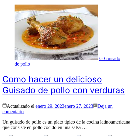
G
Guisado
de pollo
Como hacer un delicioso
Guisado de pollo con verduras
Actualizado el
enero 29, 2023
enero 27, 2023
Deja un
en
comentario
Como
Un guisado de pollo es un plato típico de la cocina latinoamericana
hacer
que consiste en pollo cocido en una salsa …
un
delicioso