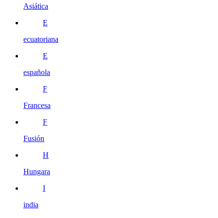
Asiática
E
ecuatoriana
E
española
F
Francesa
F
Fusión
H
Hungara
I
india