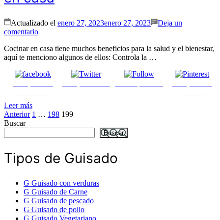
Actualizado el
enero 27, 2023
enero 27, 2023
Deja un
en
comentario
Algunos
Cocinar en casa tiene muchos beneficios para la salud y el bienestar,
Beneficios
aquí te menciono algunos de ellos: Controla la …
de
cocinar
en
Comparte en
Comparte en X
Enviar por mail
Comparte en
casa
Facebook
pinterest
Leer más
Página
Página
Página
Paginación
Anterior
1
…
198
199
Buscar
de
Buscar
entradas
Tipos de Guisado
G
Guisado con verduras
G
Guisado de Carne
G
Guisado de pescado
G
Guisado de pollo
G
Guisado Vegetariano