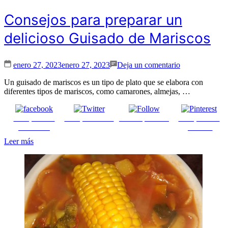
Consejos para preparar un
delicioso Guisado de Mariscos
en
enero 27, 2023
enero 27, 2023
Deja un comentario
Consejos
para
Un guisado de mariscos es un tipo de plato que se elabora con
preparar
diferentes tipos de mariscos, como camarones, almejas, …
un
delicioso
Comparte en
Comparte en X
Enviar por mail
Comparte en
Guisado
Facebook
pinterest
de
Mariscos
Leer más