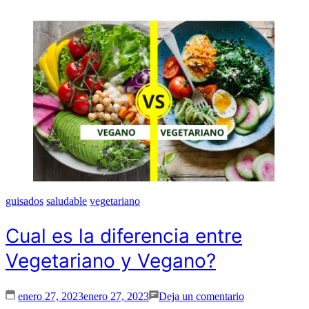
guisados
saludable
vegetariano
Cual es la diferencia entre
Vegetariano y Vegano?
en
enero 27, 2023
enero 27, 2023
Deja un comentario
Cual