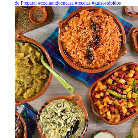
de Preparar #cocinandoencasa #recetas #guisosrápidos