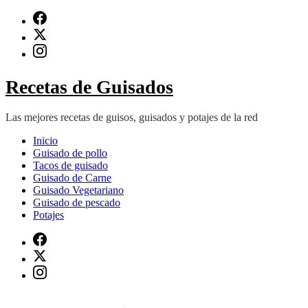
Saltar
al
contenido
(presiona
Intro)
Recetas de Guisados
Las mejores recetas de guisos, guisados y potajes de la red
Inicio
Guisado de pollo
Tacos de guisado
Guisado de Carne
Guisado Vegetariano
Guisado de pescado
Potajes