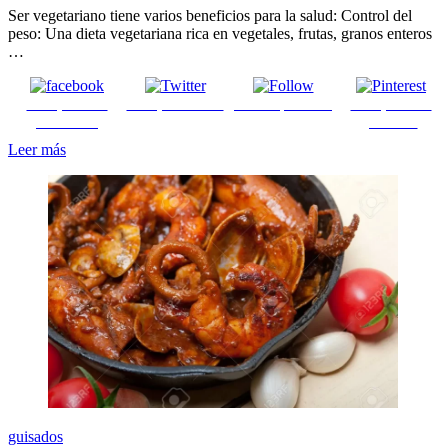
es
Ser vegetariano tiene varios beneficios para la salud: Control del
la
peso: Una dieta vegetariana rica en vegetales, frutas, granos enteros
diferencia
…
entre
Vegetariano
Comparte en
Comparte en X
Enviar por mail
Comparte en
y
Facebook
pinterest
Vegano?
Leer más
guisados