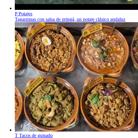
P
Potajes
Tagarninas con salsa de pringá, un potaje clásico andaluz
T
Tacos de guisado