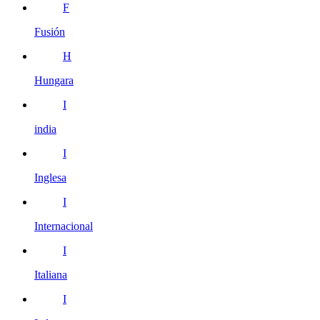
F
Fusión
H
Hungara
I
india
I
Inglesa
I
Internacional
I
Italiana
I