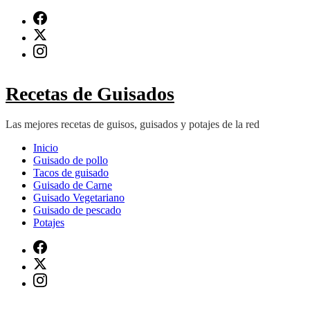
Saltar
al
contenido
(presiona
Intro)
Recetas de Guisados
Las mejores recetas de guisos, guisados y potajes de la red
Inicio
Guisado de pollo
Tacos de guisado
Guisado de Carne
Guisado Vegetariano
Guisado de pescado
Potajes