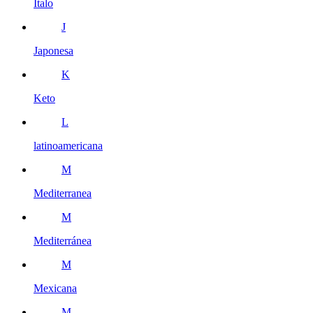
Italo
J
Japonesa
K
Keto
L
latinoamericana
M
Mediterranea
M
Mediterránea
M
Mexicana
M