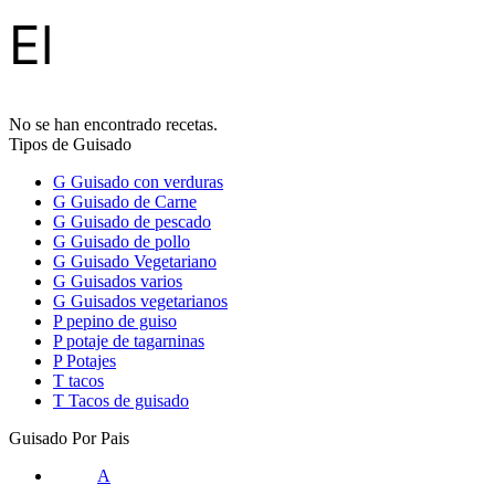
El
No se han encontrado recetas.
Tipos de Guisado
G
Guisado con verduras
G
Guisado de Carne
G
Guisado de pescado
G
Guisado de pollo
G
Guisado Vegetariano
G
Guisados varios
G
Guisados vegetarianos
P
pepino de guiso
P
potaje de tagarninas
P
Potajes
T
tacos
T
Tacos de guisado
Guisado Por Pais
A