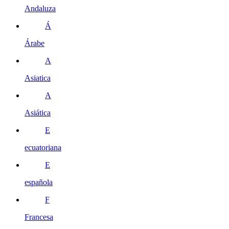
Andaluza
Á
Árabe
A
Asiatica
A
Asiática
E
ecuatoriana
E
española
F
Francesa