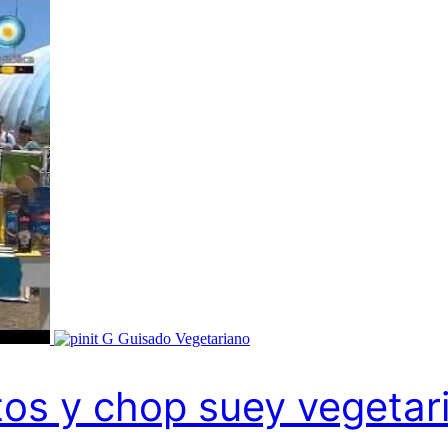
G
Guisado Vegetariano
tos y chop suey vegetar