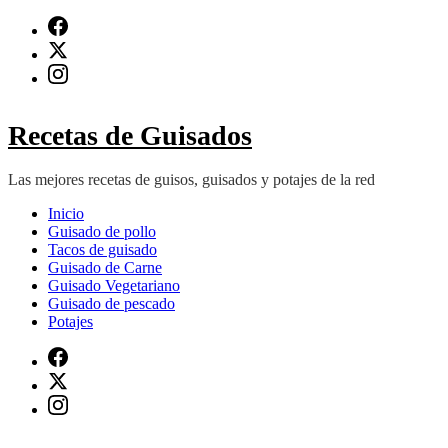
Saltar
al
contenido
(presiona
Intro)
Recetas de Guisados
Las mejores recetas de guisos, guisados y potajes de la red
Inicio
Guisado de pollo
Tacos de guisado
Guisado de Carne
Guisado Vegetariano
Guisado de pescado
Potajes