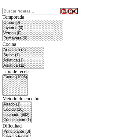
Temporada
Cocina
Tipo de receta
Método de cocción
Dificultad