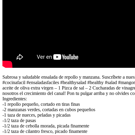
Sabrosa y saludable ensalada de repollo y manzana. Suscríbete a nue
#cocinafacil #ensaladasfaciles #healthysalad #healthy #salad #mango
aceite de oliva extra virgen – 1 Pizca de sal – 2 Cucharadas de vinagr
nosotros el crecimiento del canal! Pon tu pulgar arriba y no olvides c
Ingredientes:
-1 repollo pequeño, cortado en tiras finas
-2 manzanas verdes, cortadas en cubos pequeños
-1 taza de nueces, peladas y picadas
-1/2 taza de pasas
-1/2 taza de cebolla morada, picada finamente
-1/2 taza de cilantro fresco, picado finamente