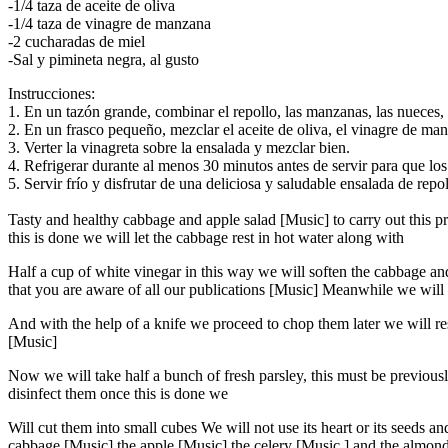
-1/4 taza de aceite de oliva
-1/4 taza de vinagre de manzana
-2 cucharadas de miel
-Sal y pimineta negra, al gusto
Instrucciones:
1. En un tazón grande, combinar el repollo, las manzanas, las nueces, l
2. En un frasco pequeño, mezclar el aceite de oliva, el vinagre de manz
3. Verter la vinagreta sobre la ensalada y mezclar bien.
4. Refrigerar durante al menos 30 minutos antes de servir para que lo
5. Servir frío y disfrutar de una deliciosa y saludable ensalada de rep
Tasty and healthy cabbage and apple salad [Music] to carry out this pre
this is done we will let the cabbage rest in hot water along with
Half a cup of white vinegar in this way we will soften the cabbage and d
that you are aware of all our publications [Music] Meanwhile we wil
And with the help of a knife we ​​proceed to chop them later we will res
[Music]
Now we will take half a bunch of fresh parsley, this must be previous
disinfect them once this is done we
Will cut them into small cubes We will not use its heart or its seeds a
cabbage [Music] the apple [Music] the celery [Music ] and the almonds 