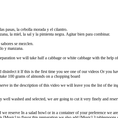
as pasas, la cebolla morada y el cilantro.
ana, la miel, la sal y la pimienta negra. Agitar bien para combinar.
s sabores se mezclen.
ollo y manzana.
paration we will take half a cabbage or white cabbage with the help of a
isinfect it If this is the first time you see one of our videos Or you ha
l take 100 grams of almonds on a chopping board
erve in the description of this video we will leave you the list of the in
ly well washed and selected, we are going to cut it very finely and re
nd we reserve In a salad bowl or in a container of your preference we ar
[Music] to flavor this preparation we also add [Music] 3 tablespoons of