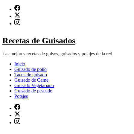
Saltar
al
contenido
(presiona
Intro)
Recetas de Guisados
Las mejores recetas de guisos, guisados y potajes de la red
Inicio
Guisado de pollo
Tacos de guisado
Guisado de Carne
Guisado Vegetariano
Guisado de pescado
Potajes