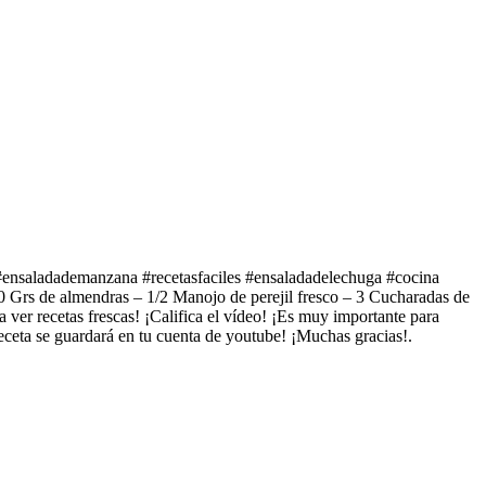
e #ensaladademanzana #recetasfaciles #ensaladadelechuga #cocina
0 Grs de almendras – 1/2 Manojo de perejil fresco – 3 Cucharadas de
 ver recetas frescas! ¡Califica el vídeo! ¡Es muy importante para
receta se guardará en tu cuenta de youtube! ¡Muchas gracias!.