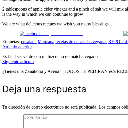
2 tablespoons of apple cider vinegar and a pinch of salt we will mix all
is the way in which we can continue to grow
We are what delicious recipes we wish you many blessings
Comparte en Facebook
Etiquetas:
ensalada
Manzana
recetas de ensaladas veganas
REPOLL
Navegación
Artículo anterior
Es fácil ser verde con mi bizcocho de matcha vegano
de
Siguiente artículo
¿Tienes una Zanahoria y Avena? ¡TODOS TE PEDIRAN esta
entradas
Deja una respuesta
Tu dirección de correo electrónico no será publicada.
Los campos obli