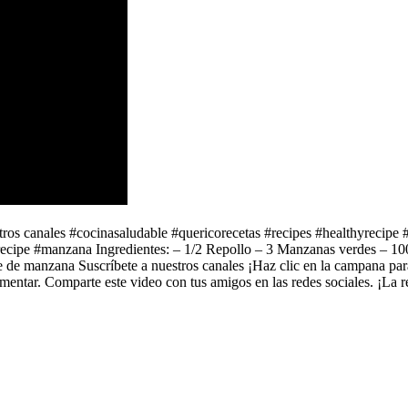
stros canales #cocinasaludable #quericorecetas #recipes #healthyrecip
recipe #manzana Ingredientes: – 1/2 Repollo – 3 Manzanas verdes – 10
e de manzana Suscríbete a nuestros canales ¡Haz clic en la campana para
omentar. Comparte este video con tus amigos en las redes sociales. ¡La 