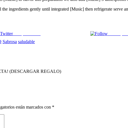
 the ingredients gently until integrated [Music] then refrigerate serve an
Comparte en X
Enviar por
O
Sabrosa
saludable
 RECETA! (DESCARGAR REGALO)
gatorios están marcados con
*