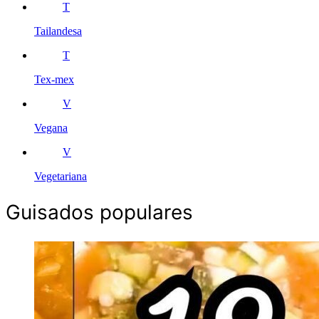
T
Tailandesa
T
Tex-mex
V
Vegana
V
Vegetariana
Guisados populares