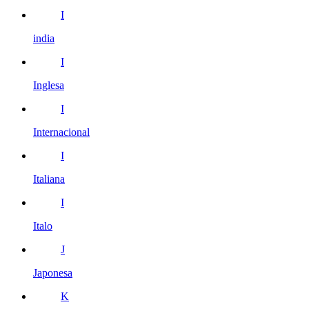
I
india
I
Inglesa
I
Internacional
I
Italiana
I
Italo
J
Japonesa
K