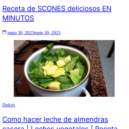
Receta de SCONES deliciosos EN
MINUTOS
junio 30, 2023
junio 30, 2023
Dulces
Como hacer leche de almendras
casera | Leches vegetales | Receta