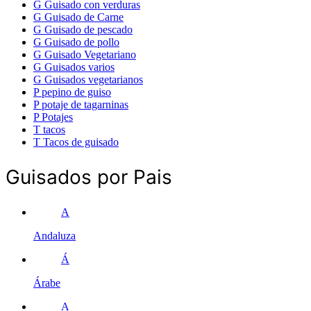
G
Guisado con verduras
G
Guisado de Carne
G
Guisado de pescado
G
Guisado de pollo
G
Guisado Vegetariano
G
Guisados varios
G
Guisados vegetarianos
P
pepino de guiso
P
potaje de tagarninas
P
Potajes
T
tacos
T
Tacos de guisado
Guisados por Pais
A
Andaluza
Á
Árabe
A