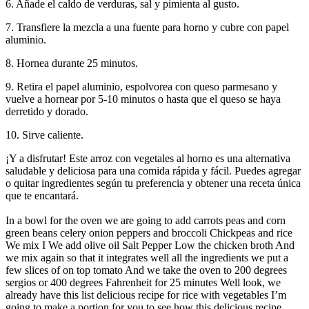
6. Añade el caldo de verduras, sal y pimienta al gusto.
7. Transfiere la mezcla a una fuente para horno y cubre con papel
aluminio.
8. Hornea durante 25 minutos.
9. Retira el papel aluminio, espolvorea con queso parmesano y
vuelve a hornear por 5-10 minutos o hasta que el queso se haya
derretido y dorado.
10. Sirve caliente.
¡Y a disfrutar! Este arroz con vegetales al horno es una alternativa
saludable y deliciosa para una comida rápida y fácil. Puedes agregar
o quitar ingredientes según tu preferencia y obtener una receta única
que te encantará.
In a bowl for the oven we are going to add carrots peas and corn
green beans celery onion peppers and broccoli Chickpeas and rice
We mix I We add olive oil Salt Pepper Low the chicken broth And
we mix again so that it integrates well all the ingredients we put a
few slices of on top tomato And we take the oven to 200 degrees
sergios or 400 degrees Fahrenheit for 25 minutes Well look, we
already have this list delicious recipe for rice with vegetables I’m
going to make a portion for you to see how this delicious recipe