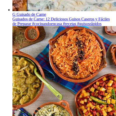
G
Guisado de Carne
Guisados de Carne: 12 Deliciosos Guisos Caseros y Fáciles
de Preparar #cocinandoencasa #recetas #guisosrápidos