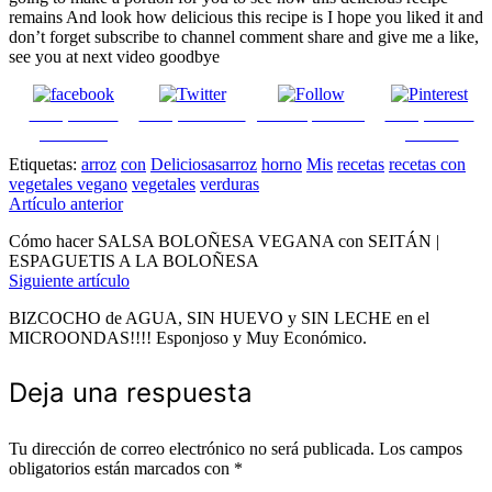
remains And look how delicious this recipe is I hope you liked it and
don’t forget subscribe to channel comment share and give me a like,
see you at next video goodbye
Comparte en
Comparte en X
Enviar por mail
Comparte en
Facebook
pinterest
Etiquetas:
arroz
con
Deliciosasarroz
horno
Mis
recetas
recetas con
vegetales vegano
vegetales
verduras
Navegación
Artículo anterior
Cómo hacer SALSA BOLOÑESA VEGANA con SEITÁN |
de
ESPAGUETIS A LA BOLOÑESA
Siguiente artículo
entradas
BIZCOCHO de AGUA, SIN HUEVO y SIN LECHE en el
MICROONDAS!!!! Esponjoso y Muy Económico.
Deja una respuesta
Tu dirección de correo electrónico no será publicada.
Los campos
obligatorios están marcados con
*