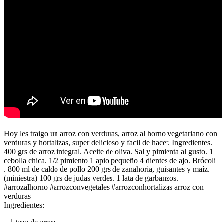
Hoy les traigo un arroz con verduras, arroz al horno vegetariano con
verduras y hortalizas, super delicioso y facil de hacer. Ingredientes.
400 grs de arroz integral. Aceite de oliva. Sal y pimienta al gusto. 1
cebolla chica. 1/2 pimiento 1 apio pequeño 4 dientes de ajo. Brócoli
. 800 ml de caldo de pollo 200 grs de zanahoria, guisantes y maíz.
(miniestra) 100 grs de judas verdes. 1 lata de garbanzos.
#arrozalhorno #arrozconvegetales #arrozconhortalizas arroz con
verduras
Ingredientes:
– 1 taza de arroz