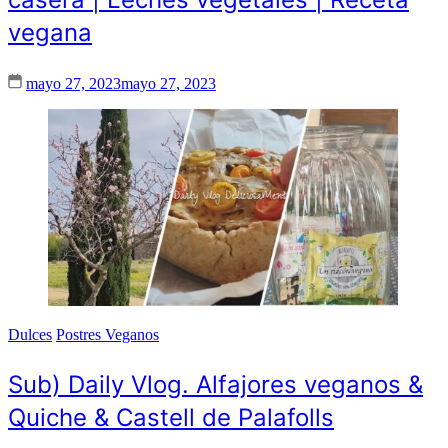
vegana
mayo 27, 2023
mayo 27, 2023
Dulces
Postres Veganos
Sub) Daily Vlog. Alfajores veganos &
Quiche & Castell de Palafolls