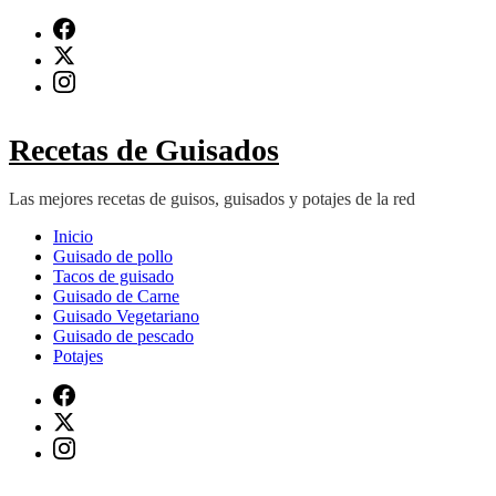
Saltar
al
contenido
(presiona
Intro)
Recetas de Guisados
Las mejores recetas de guisos, guisados y potajes de la red
Inicio
Guisado de pollo
Tacos de guisado
Guisado de Carne
Guisado Vegetariano
Guisado de pescado
Potajes