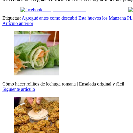
Comparte en Facebook
Etiquetas:
Agregué
antes
como
descubrí
Esta
huevos
los
Manzana
P
Navegación
Artículo anterior
de
entradas
Cómo hacer rollitos de lechuga romana | Ensalada original y fácil
Siguiente artículo