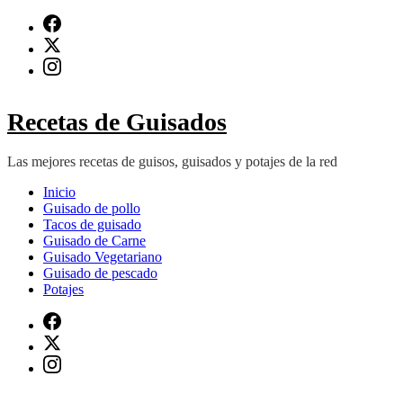
Saltar
al
contenido
(presiona
Intro)
Recetas de Guisados
Las mejores recetas de guisos, guisados y potajes de la red
Inicio
Guisado de pollo
Tacos de guisado
Guisado de Carne
Guisado Vegetariano
Guisado de pescado
Potajes