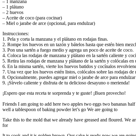
– 1 manzana
– 1 plátano
– 2 huevos
– Aceite de coco (para cocinar)
– Miel o jarabe de arce (opcional, para endulzar)
Instrucciones:
1. Pela y corta la manzana y el plátano en rodajas finas.
2. Rompe los huevos en un tazón y bátelos hasta que estén bien mezc
3. Pon una sartén a fuego medio y agrega un poco de aceite de coco.
4. Coloca las rodajas de manzana y plátano en la sartén caliente y co
5. Retira las rodajas de manzana y plátano de la sartén y colócalas en 
6. En la misma sartén, vierte los huevos batidos y cocínalos revolvi
7. Una vez que los huevos estén listos, colócalos sobre las rodajas de
8. Opcionalmente, puedes agregar miel o jarabe de arce para endulzar
9. ¡Sírvelo caliente y disfruta de tu delicioso desayuno o merienda!
¡Espero que esta receta te sorprenda y te guste! ¡Buen provecho!
Friends I am going to add here two apples two eggs two bananas half 
well a tablespoon of baking powder let’s go We are going to
Take this to the mold that we already have greased and floured. We ar
for
It to cook and it is golden brown. Our cake is ready now we are going t