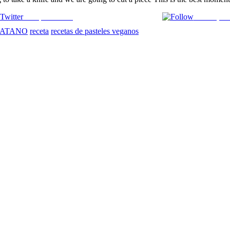
Comparte en X
Enviar por
LATANO
receta
recetas de pasteles veganos