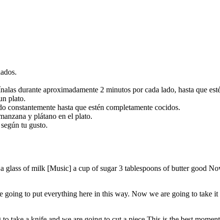
lados.
cínalas durante aproximadamente 2 minutos por cada lado, hasta que est
un plato.
endo constantemente hasta que estén completamente cocidos.
 manzana y plátano en el plato.
 según tu gusto.
a glass of milk [Music] a cup of sugar 3 tablespoons of butter good Now
e going to put everything here in this way. Now we are going to take it
o take a knife and we are going to cut a piece This is the best moment t