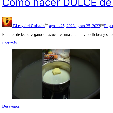
Como hacer DULCE d
El rey del Guisado
agosto 25, 2023
agosto 25, 2023
Deja 
El dulce de leche vegano sin azúcar es una alternativa deliciosa y sa
Leer más
Desayunos