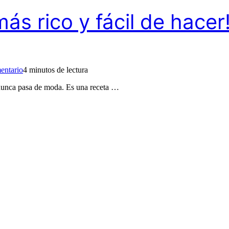
ás rico y fácil de hacer
en
¡El
entario
4 minutos de lectura
pastel
de
e nunca pasa de moda. Es una receta …
manzana
más
rico
y
fácil
de
hacer!