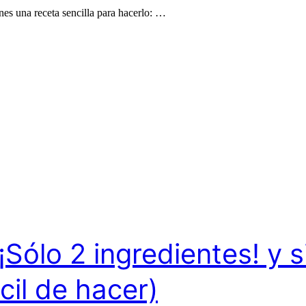
Pollo
enes una receta sencilla para hacerlo: …
A
La
Mostaza,
Receta
Deliciosa!
lo 2 ingredientes! y s
cil de hacer)