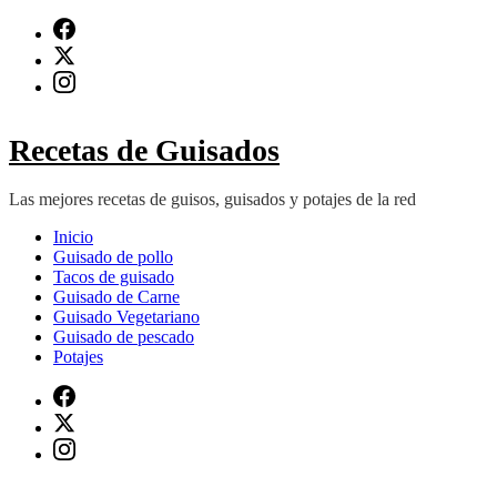
Saltar
al
contenido
(presiona
Intro)
Recetas de Guisados
Las mejores recetas de guisos, guisados y potajes de la red
Inicio
Guisado de pollo
Tacos de guisado
Guisado de Carne
Guisado Vegetariano
Guisado de pescado
Potajes