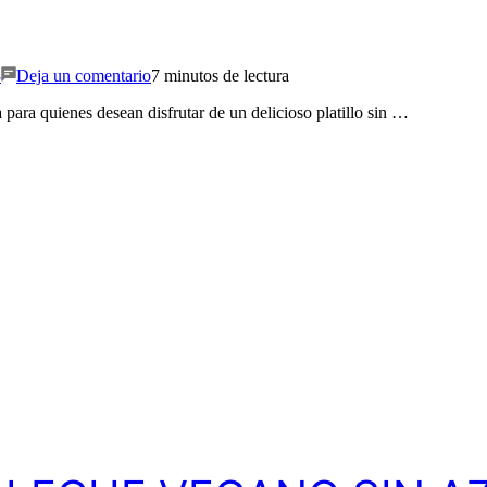
en
TORTILLAS
3
Deja un comentario
7 minutos de lectura
DE
AVENA
 para quienes desean disfrutar de un delicioso platillo sin …
¡Sólo
2
ingredientes!
y
sin
horno!!
(SÚPER
Saludable,
Vegano
y
Fácil
de
hacer)