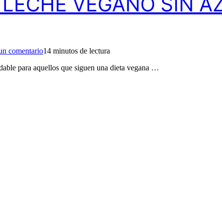
e LECHE VEGANO SIN 
en
Como
un comentario
14 minutos de lectura
hacer
DULCE
ludable para aquellos que siguen una dieta vegana …
de
LECHE
VEGANO
SIN
AZÚCAR